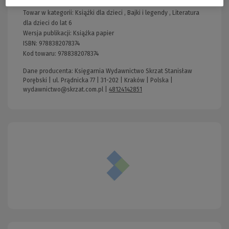
Format:
20.0x19.0cm
Towar w kategorii:
Książki dla dzieci
,
Bajki i legendy
,
Literatura
dla dzieci do lat 6
Wersja publikacji:
Książka papier
ISBN:
9788382078374
Kod towaru:
9788382078374
Dane producenta: Księgarnia Wydawnictwo Skrzat Stanisław
Porębski | ul. Prądnicka 77 | 31-202 | Kraków | Polska |
wydawnictwo@skrzat.com.pl
|
48124142851