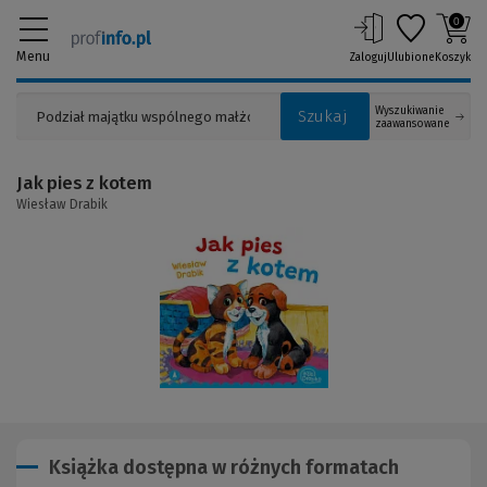
0
Menu
Zaloguj
Ulubione
Koszyk
Wyszukiwanie
Szukaj
zaawansowane
Jak pies z kotem
Wiesław Drabik
(Link
do
innej
strony)
Książka dostępna w różnych formatach