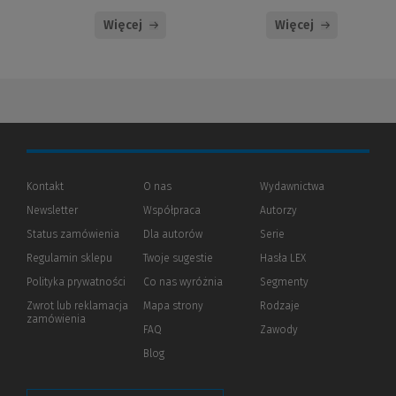
Więcej
Więcej
Kontakt
O nas
Wydawnictwa
Newsletter
Współpraca
Autorzy
Status zamówienia
Dla autorów
(Nowe
(Link
Serie
okno)
do
Regulamin sklepu
Twoje sugestie
Hasła LEX
innej
strony)
Polityka prywatności
(Nowe
(Link
Co nas wyróżnia
Segmenty
okno)
do
Zwrot lub reklamacja
Mapa strony
Rodzaje
innej
zamówienia
strony)
FAQ
Zawody
Blog