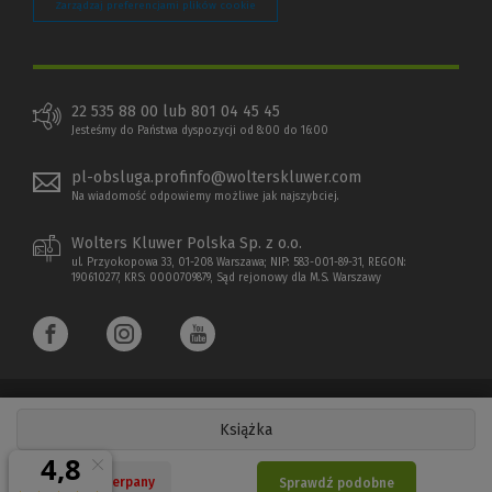
Zarządzaj preferencjami plików cookie
22 535 88 00 lub 801 04 45 45
Jesteśmy do Państwa dyspozycji od 8:00 do 16:00
pl-obsluga.profinfo@wolterskluwer.com
Na wiadomość odpowiemy możliwe jak najszybciej.
Wolters Kluwer Polska Sp. z o.o.
ul. Przyokopowa 33, 01-208 Warszawa; NIP: 583-001-89-31, REGON:
190610277, KRS: 0000709879, Sąd rejonowy dla M.S. Warszawy
Książka
Copyright 1997 - 2026 Wolters Kluwer Polska Sp. z o.o.
Nakład wyczerpany
Sprawdź podobne