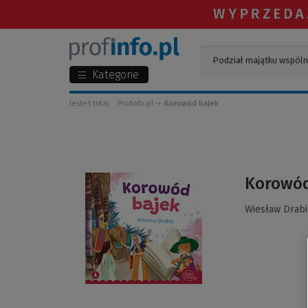
Kategorie
Jesteś tutaj:
Profinfo.pl
Korowód bajek
(Link
Korowód
do
innej
Wiesław Drabi
strony)