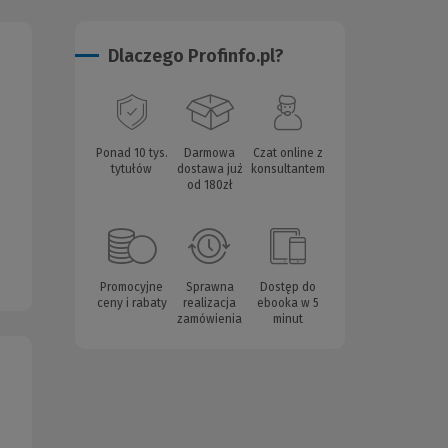
Dlaczego Profinfo.pl?
Ponad 10 tys.
Darmowa
Czat online z
tytułów
dostawa już
konsultantem
od 180zł
Promocyjne
Sprawna
Dostęp do
ceny i rabaty
realizacja
ebooka w 5
zamówienia
minut