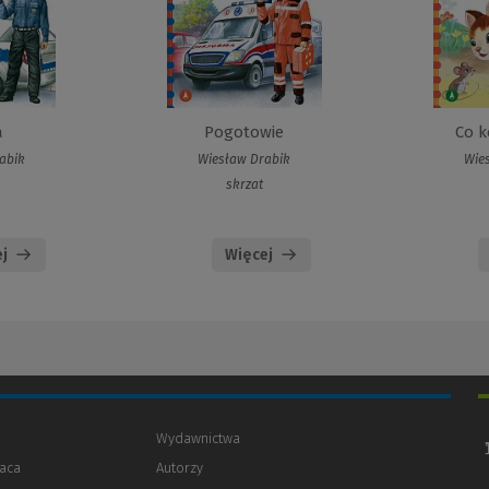
a
Pogotowie
Co k
abik
Wiesław Drabik
Wie
skrzat
j
Więcej
Wydawnictwa
aca
Autorzy