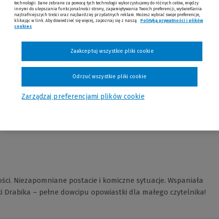
technologii. Dane zebrane za pomocą tych technologii wykorzystujemy do różnych celów, między
innymi do ulepszania funkcjonalności strony, zapamiętywania Twoich preferencji, wyświetlania
najtrafniejszych treści oraz najbardziej przydatnych reklam. Możesz wybrać swoje preferencje,
klikając w link. Aby dowiedzieć się więcej, zapoznaj się z naszą
Polityką prywatności i plików
cookies
(Nowe okno)
(Link do innej strony)
Zaakceptuj wszystkie pliki cookie
Odrzuć wszystkie pliki cookie
Opinie
Zarządzaj preferencjami plików cookie
ci. Niezapomniane postacie i komiczne sytuacje. Wspaniała
i Drabika – pełne dowcipu opowiastki dla małego czytelnika!