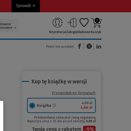
0
ukiwanie
ansowane
Rejestracja
Zaloguj
Ulubione
Koszyk
(Nowe okno)
(Link do innej strony)
(Link do innej strony)
Poleć ten produkt:
Kup tę książkę w wersji
Przewodnik po formatach
4,90 zł
Książka
4,66 zł
Przekreślona cena jest ceną regularną
Najniższa cena z 30 dni przed obniżką:
4,90 zł
Twoja cena z rabatem
-
5
%