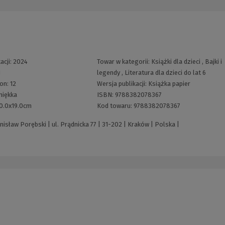
acji:
2024
Towar w kategorii:
Książki dla dzieci
,
Bajki i
1
legendy
,
Literatura dla dzieci do lat 6
ron:
12
Wersja publikacji:
Książka papier
miękka
ISBN:
9788382078367
0.0x19.0cm
Kod towaru:
9788382078367
sław Porębski | ul. Prądnicka 77 | 31-202 | Kraków | Polska |