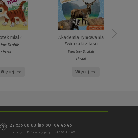
otek miał?
Akademia rymowania
A
Zwierzaki z lasu
sław Drabik
Wiesław Drabik
skrzat
skrzat
Więcej
Więcej
22 535 88 00 lub 801 04 45 45
Jesteśmy do Państwa dyspozycji od 8:00 do 16:00