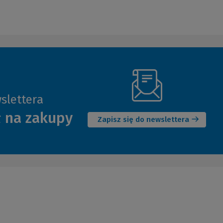
slettera
(Nowe
ł na zakupy
okno)
Zapisz się do newslettera