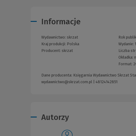
Informacje
Wydawnictwo:
skrzat
Rok publik
Kraj produkcji: Polska
Wydanie:
Producent:
skrzat
Liczba st
Okładka:
Format:
2
Dane producenta: Księgarnia Wydawnictwo Skrzat Stani
wydawnictwo@skrzat.com.pl
|
48124142851
Autorzy