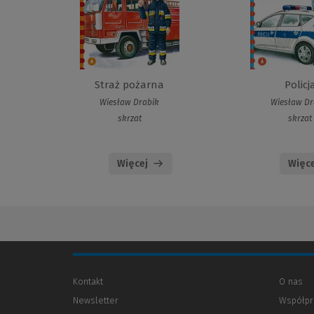
Straż pożarna
Policj
Wiesław Drabik
Wiesław Dr
skrzat
skrzat
Więcej
Więce
Kontakt
O nas
Newsletter
Współpr