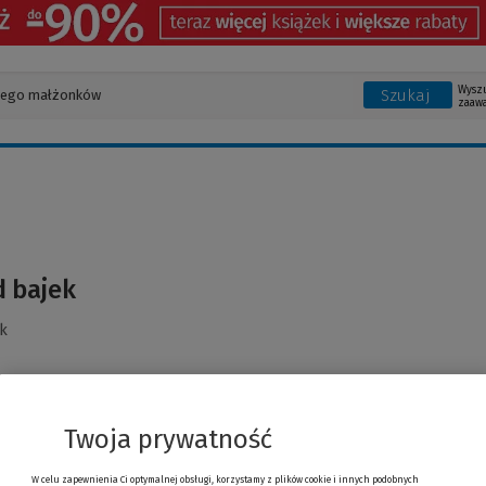
Wysz
Szukaj
zaaw
 bajek
k
Twoja prywatność
W celu zapewnienia Ci optymalnej obsługi, korzystamy z plików cookie i innych podobnych