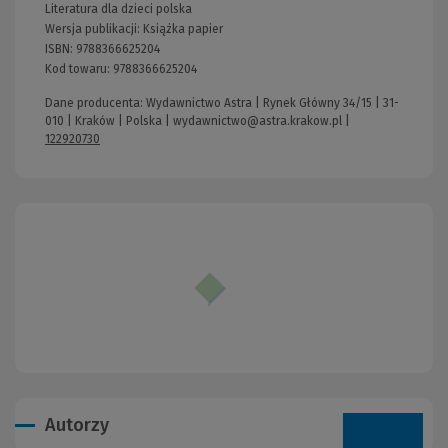
Literatura dla dzieci polska
Wersja publikacji:
Książka papier
ISBN:
9788366625204
Kod towaru:
9788366625204
Dane producenta: Wydawnictwo Astra | Rynek Główny 34/15 | 31-
010 | Kraków | Polska |
wydawnictwo@astra.krakow.pl
|
122920730
Autorzy