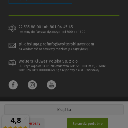
22 535 88 00 lub 801 04 45 45
Jesteśmy do Państwa dyspozycji od 8:00 do 16:00
pl-obsluga.profinfo@wolterskluwer.com
Na wiadomość odpowiemy możliwe jak najszybciej.
Wolters Kluwer Polska Sp. z o.o.
ul. Przyokopowa 33, 01-208 Warszawa; NIP: 583-001-89-31, REGON:
190610277, KRS: 0000709879, Sąd rejonowy dla M.S. Warszawy
Książka
Copyright 1997 - 2026 Wolters Kluwer Polska Sp. z o.o.
Nakład wyczerpany
Sprawdź podobne