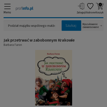
0
Menu
Zaloguj
Ulubione
Koszyk
Wyszukiwanie
Szukaj
zaawansowane
Jak przetrwać w zabobonnym Krakowie
Barbara Faron
(Link
do
innej
strony)