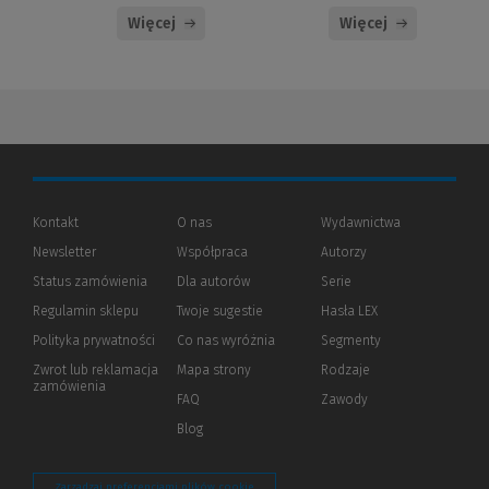
Więcej
Więcej
Kontakt
O nas
Wydawnictwa
Newsletter
Współpraca
Autorzy
Status zamówienia
Dla autorów
(Nowe
(Link
Serie
okno)
do
Regulamin sklepu
Twoje sugestie
Hasła LEX
innej
strony)
Polityka prywatności
(Nowe
(Link
Co nas wyróżnia
Segmenty
okno)
do
Zwrot lub reklamacja
Mapa strony
Rodzaje
innej
zamówienia
strony)
FAQ
Zawody
Blog
Zarządzaj preferencjami plików cookie