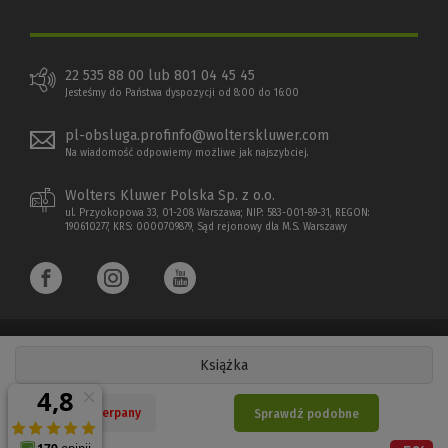
22 535 88 00 lub 801 04 45 45
Jesteśmy do Państwa dyspozycji od 8:00 do 16:00
pl-obsluga.profinfo@wolterskluwer.com
Na wiadomość odpowiemy możliwe jak najszybciej.
Wolters Kluwer Polska Sp. z o.o.
ul. Przyokopowa 33, 01-208 Warszawa; NIP: 583-001-89-31, REGON:
190610277, KRS: 0000709879, Sąd rejonowy dla M.S. Warszawy
Książka
Copyright 1997 - 2026 Wolters Kluwer Polska Sp. z o.o.
Nakład wyczerpany
Sprawdź podobne
Płatności elektroniczne