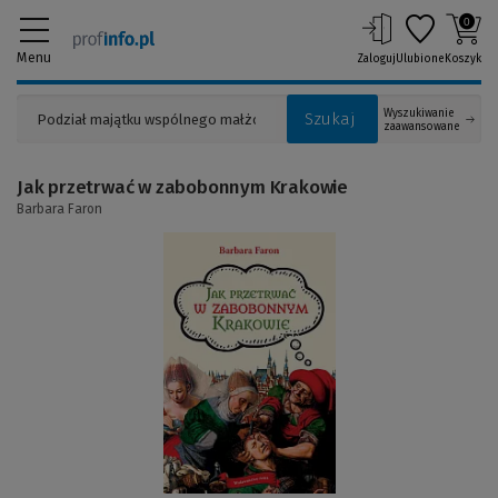
0
Menu
Zaloguj
Ulubione
Koszyk
Wyszukiwanie
Szukaj
zaawansowane
Jak przetrwać w zabobonnym Krakowie
Barbara Faron
(Link
do
innej
strony)