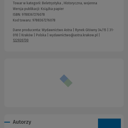
Towar w kategorii:
Beletrystyka
,
Historyczna, wojenna
Wersja publikacji:
Książka papier
ISBN:
9788367276078
Kod towaru:
9788367276078
Dane producenta: Wydawnictwo Astra | Rynek Główny 34/15 | 31-
010 | Kraków | Polska |
wydawnictwo@astra.krakow.pl
|
122920730
Autorzy