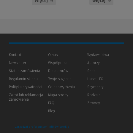
Więcej
Więcej
Kontakt
O nas
Wydawnictwa
Newsletter
Współpraca
Autorzy
Status zamówienia
Dla autorów
(Nowe
(Link
Serie
okno)
do
Regulamin sklepu
Twoje sugestie
Hasła LEX
innej
strony)
Polityka prywatności
(Nowe
(Link
Co nas wyróżnia
Segmenty
okno)
do
Zwrot lub reklamacja
Mapa strony
Rodzaje
innej
zamówienia
strony)
FAQ
Zawody
Blog
Zarządzaj preferencjami plików cookie