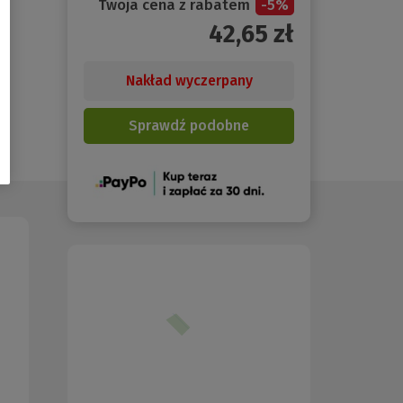
Twoja cena z rabatem
-
5
%
42,65
zł
Nakład wyczerpany
Sprawdź podobne
(Nowe
okno)