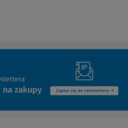
slettera
(Nowe
ł na zakupy
okno)
Zapisz się do newslettera