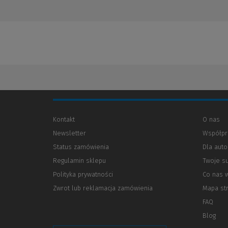
Kontakt
O nas
Newsletter
Współpr
Status zamówienia
Dla aut
Regulamin sklepu
Twoje s
Polityka prywatności
(Nowe
(Link
Co nas 
okno)
do
Zwrot lub reklamacja zamówienia
Mapa st
innej
strony)
FAQ
Blog