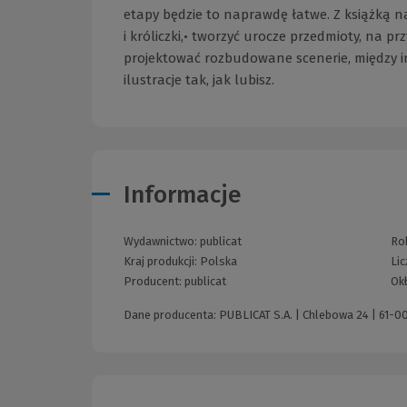
etapy będzie to naprawdę łatwe. Z książką nau
i króliczki,• tworzyć urocze przedmioty, na pr
projektować rozbudowane scenerie, między in
ilustracje tak, jak lubisz.
Informacje
Wydawnictwo:
publicat
Rok
Kraj produkcji: Polska
Lic
Producent:
publicat
Ok
Dane producenta: PUBLICAT S.A. | Chlebowa 24 | 61-0