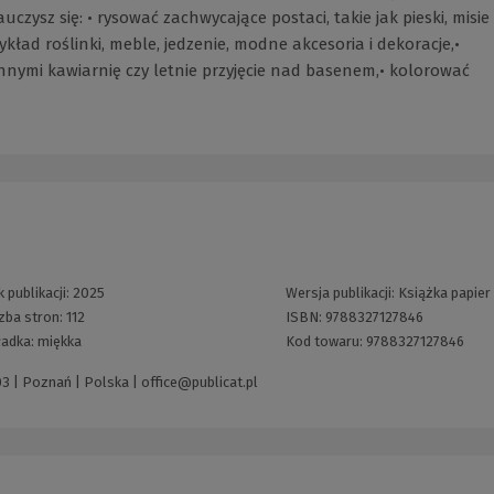
czysz się: • rysować zachwycające postaci, takie jak pieski, misie
zykład roślinki, meble, jedzenie, modne akcesoria i dekoracje,•
nymi kawiarnię czy letnie przyjęcie nad basenem,• kolorować
 publikacji:
2025
Wersja publikacji:
Książka papier
zba stron:
112
ISBN:
9788327127846
ładka:
miękka
Kod towaru:
9788327127846
03 | Poznań | Polska |
office@publicat.pl