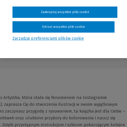
Zaakceptuj wszystkie pliki cookie
Odrzuć wszystkie pliki cookie
Zarządzaj preferencjami plików cookie
Opinie
ds Artystka, która stała się fenomenem na Instagramie
, zaprasza Cię do stworzenia ilustracji w swoim wyjątkowym
ro zaczynasz przygodę z rysowaniem, ta książka jest dla Ciebie –
ź ołówek oraz ulubione przybory do kolorowania i naucz się
i. Dzięki przystępnym instrukcjom i szkicom pokazującym kolejne