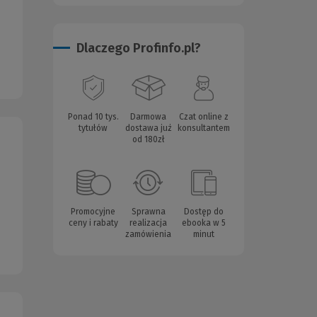
Dlaczego Profinfo.pl?
Ponad 10 tys.
Darmowa
Czat online z
tytułów
dostawa już
konsultantem
od 180zł
Promocyjne
Sprawna
Dostęp do
ceny i rabaty
realizacja
ebooka w 5
zamówienia
minut