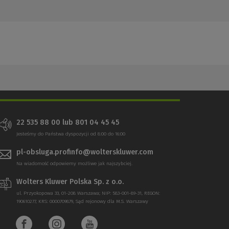
22 535 88 00 lub 801 04 45 45
Jesteśmy do Państwa dyspozycji od 8:00 do 16:00
pl-obsluga.profinfo@wolterskluwer.com
Na wiadomość odpowiemy możliwe jak najszybciej.
Wolters Kluwer Polska Sp. z o.o.
ul. Przyokopowa 33, 01-208 Warszawa; NIP: 583-001-89-31, REGON:
190610277, KRS: 0000709879, Sąd rejonowy dla M.S. Warszawy