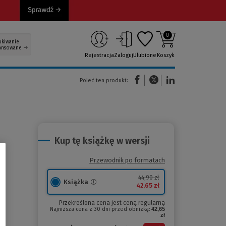
0
ukiwanie
ansowane
Rejestracja
Zaloguj
Ulubione
Koszyk
(Nowe okno)
(Link do innej strony)
(Link do innej strony)
Poleć ten produkt:
Kup tę książkę w wersji
Przewodnik po formatach
44,90 zł
Książka
42,65 zł
Przekreślona cena jest ceną regularną
Najniższa cena z 30 dni przed obniżką:
42,65
zł