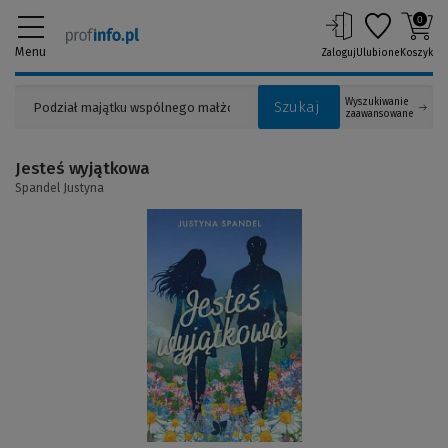
0
Menu
Zaloguj
Ulubione
Koszyk
Wyszukiwanie
Szukaj
zaawansowane
Jesteś wyjątkowa
Spandel Justyna
(Link
do
innej
strony)