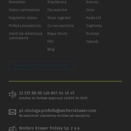
Newsletter
Współpraca
Autorzy
Status zamówienia
Dla autorów
(Nowe
(Link
Serie
okno)
do
Regulamin sklepu
Twoje sugestie
Hasła LEX
innej
strony)
Polityka prywatności
(Nowe
(Link
Co nas wyróżnia
Segmenty
okno)
do
Zwrot lub reklamacja
Mapa strony
Rodzaje
innej
zamówienia
strony)
FAQ
Zawody
Blog
Zarządzaj preferencjami plików cookie
22 535 88 00 lub 801 04 45 45
Jesteśmy do Państwa dyspozycji od 8:00 do 16:00
pl-obsluga.profinfo@wolterskluwer.com
Na wiadomość odpowiemy możliwe jak najszybciej.
Wolters Kluwer Polska Sp. z o.o.