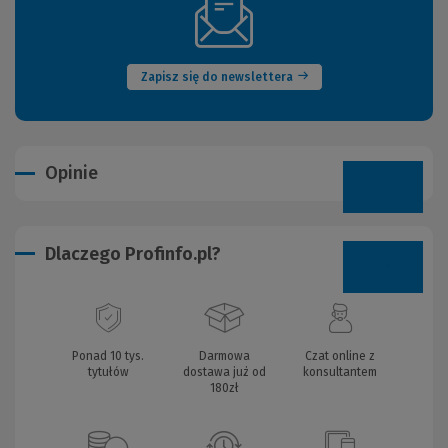
(Nowe
okno)
Zapisz się do newslettera
Opinie
Dlaczego Profinfo.pl?
Ponad 10 tys.
Darmowa
Czat online z
tytułów
dostawa już od
konsultantem
180zł