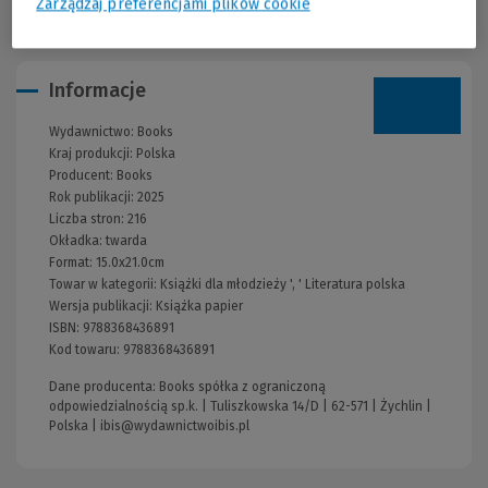
Zarządzaj preferencjami plików cookie
Informacje
Wydawnictwo:
Books
Kraj produkcji: Polska
Producent:
Books
Rok publikacji:
2025
Liczba stron:
216
Okładka:
twarda
Format:
15.0x21.0cm
Towar w kategorii:
Książki dla młodzieży
', '
Literatura polska
Wersja publikacji:
Książka papier
ISBN:
9788368436891
Kod towaru:
9788368436891
Dane producenta: Books spółka z ograniczoną
odpowiedzialnością sp.k. | Tuliszkowska 14/D | 62-571 | Żychlin |
Polska |
ibis@wydawnictwoibis.pl