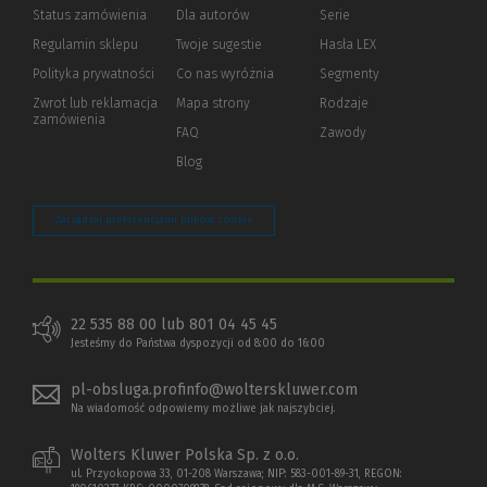
Status zamówienia
Dla autorów
(Nowe
(Link
Serie
okno)
do
Regulamin sklepu
Twoje sugestie
Hasła LEX
innej
strony)
Polityka prywatności
(Nowe
(Link
Co nas wyróżnia
Segmenty
okno)
do
Zwrot lub reklamacja
Mapa strony
Rodzaje
innej
zamówienia
strony)
FAQ
Zawody
Blog
Zarządzaj preferencjami plików cookie
22 535 88 00 lub 801 04 45 45
Jesteśmy do Państwa dyspozycji od 8:00 do 16:00
pl-obsluga.profinfo@wolterskluwer.com
Na wiadomość odpowiemy możliwe jak najszybciej.
Wolters Kluwer Polska Sp. z o.o.
ul. Przyokopowa 33, 01-208 Warszawa; NIP: 583-001-89-31, REGON: