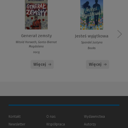
Generał zemsty
Jesteś wyjątkowa
Witold Horwath, Gonta-Biernat
Spandel Justyna
Magdalena
Books
nocą
Więcej
Więcej
Kontakt
O nas
Wydawnictwa
Newsletter
Współpraca
Autorzy