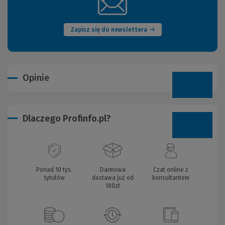
(Nowe
okno)
Zapisz się do newslettera
Opinie
Dlaczego Profinfo.pl?
Ponad 10 tys.
Darmowa
Czat online z
tytułów
dostawa już od
konsultantem
180zł