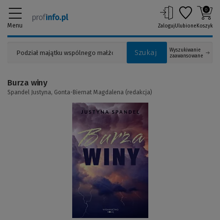
0
Menu
Zaloguj
Ulubione
Koszyk
Wyszukiwanie
Szukaj
zaawansowane
Burza winy
Spandel Justyna,
Gonta-Biernat Magdalena (redakcja)
(Link
do
innej
strony)