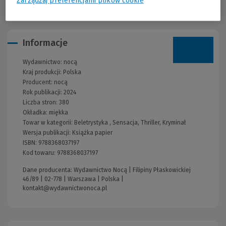
Zarządzaj preferencjami plików cookie
Informacje
Wydawnictwo:
nocą
Kraj produkcji: Polska
Producent:
nocą
Rok publikacji:
2024
Liczba stron:
380
Okładka:
miękka
Towar w kategorii:
Beletrystyka
,
Sensacja, Thriller, Kryminał
Wersja publikacji:
Książka papier
ISBN:
9788368037197
Kod towaru:
9788368037197
Dane producenta: Wydawnictwo Nocą | Filipiny Płaskowickiej
46/89 | 02-778 | Warszawa | Polska |
kontakt@wydawnictwonoca.pl