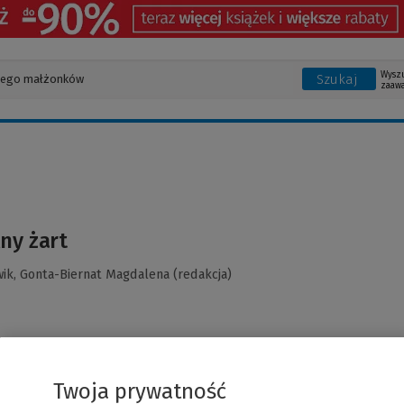
Wysz
Szukaj
zaaw
ny żart
wik,
Gonta-Biernat Magdalena (redakcja)
Twoja prywatność