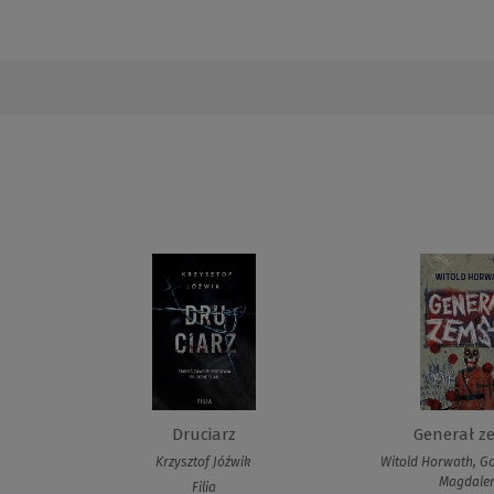
Druciarz
Generał z
Krzysztof Jóźwik
Witold Horwath, G
Magdale
Filia