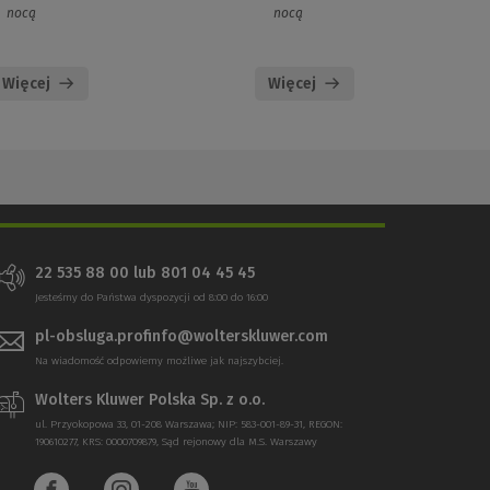
nocą
nocą
Więcej
Więcej
22 535 88 00 lub 801 04 45 45
Jesteśmy do Państwa dyspozycji od 8:00 do 16:00
pl-obsluga.profinfo@wolterskluwer.com
Na wiadomość odpowiemy możliwe jak najszybciej.
Wolters Kluwer Polska Sp. z o.o.
ul. Przyokopowa 33, 01-208 Warszawa; NIP: 583-001-89-31, REGON:
190610277, KRS: 0000709879, Sąd rejonowy dla M.S. Warszawy