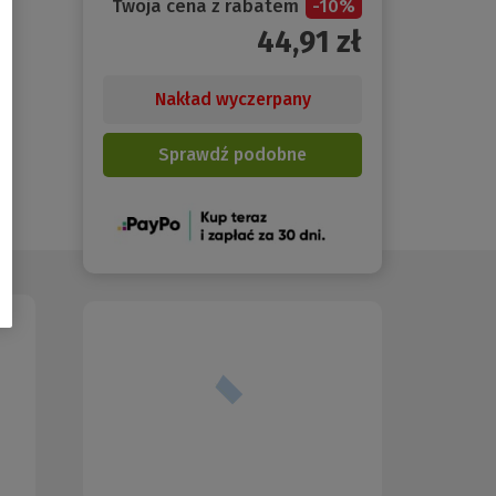
Twoja cena z rabatem
-
10
%
44,91
zł
Nakład wyczerpany
Sprawdź podobne
(Nowe
okno)