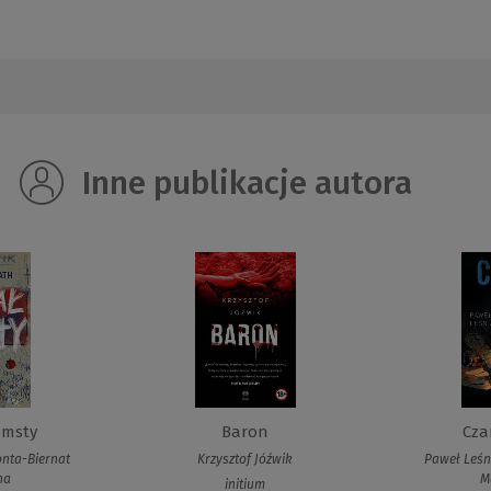
Inne publikacje autora
emsty
Baron
Cza
onta-Biernat
Krzysztof Jóźwik
Paweł Leśn
na
M
initium