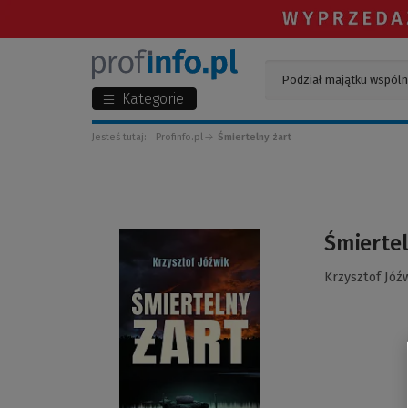
Kategorie
Jesteś tutaj:
Profinfo.pl
Śmiertelny żart
(Link
Śmiertel
do
innej
Krzysztof Jóź
strony)