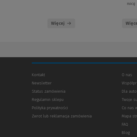
nocą
Więcej
Więce
Kontakt
O nas
Newsletter
Współpr
Status zamówienia
Dla aut
Regulamin sklepu
Twoje s
Polityka prywatności
(Nowe
(Link
Co nas 
okno)
do
Zwrot lub reklamacja zamówienia
Mapa st
innej
strony)
FAQ
Blog