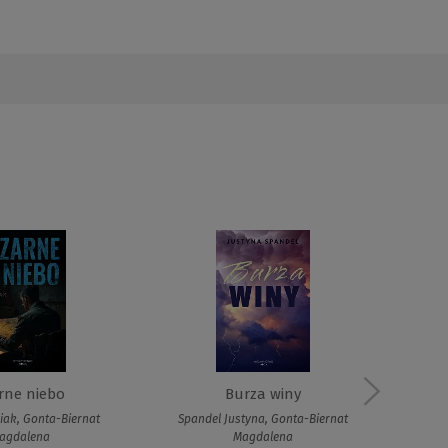
rne niebo
Burza winy
iak, Gonta-Biernat
Spandel Justyna, Gonta-Biernat
agdalena
Magdalena