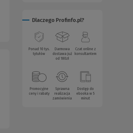
Dlaczego Profinfo.pl?
Ponad 10 tys.
Darmowa
Czat online z
tytułów
dostawa już
konsultantem
od 180zł
Promocyjne
Sprawna
Dostęp do
ceny i rabaty
realizacja
ebooka w 5
zamówienia
minut