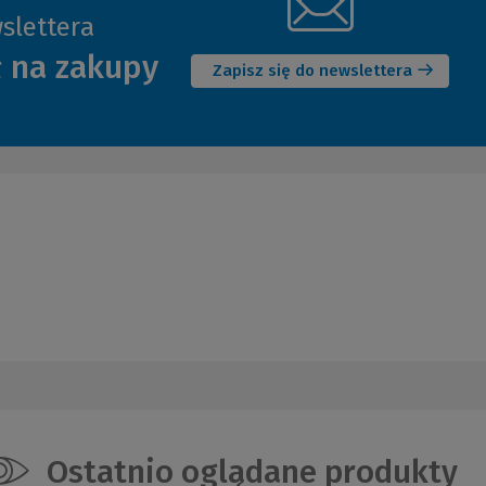
slettera
(Nowe
ł na zakupy
okno)
Zapisz się do newslettera
Ostatnio oglądane produkty