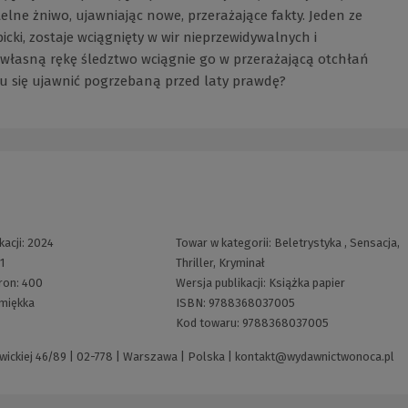
elne żniwo, ujawniając nowe, przerażające fakty. Jeden ze
cki, zostaje wciągnięty w wir nieprzewidywalnych i
własną rękę śledztwo wciągnie go w przerażającą otchłań
mu się ujawnić pogrzebaną przed laty prawdę?
kacji:
2024
Towar w kategorii:
Beletrystyka
,
Sensacja,
:
1
Thriller, Kryminał
tron:
400
Wersja publikacji:
Książka papier
miękka
ISBN:
9788368037005
Kod towaru:
9788368037005
ickiej 46/89 | 02-778 | Warszawa | Polska |
kontakt@wydawnictwonoca.pl