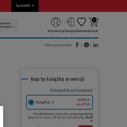
0
ukiwanie
ansowane
Rejestracja
Zaloguj
Ulubione
Koszyk
(Nowe okno)
(Link do innej strony)
(Link do innej strony)
Poleć ten produkt:
Kup tę książkę w wersji
Przewodnik po formatach
49,90 zł
Książka
44,91 zł
Przekreślona cena jest ceną regularną
Najniższa cena z 30 dni przed obniżką:
49,90
zł