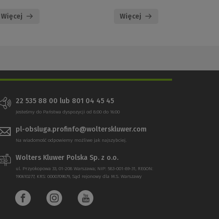
Więcej
Więcej
22 535 88 00 lub 801 04 45 45
Jesteśmy do Państwa dyspozycji od 8:00 do 16:00
pl-obsluga.profinfo@wolterskluwer.com
Na wiadomość odpowiemy możliwe jak najszybciej.
Wolters Kluwer Polska Sp. z o.o.
ul. Przyokopowa 33, 01-208 Warszawa; NIP: 583-001-89-31, REGON:
190610277, KRS: 0000709879, Sąd rejonowy dla M.S. Warszawy