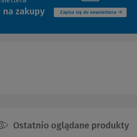
(Nowe
ł na zakupy
okno)
Zapisz się do newslettera
Ostatnio oglądane produkty