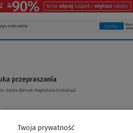
Wysz
Szukaj
zaaw
tuka przepraszania
cio,
Gonta-Biernat Magdalena (redakcja)
Twoja prywatność