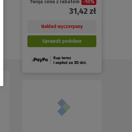
Twoja cena z rabatem
-
10
%
31,42
zł
Nakład wyczerpany
Sprawdź podobne
(Nowe
okno)