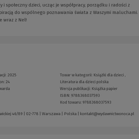
i społeczny dzieci, ucząc je współpracy, porządku i radości z
spiracją do wspólnego poznawania świata z Waszymi maluchami.
e wraz z Nel!
acji:
2025
Towar w kategorii:
Książki dla dzieci
,
on:
24
Literatura dla dzieci polska
warda
Wersja publikacji:
Książka papier
ISBN:
9788368037593
Kod towaru:
9788368037593
ickiej 46/89 | 02-778 | Warszawa | Polska |
kontakt@wydawnictwonoca.pl