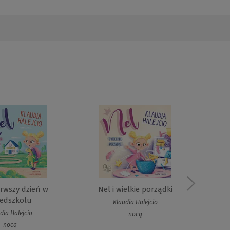
erwszy dzień w
Nel i wielkie porządki
Nel
zedszkolu
Klaudia Halejcio
dia Halejcio
nocą
nocą