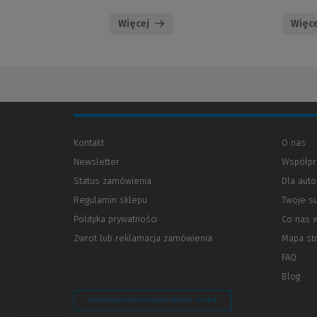
Więcej
Więce
Kontakt
O nas
Newsletter
Współpr
Status zamówienia
Dla aut
Regulamin sklepu
Twoje s
Polityka prywatności
(Nowe
(Link
Co nas 
okno)
do
Zwrot lub reklamacja zamówienia
Mapa st
innej
strony)
FAQ
Blog
Zarządzaj preferencjami plików cookie