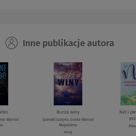
Inne publikacje autora
iebo
Burza winy
Nel i pi
pr
nta-Biernat
Spandel Justyna, Gonta-Biernat
na
Magdalena
Klau
nocą