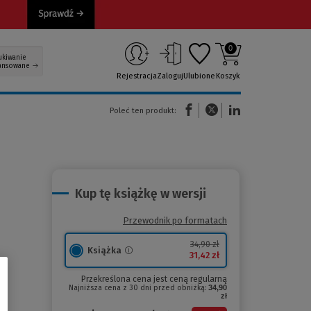
0
ukiwanie
ansowane
Rejestracja
Zaloguj
Ulubione
Koszyk
(Nowe okno)
(Link do innej strony)
(Link do innej strony)
Poleć ten produkt:
Kup tę książkę w wersji
Przewodnik po formatach
34,90 zł
Książka
31,42 zł
Przekreślona cena jest ceną regularną
Najniższa cena z 30 dni przed obniżką:
34,90
zł