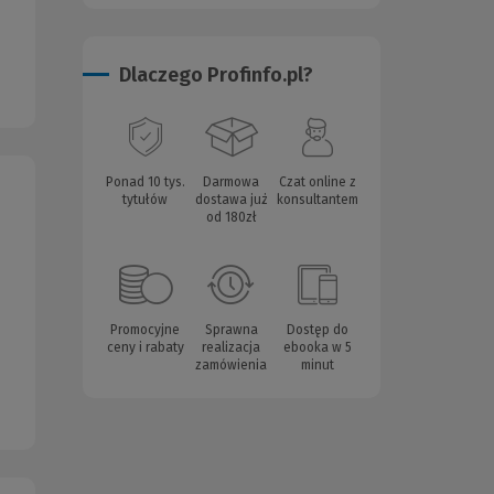
Dlaczego Profinfo.pl?
Ponad 10 tys.
Darmowa
Czat online z
tytułów
dostawa już
konsultantem
od 180zł
Promocyjne
Sprawna
Dostęp do
ceny i rabaty
realizacja
ebooka w 5
zamówienia
minut