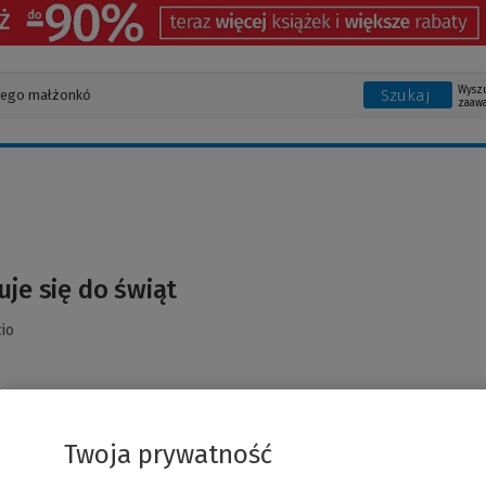
Wysz
Szukaj
zaaw
uje się do świąt
io
Twoja prywatność