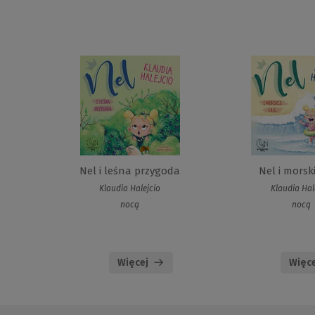
Nel i leśna przygoda
Nel i morsk
Klaudia Halejcio
Klaudia Hal
nocą
nocą
Więcej
Więce