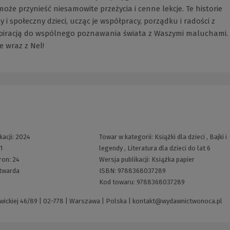
oże przynieść niesamowite przeżycia i cenne lekcje. Te historie
i społeczny dzieci, ucząc je współpracy, porządku i radości z
spiracją do wspólnego poznawania świata z Waszymi maluchami.
e wraz z Nel!
kacji:
2024
Towar w kategorii:
Książki dla dzieci
,
Bajki i
:
1
legendy
,
Literatura dla dzieci do lat 6
tron:
24
Wersja publikacji:
Książka papier
twarda
ISBN:
9788368037289
Kod towaru:
9788368037289
ickiej 46/89 | 02-778 | Warszawa | Polska |
kontakt@wydawnictwonoca.pl