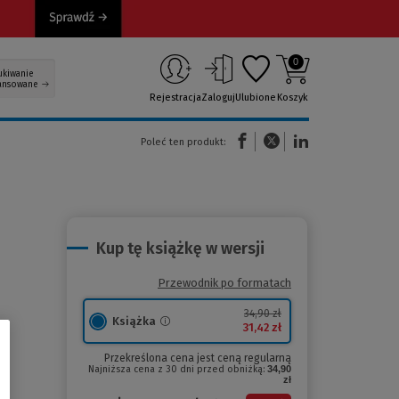
0
ukiwanie
ansowane
Rejestracja
Zaloguj
Ulubione
Koszyk
(Nowe okno)
(Link do innej strony)
(Link do innej strony)
Poleć ten produkt:
Kup tę książkę w wersji
Przewodnik po formatach
34,90 zł
Książka
31,42 zł
Przekreślona cena jest ceną regularną
Najniższa cena z 30 dni przed obniżką:
34,90
zł