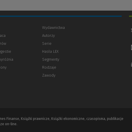
Wydawnictwa
aca
Autorzy
orów
(Nowe
(Link
Serie
okno)
do
ugestie
Hasła LEX
innej
strony)
wyróżnia
Segmenty
rony
Rodzaje
Zawody
iznes Finanse, Książki prawnicze, Książki ekonomiczne, czasopisma, publikacje
ze on-line.