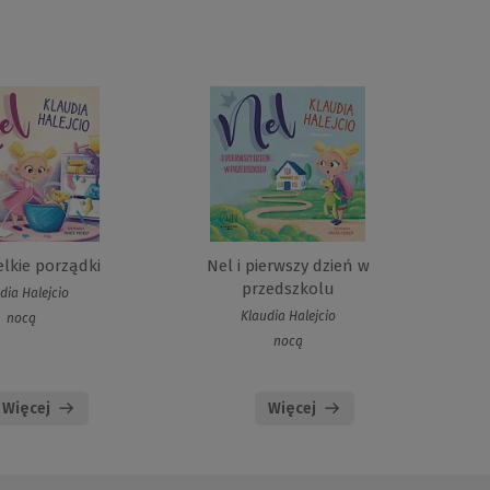
elkie porządki
Nel i pierwszy dzień w
przedszkolu
dia Halejcio
Klaudia Halejcio
nocą
nocą
Więcej
Więcej