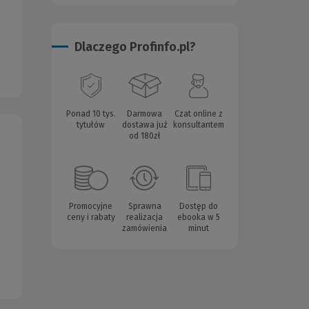
Dlaczego Profinfo.pl?
Ponad 10 tys.
Darmowa
Czat online z
tytułów
dostawa już
konsultantem
od 180zł
Promocyjne
Sprawna
Dostęp do
ceny i rabaty
realizacja
ebooka w 5
zamówienia
minut