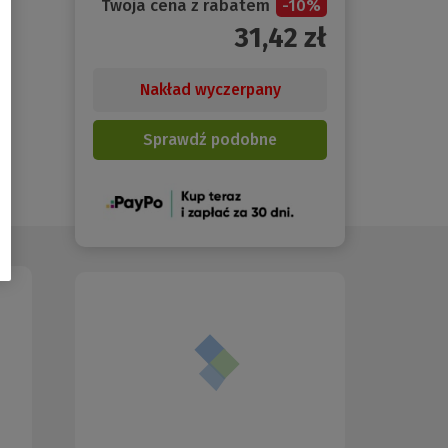
Twoja cena z rabatem
-
10
%
31,42
zł
Nakład wyczerpany
Sprawdź podobne
(Nowe
okno)