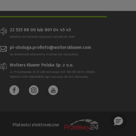
22 535 88 00 lub 801 04 45 45
Jesteśmy do Państwa dyspozycji od 8:00 do 16:00
pl-obsluga.profinfo@wolterskluwer.com
Na wiadomość odpowiemy możliwe jak najszybciej.
Wolters Kluwer Polska Sp. z o.o.
ul. Przyokopowa 33, 01-208 Warszawa; NIP: 583-001-89-31, REGON:
190610277, KRS: 0000709879, Sąd rejonowy dla M.S. Warszawy
Płatności elektroniczne
(Nowe
(Link
okno)
do