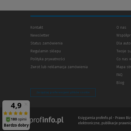
Kontakt
O nas
Newsletter
Współpr
Status zamówienia
Dla aut
Regulamin sklepu
Twoje s
Polityka prywatności
(Nowe
(Link
Co nas 
okno)
do
Zwrot lub reklamacja zamówienia
Mapa st
innej
strony)
FAQ
Blog
Zarządzaj preferencjami plików cookie
Księgarnia profinfo.pl - Prawo B
elektroniczne, publikacje prawnic