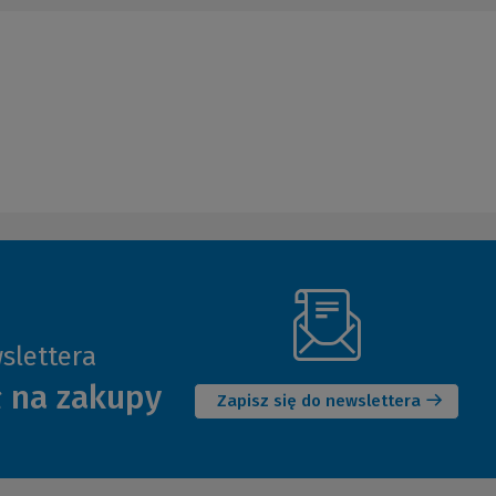
slettera
(Nowe
ł na zakupy
okno)
Zapisz się do newslettera