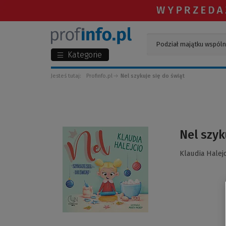
Kategorie
Jesteś tutaj:
Profinfo.pl
Nel szykuje się do świąt
(Link
Nel szyk
do
innej
Klaudia Halejc
strony)