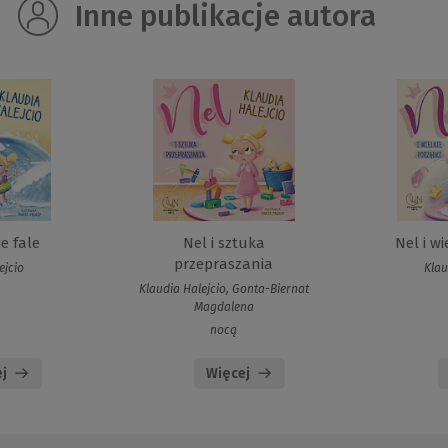
Inne publikacje autora
ie fale
Nel i sztuka
Nel i wi
przepraszania
ejcio
Klau
Klaudia Halejcio, Gonta-Biernat
Magdalena
nocą
j
Więcej