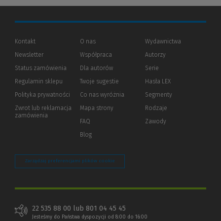
Kontakt
O nas
Wydawnictwa
Newsletter
Współpraca
Autorzy
Status zamówienia
Dla autorów
(Nowe
(Link
Serie
okno)
do
Regulamin sklepu
Twoje sugestie
Hasła LEX
innej
strony)
Polityka prywatności
(Nowe
(Link
Co nas wyróżnia
Segmenty
okno)
do
Zwrot lub reklamacja
Mapa strony
Rodzaje
innej
zamówienia
strony)
FAQ
Zawody
Blog
Zarządzaj preferencjami plików cookie
22 535 88 00 lub 801 04 45 45
Jesteśmy do Państwa dyspozycji od 8:00 do 16:00