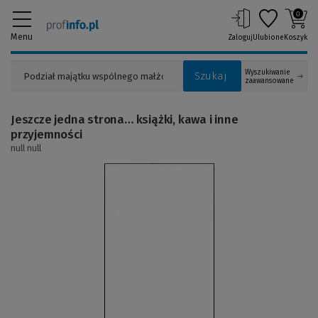
0
Menu
Zaloguj
Ulubione
Koszyk
Wyszukiwanie
Szukaj
zaawansowane
Jeszcze jedna strona… książki, kawa i inne
przyjemności
null null
(Link
do
innej
strony)