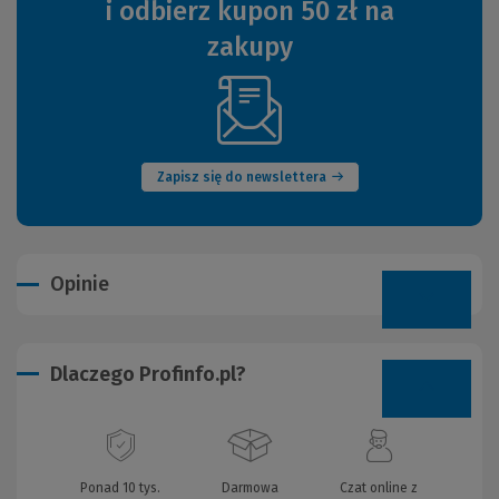
i odbierz kupon 50 zł na
zakupy
(Nowe
okno)
Zapisz się do newslettera
Opinie
Dlaczego Profinfo.pl?
Ponad 10 tys.
Darmowa
Czat online z