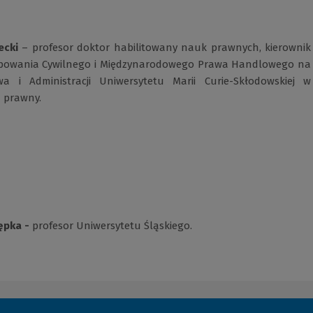
ecki
– profesor doktor habilitowany nauk prawnych, kierownik
ępowania Cywilnego i Międzynarodowego Prawa Handlowego na
a i Administracji Uniwersytetu Marii Curie-Skłodowskiej w
a prawny.
zępka -
profesor Uniwersytetu Śląskiego.