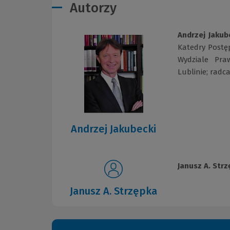
Autorzy
Andrzej Jakub
Katedry Post
Wydziale Praw
Lublinie; radc
Andrzej Jakubecki
Janusz A. Str
Janusz A. Strzępka