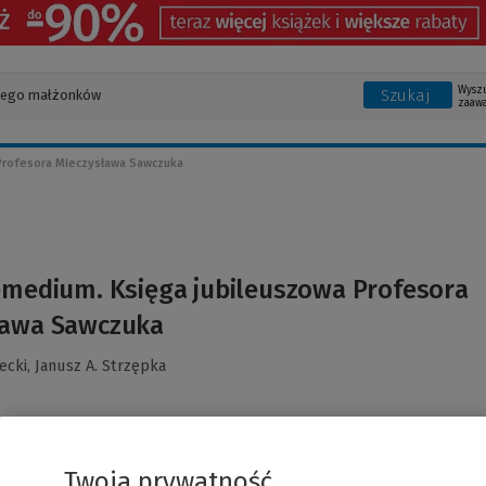
Wysz
Szukaj
zaaw
Profesora Mieczysława Sawczuka
emedium. Księga jubileuszowa Profesora
ława Sawczuka
ecki,
Janusz A. Strzępka
Twoja prywatność