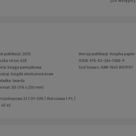
[Ze wstępu]
ok publikacji:
2010
Wersja publikacji:
Książka papier
iczba stron:
628
ISBN:
978-83-264-1388-9
eria:
księga pamiątkowa
Kod towaru:
KAM-1645 W01P01
odzaj:
Książki okolicznościowe
kładka:
twarda
ormat:
B5 (176 x 250 mm)
 Przyokopowa 33 | 01-208 | Warszawa | PL |
 45 45