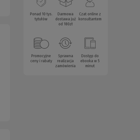
Ponad 10 tys.
Darmowa
Czat online z
tytułów
dostawa już
konsultantem
od 180zł
Promocyjne
Sprawna
Dostęp do
ceny i rabaty
realizacja
ebooka w 5
zamówienia
minut