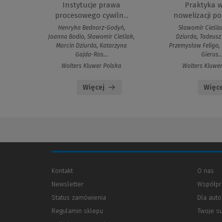
Instytucje prawa
Praktyka 
procesowego cywiln...
nowelizacji po
Henryka Bednorz-Godyń,
Sławomir Cieśla
Joanna Bodio, Sławomir Cieślak,
Dziurda, Tadeusz 
Marcin Dziurda, Katarzyna
Przemysław Feliga,
Gajda-Ros...
Gierus..
Wolters Kluwer Polska
Wolters Kluwe
Więcej
Więce
Kontakt
O nas
Newsletter
Współpr
Status zamówienia
Dla aut
Regulamin sklepu
Twoje s