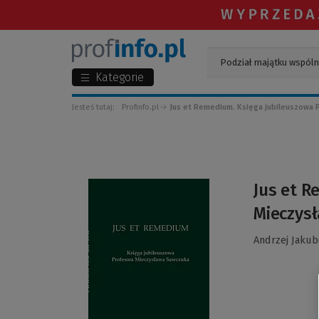
Kategorie
Jesteś tutaj:
Profinfo.pl
Jus et Remedium. Księga jubileuszowa 
(Link
Jus et R
do
Mieczys
innej
strony)
Andrzej Jakub