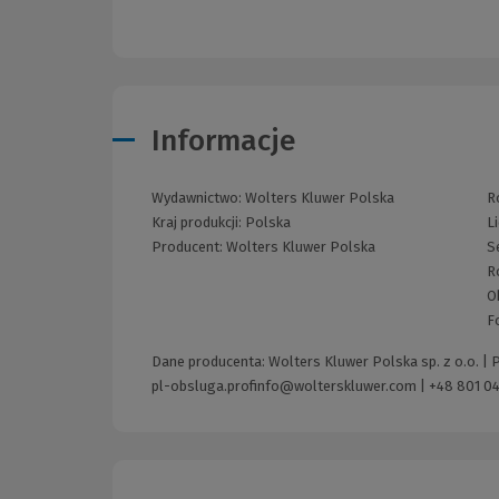
Informacje
Wydawnictwo:
Wolters Kluwer Polska
R
Kraj produkcji: Polska
L
Producent:
Wolters Kluwer Polska
S
R
O
F
Dane producenta: Wolters Kluwer Polska sp. z o.o. |
pl-obsluga.profinfo@wolterskluwer.com
|
+48 801 04