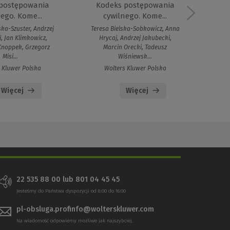
postępowania
Kodeks postępowania
ego. Kome...
cywilnego. Kome...
pr
ka-Szuster, Andrzej
Teresa Bielska-Sobkowicz, Anna
J
, Jan Klimkowicz,
Hrycaj, Andrzej Jakubecki,
Ere
Knoppek, Grzegorz
Marcin Orecki, Tadeusz
J
Misi...
Wiśniewsk...
 Kluwer Polska
Wolters Kluwer Polska
Więcej
Więcej
22 535 88 00 lub 801 04 45 45
Jesteśmy do Państwa dyspozycji od 8:00 do 16:00
pl-obsluga.profinfo@wolterskluwer.com
Na wiadomość odpowiemy możliwe jak najszybciej.