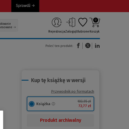
0
ukiwanie
ansowane
Rejestracja
Zaloguj
Ulubione
Koszyk
(Nowe okno)
(Link do innej strony)
(Link do innej strony)
Poleć ten produkt:
Kup tę książkę w wersji
Przewodnik po formatach
103,95 zł
Książka
72,77 zł
Produkt archiwalny