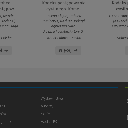
wobec
Kodeks postępowania
Kodeks 
stępow...
cywilnego. Kome...
cywiln
k, Marcin
Helena Ciepła, Tadeusz
Irena Groms
Ereciński,
Domińczyk, Dariusz Dończyk,
Jakubecki
 Kinga Flaga-
Agnieszka Góra-
Krzysztof 
.
Błaszczykowska, Antoni G...
r Polska
Wolters Kluwer Polska
Wolters
j
Więcej
Wydawnictwa
aca
Autorzy
orów
(Nowe
(Link
Serie
okno)
do
ugestie
Hasła LEX
innej
strony)