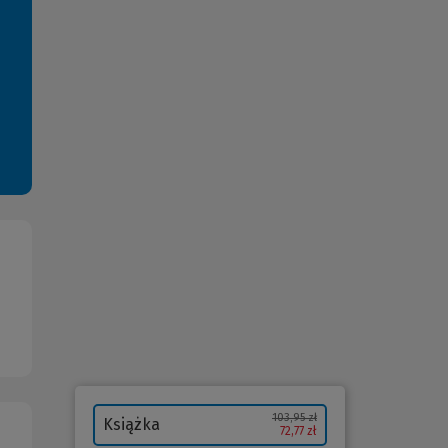
103,95 zł
Książka
72,77 zł