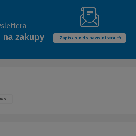
slettera
(Nowe
ł na zakupy
okno)
Zapisz się do newslettera
awo