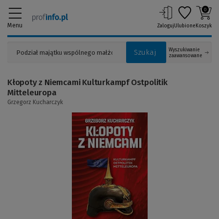
0
Menu
Zaloguj
Ulubione
Koszyk
Wyszukiwanie
Szukaj
zaawansowane
Kłopoty z Niemcami Kulturkampf Ostpolitik
Mitteleuropa
Grzegorz Kucharczyk
(Link
do
innej
strony)