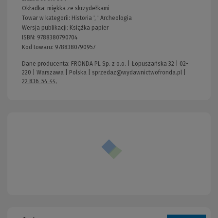
Okładka:
miękka ze skrzydełkami
Towar w kategorii:
Historia
', '
Archeologia
Wersja publikacji:
Książka papier
ISBN:
9788380790704
Kod towaru:
9788380790957
Dane producenta: FRONDA PL Sp. z o.o. | Łopuszańska 32 | 02-
220 | Warszawa | Polska |
sprzedaz@wydawnictwofronda.pl
|
22 836-54-44,