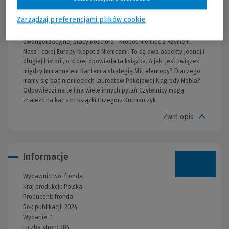
pretenduje do wyjaśnienia tych frapujących kwestii. Zanim
Europa i świat zaczęły mieć kłopoty z Niemcami, Niemcy mieli
Zarządzaj preferencjami plików cookie
rosnący przez wieki kłopot z Europą jako pewną formacją
kulturową, która ukształtowała się jako „uboczny rezultat
ewangelizacyjnej pracy Kościoła”. Kłopot Niemiec z Rzymem.
Nasz i całej Europy kłopot z Niemcami. To są dwa aspekty jednej i
długiej historii, o której opowiada ta książka. A jaki jest związek
między Immanuelem Kantem a strategią Mitteleuropy? Dlaczego
mamy się bać niemieckich laureatów Pokojowej Nagrody Nobla?
Odpowiedzi na te i na wiele innych pytań Czytelnicy mogą
znaleźć na kartach książki.Grzegorz Kucharczyk
Zwiń opis
Informacje
Wydawnictwo:
fronda
Kraj produkcji: Polska
Producent:
fronda
Rok publikacji:
2024
Wydanie:
1
Liczba stron:
384