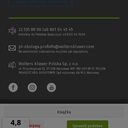
Zarządzaj preferencjami plików cookie
22 535 88 00 lub 801 04 45 45
Jesteśmy do Państwa dyspozycji od 8:00 do 16:00
pl-obsluga.profinfo@wolterskluwer.com
Na wiadomość odpowiemy możliwe jak najszybciej.
Wolters Kluwer Polska Sp. z o.o.
ul. Przyokopowa 33, 01-208 Warszawa; NIP: 583-001-89-31, REGON:
190610277, KRS: 0000709879, Sąd rejonowy dla M.S. Warszawy
Książka
Copyright 1997 - 2026 Wolters Kluwer Polska Sp. z o.o.
Nakład wyczerpany
Sprawdź podobne