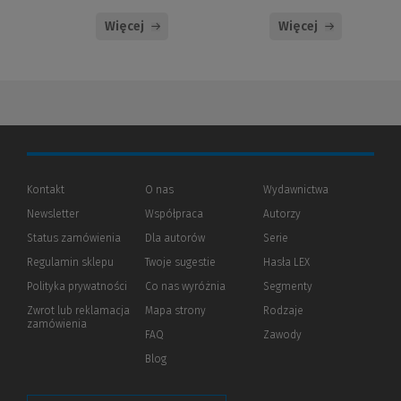
Więcej
Więcej
Kontakt
O nas
Wydawnictwa
Newsletter
Współpraca
Autorzy
Status zamówienia
Dla autorów
(Nowe
(Link
Serie
okno)
do
Regulamin sklepu
Twoje sugestie
Hasła LEX
innej
strony)
Polityka prywatności
(Nowe
(Link
Co nas wyróżnia
Segmenty
okno)
do
Zwrot lub reklamacja
Mapa strony
Rodzaje
innej
zamówienia
strony)
FAQ
Zawody
Blog