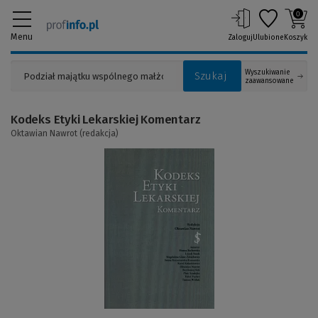
0
Menu
Zaloguj
Ulubione
Koszyk
Wyszukiwanie
Szukaj
zaawansowane
Kodeks Etyki Lekarskiej Komentarz
Oktawian Nawrot (redakcja)
(Link
do
innej
strony)