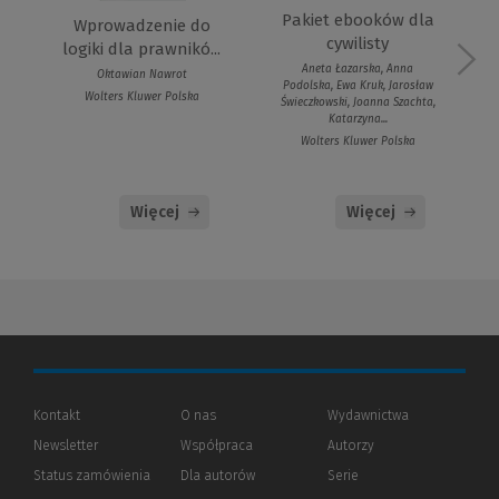
Pakiet ebooków dla
Wprowadzenie do
cywilisty
logiki dla prawnikó...
Aneta Łazarska, Anna
Oktawian Nawrot
Podolska, Ewa Kruk, Jarosław
Wolters Kluwer Polska
Świeczkowski, Joanna Szachta,
Katarzyna...
Wolters Kluwer Polska
Więcej
Więcej
Kontakt
O nas
Wydawnictwa
Newsletter
Współpraca
Autorzy
Status zamówienia
Dla autorów
(Nowe
(Link
Serie
okno)
do