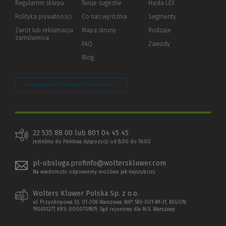
Regulamin sklepu
Twoje sugestie
Hasła LEX
innej
strony)
Polityka prywatności
(Nowe
(Link
Co nas wyróżnia
Segmenty
okno)
do
Zwrot lub reklamacja
Mapa strony
Rodzaje
innej
zamówienia
strony)
FAQ
Zawody
Blog
Zarządzaj preferencjami plików cookie
22 535 88 00 lub 801 04 45 45
Jesteśmy do Państwa dyspozycji od 8:00 do 16:00
pl-obsluga.profinfo@wolterskluwer.com
Na wiadomość odpowiemy możliwe jak najszybciej.
Wolters Kluwer Polska Sp. z o.o.
ul. Przyokopowa 33, 01-208 Warszawa; NIP: 583-001-89-31, REGON:
190610277, KRS: 0000709879, Sąd rejonowy dla M.S. Warszawy