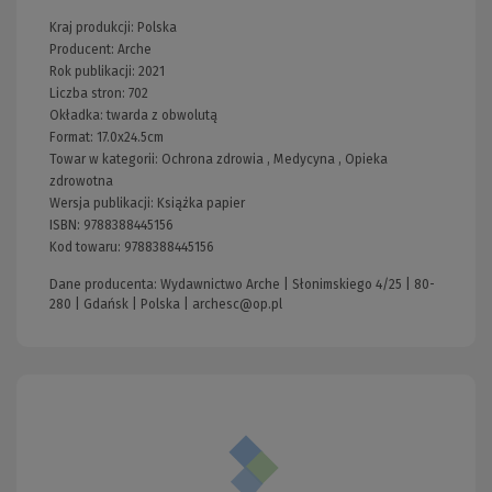
Kraj produkcji: Polska
Producent:
Arche
Rok publikacji:
2021
Liczba stron:
702
Okładka:
twarda z obwolutą
Format:
17.0x24.5cm
Towar w kategorii:
Ochrona zdrowia
,
Medycyna
,
Opieka
zdrowotna
Wersja publikacji:
Książka papier
ISBN:
9788388445156
Kod towaru:
9788388445156
Dane producenta: Wydawnictwo Arche | Słonimskiego 4/25 | 80-
280 | Gdańsk | Polska |
archesc@op.pl