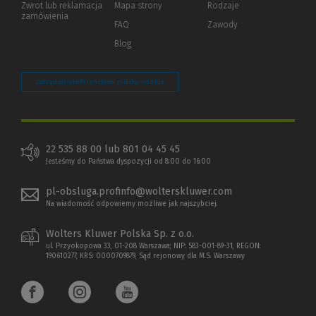
Zwrot lub reklamacja
Mapa strony
Rodzaje
innej
zamówienia
strony)
FAQ
Zawody
Blog
Zarządzaj preferencjami plików cookie
22 535 88 00 lub 801 04 45 45
Jesteśmy do Państwa dyspozycji od 8:00 do 16:00
pl-obsluga.profinfo@wolterskluwer.com
Na wiadomość odpowiemy możliwe jak najszybciej.
Wolters Kluwer Polska Sp. z o.o.
ul. Przyokopowa 33, 01-208 Warszawa; NIP: 583-001-89-31, REGON:
190610277, KRS: 0000709879, Sąd rejonowy dla M.S. Warszawy