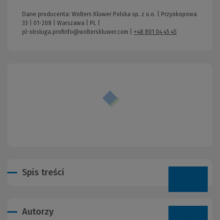
Dane producenta: Wolters Kluwer Polska sp. z o.o. | Przyokopowa
33 | 01-208 | Warszawa | PL |
pl-obsluga.profinfo@wolterskluwer.com
|
+48 801 04 45 45
Spis treści
Autorzy