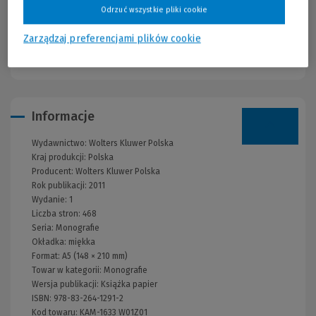
nad stanem i jakością standardów bioetycznych Rady Europy w
Odrzuć wszystkie pliki cookie
zakresie ludzkiej biogenezy, a także możliwymi kierunkami ich
rozwoju.
Zarządzaj preferencjami plików cookie
Zobacz spis treści
Informacje
Wydawnictwo:
Wolters Kluwer Polska
Kraj produkcji: Polska
Producent:
Wolters Kluwer Polska
Rok publikacji:
2011
Wydanie:
1
Liczba stron:
468
Seria:
Monografie
Okładka:
miękka
Format:
A5 (148 × 210 mm)
Towar w kategorii:
Monografie
Wersja publikacji:
Książka papier
ISBN:
978-83-264-1291-2
Kod towaru:
KAM-1633 W01Z01