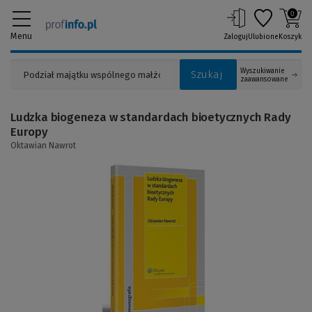
0
Menu
Zaloguj
Ulubione
Koszyk
Wyszukiwanie
Szukaj
zaawansowane
Ludzka biogeneza w standardach bioetycznych Rady
Europy
Oktawian Nawrot
(Link
do
innej
strony)