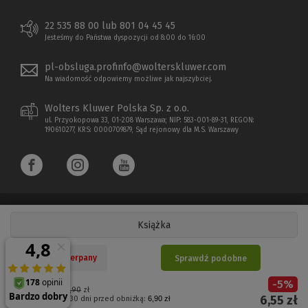
22 535 88 00 lub 801 04 45 45
Jesteśmy do Państwa dyspozycji od 8:00 do 16:00
pl-obsluga.profinfo@wolterskluwer.com
Na wiadomość odpowiemy możliwe jak najszybciej.
Wolters Kluwer Polska Sp. z o.o.
ul. Przyokopowa 33, 01-208 Warszawa; NIP: 583-001-89-31, REGON:
190610277, KRS: 0000709879, Sąd rejonowy dla M.S. Warszawy
Książka
Copyright 1997 - 2026 Wolters Kluwer Polska Sp. z o.o.
Nakład wyczerpany
Sprawdź podobne
Płatności elektroniczne
-
5
%
(Nowe
(Link
Cena regularna:
6,90
zł
6,55
zł
Najniższa cena z 30 dni przed obniżką:
6,90 zł
okno)
do