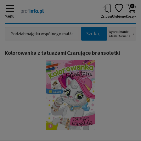
0
Menu
Zaloguj
Ulubione
Koszyk
Wyszukiwanie
Szukaj
zaawansowane
Kolorowanka z tatuażami Czarujące bransoletki
(Link
do
innej
strony)