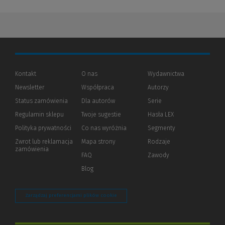
Kontakt
O nas
Wydawnictwa
Newsletter
Współpraca
Autorzy
Status zamówienia
Dla autorów
(Nowe
(Link
Serie
okno)
do
Regulamin sklepu
Twoje sugestie
Hasła LEX
innej
strony)
Polityka prywatności
(Nowe
(Link
Co nas wyróżnia
Segmenty
okno)
do
Zwrot lub reklamacja
Mapa strony
Rodzaje
innej
zamówienia
strony)
FAQ
Zawody
Blog
Zarządzaj preferencjami plików cookie