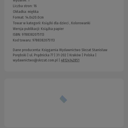
Wydanie:
1
Liczba stron:
16
Okładka:
miękka
Format:
14.0x20.0cm
Towar w kategorii:
Książki dla dzieci
,
Kolorowanki
Wersja publikacji:
Książka papier
ISBN:
9788382075113
Kod towaru:
9788382075113
Dane producenta: Księgarnia Wydawnictwo Skrzat Stanisław
Porębski | ul. Prądnicka 77 | 31-202 | Kraków | Polska |
wydawnictwo@skrzat.com.pl
|
48124142851