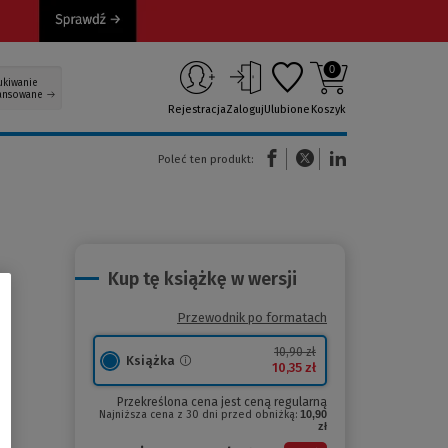
0
ukiwanie
ansowane
Rejestracja
Zaloguj
Ulubione
Koszyk
(Nowe okno)
(Link do innej strony)
(Link do innej strony)
Poleć ten produkt:
Kup tę książkę w wersji
Przewodnik po formatach
10,90 zł
Książka
10,35 zł
Przekreślona cena jest ceną regularną
Najniższa cena z 30 dni przed obniżką:
10,90
zł