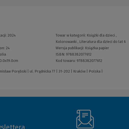
acji:
2024
Towar w kategorii:
Książki dla dzieci
,
1
Kolorowanki
,
Literatura dla dzieci do lat 6
ron:
24
Wersja publikacji:
Książka papier
olia
ISBN:
9788382077612
0.0x19.0cm
Kod towaru:
9788382077612
sław Porębski | ul. Prądnicka 77 | 31-202 | Kraków | Polska |
slettera