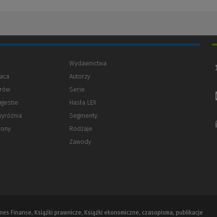
Wydawnictwa
aca
Autorzy
orów
(Nowe
(Link
Serie
okno)
do
ugestie
Hasła LEX
innej
strony)
wyróżnia
Segmenty
rony
Rodzaje
Zawody
iznes Finanse, Książki prawnicze, Książki ekonomiczne, czasopisma, publikacje