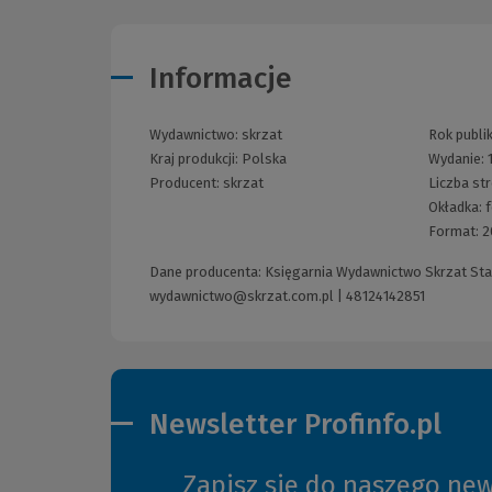
Informacje
Wydawnictwo:
skrzat
Rok publik
Kraj produkcji: Polska
Wydanie:
Producent:
skrzat
Liczba st
Okładka:
f
Format:
2
Dane producenta: Księgarnia Wydawnictwo Skrzat Stani
wydawnictwo@skrzat.com.pl
|
48124142851
Newsletter Profinfo.pl
Zapisz się do naszego new