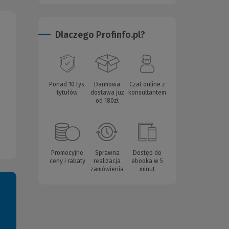
Dlaczego Profinfo.pl?
Ponad 10 tys.
Darmowa
Czat online z
tytułów
dostawa już
konsultantem
od 180zł
Promocyjne
Sprawna
Dostęp do
ceny i rabaty
realizacja
ebooka w 5
zamówienia
minut