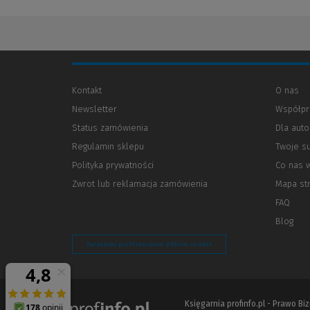
Kontakt
O nas
Newsletter
Współpr
Status zamówienia
Dla aut
Regulamin sklepu
Twoje s
Polityka prywatności
(Nowe
(Link
Co nas 
okno)
do
Zwrot lub reklamacja zamówienia
Mapa st
innej
strony)
FAQ
Blog
Zarządzaj preferencjami plików cookie
Księgarnia profinfo.pl - Prawo B