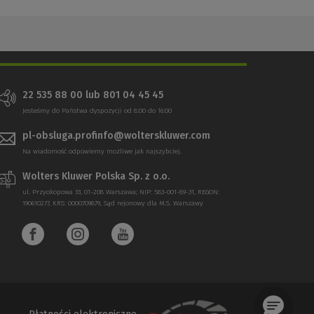
22 535 88 00 lub 801 04 45 45
Jesteśmy do Państwa dyspozycji od 8:00 do 16:00
pl-obsluga.profinfo@wolterskluwer.com
Na wiadomość odpowiemy możliwe jak najszybciej.
Wolters Kluwer Polska Sp. z o.o.
ul. Przyokopowa 33, 01-208 Warszawa; NIP: 583-001-89-31, REGON:
190610277, KRS: 0000709879, Sąd rejonowy dla M.S. Warszawy
Płatności elektroniczne