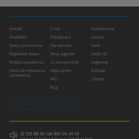
Kontakt
O nas
Wydawnictwa
Newsletter
Współpraca
Autorzy
Status zamówienia
Dla autorów
(Nowe
(Link
Serie
okno)
do
Regulamin sklepu
Twoje sugestie
Hasła LEX
innej
strony)
Polityka prywatności
(Nowe
(Link
Co nas wyróżnia
Segmenty
okno)
do
Zwrot lub reklamacja
Mapa strony
Rodzaje
innej
zamówienia
strony)
FAQ
Zawody
Blog
Zarządzaj preferencjami plików cookie
22 535 88 00 lub 801 04 45 45