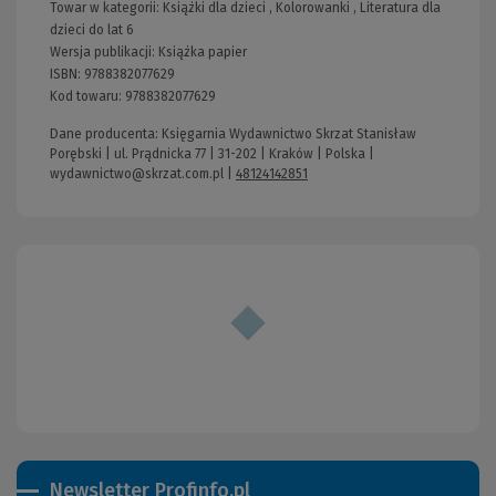
Towar w kategorii:
Książki dla dzieci
,
Kolorowanki
,
Literatura dla
dzieci do lat 6
Wersja publikacji:
Książka papier
ISBN:
9788382077629
Kod towaru:
9788382077629
Dane producenta: Księgarnia Wydawnictwo Skrzat Stanisław
Porębski | ul. Prądnicka 77 | 31-202 | Kraków | Polska |
wydawnictwo@skrzat.com.pl
|
48124142851
Newsletter Profinfo.pl