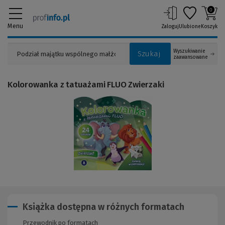
0
Menu
Zaloguj
Ulubione
Koszyk
Wyszukiwanie
Szukaj
zaawansowane
Kolorowanka z tatuażami FLUO Zwierzaki
(Link
do
innej
strony)
Książka dostępna w różnych formatach
Przewodnik po formatach