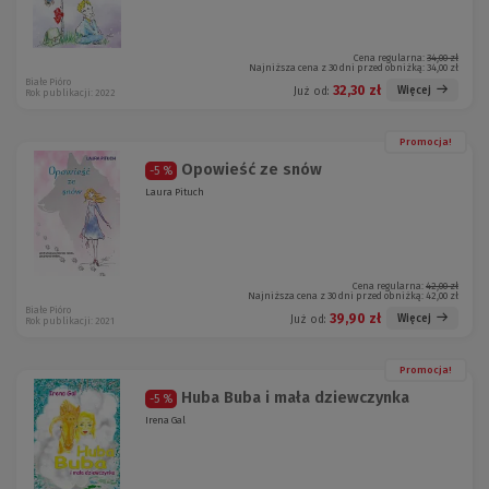
Cena regularna:
34,00 zł
Najniższa cena z 30 dni przed obniżką:
34,00 zł
Białe Pióro
32,30 zł
Więcej
Już od:
Rok publikacji: 2022
Promocja!
Opowieść ze snów
-5 %
Laura Pituch
Cena regularna:
42,00 zł
Najniższa cena z 30 dni przed obniżką:
42,00 zł
Białe Pióro
39,90 zł
Więcej
Już od:
Rok publikacji: 2021
Promocja!
Huba Buba i mała dziewczynka
-5 %
Irena Gal