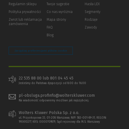
okno)
do
Regulamin sklepu
Twoje sugestie
Hasła LEX
innej
strony)
Polityka prywatności
(Nowe
(Link
Co nas wyróżnia
Segmenty
okno)
do
Zwrot lub reklamacja
Mapa strony
Rodzaje
innej
zamówienia
strony)
FAQ
Zawody
Blog
Zarządzaj preferencjami plików cookie
22 535 88 00 lub 801 04 45 45
Jesteśmy do Państwa dyspozycji od 8:00 do 16:00
pl-obsluga.profinfo@wolterskluwer.com
Na wiadomość odpowiemy możliwe jak najszybciej.
Wolters Kluwer Polska Sp. z o.o.
ul. Przyokopowa 33, 01-208 Warszawa; NIP: 583-001-89-31, REGON:
190610277, KRS: 0000709879, Sąd rejonowy dla M.S. Warszawy