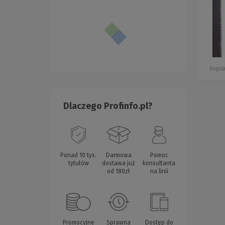
Bogul
Dlaczego Profinfo.pl?
Ponad 10 tys.
Darmowa
Pomoc
tytułów
dostawa już
konsultanta
od 180zł
na linii
Promocyjne
Sprawna
Dostęp do