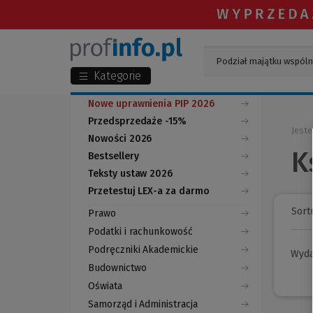
Kategorie
Nowe uprawnienia PIP 2026
Przedsprzedaże -15%
Jeste
Nowości 2026
K
Bestsellery
Teksty ustaw 2026
Przetestuj LEX-a za darmo
(Nowe
(Link
okno)
do
Sortu
Prawo
innej
strony)
Podatki i rachunkowość
Podręczniki Akademickie
Wyd
Budownictwo
Oświata
Samorząd i Administracja