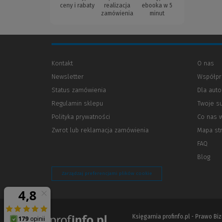
ceny i rabaty
realizacja
ebooka w 5
zamówienia
minut
Kontakt
O nas
Newsletter
Współpr
Status zamówienia
Dla aut
Regulamin sklepu
Twoje s
Polityka prywatności
(Nowe
(Link
Co nas 
okno)
do
Zwrot lub reklamacja zamówienia
Mapa st
innej
strony)
FAQ
Blog
Zarządzaj preferencjami plików cookie
Księgarnia profinfo.pl - Prawo B