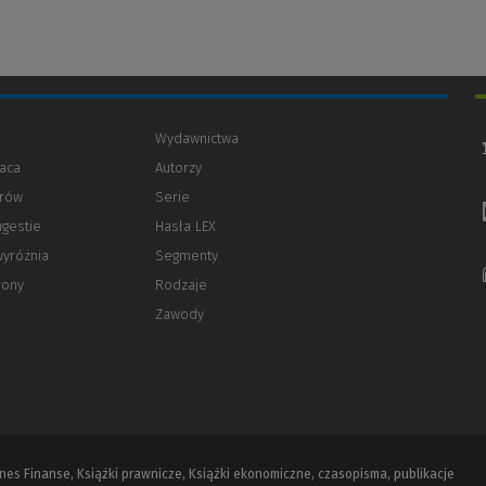
Wydawnictwa
aca
Autorzy
orów
(Nowe
(Link
Serie
okno)
do
ugestie
Hasła LEX
innej
strony)
wyróżnia
Segmenty
rony
Rodzaje
Zawody
iznes Finanse, Książki prawnicze, Książki ekonomiczne, czasopisma, publikacje