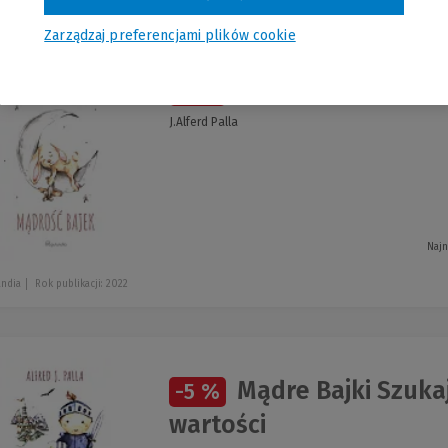
Zarządzaj preferencjami plików cookie
Mądre Bajki Mądro
-5 %
J.Alferd Palla
Najn
andia
Rok publikacji: 2022
Mądre Bajki Szukaj
-5 %
wartości