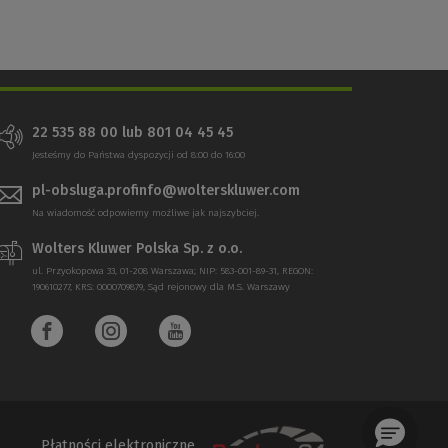
22 535 88 00 lub 801 04 45 45
Jesteśmy do Państwa dyspozycji od 8:00 do 16:00
pl-obsluga.profinfo@wolterskluwer.com
Na wiadomość odpowiemy możliwe jak najszybciej.
Wolters Kluwer Polska Sp. z o.o.
ul. Przyokopowa 33, 01-208 Warszawa; NIP: 583-001-89-31, REGON:
190610277, KRS: 0000709879, Sąd rejonowy dla M.S. Warszawy
Płatności elektroniczne