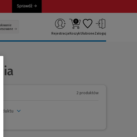
0
ukiwanie
ansowane
Rejestracja
Koszyk
Ulubione
Zaloguj
dia
2 produktów
roduktu