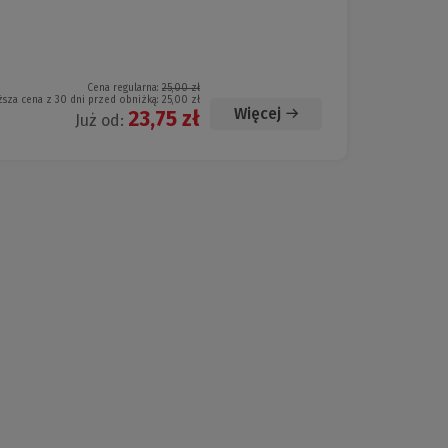
Cena regularna:
25,00 zł
ższa cena z 30 dni przed obniżką:
25,00 zł
Więcej
23,75 zł
Już od: