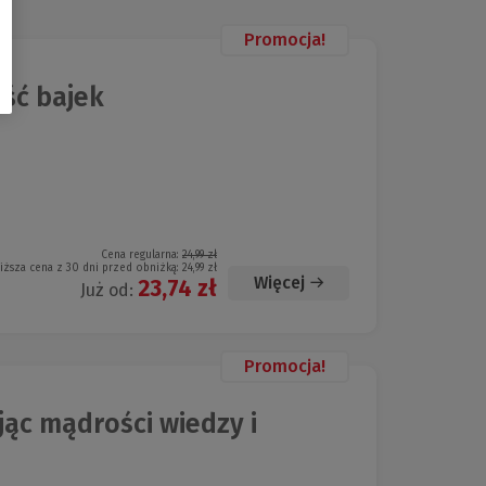
Promocja!
ść bajek
Cena regularna:
24,99 zł
iższa cena z 30 dni przed obniżką:
24,99 zł
Więcej
23,74 zł
Już od:
Promocja!
ąc mądrości wiedzy i