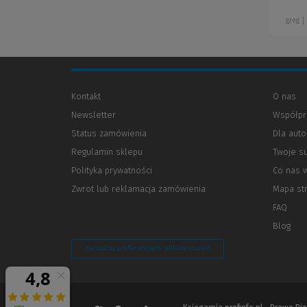
greg
Kontakt
O nas
Newsletter
Współpr
Status zamówienia
Dla aut
Regulamin sklepu
Twoje s
Polityka prywatności
(Nowe
(Link
Co nas 
okno)
do
Zwrot lub reklamacja zamówienia
Mapa st
innej
strony)
FAQ
Blog
Zarządzaj preferencjami plików cookie