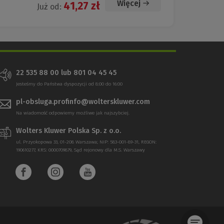
Więcej
41,27 zł
Już od:
22 535 88 00 lub 801 04 45 45
Jesteśmy do Państwa dyspozycji od 8:00 do 16:00
pl-obsluga.profinfo@wolterskluwer.com
Na wiadomość odpowiemy możliwe jak najszybciej.
Wolters Kluwer Polska Sp. z o.o.
ul. Przyokopowa 33, 01-208 Warszawa; NIP: 583-001-89-31, REGON:
190610277, KRS: 0000709879, Sąd rejonowy dla M.S. Warszawy