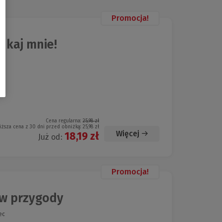
Promocja!
ukaj mnie!
Cena regularna:
25,98 zł
iższa cena z 30 dni przed obniżką:
25,98 zł
Więcej
18,19 zł
Już od:
Promocja!
ów przygody
ec