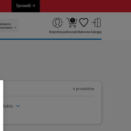
0
ukiwanie
ansowane
Rejestracja
Koszyk
Ulubione
Zaloguj
6 produktów
roduktu