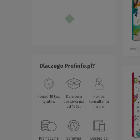
greg
Dlaczego Profinfo.pl?
Ponad 10 tys.
Darmowa
Pomoc
tytułów
dostawa już
konsultanta
od 180zł
na linii
Promocyjne
Sprawna
Dostęp do