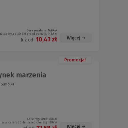
Cena regularna:
14,89 zł
iższa cena z 30 dni przed obniżką:
14,89 zł
Więcej
10,43 zł
Już od:
Promocja!
zynek marzenia
ś-Gumółka
Cena regularna:
17,98 zł
niższa cena z 30 dni przed obniżką:
17,98 zł
Więcej
12,58 zł