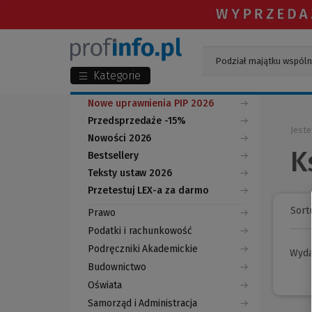
Kategorie
Nowe uprawnienia PIP 2026
Przedsprzedaże -15%
Jeste
Nowości 2026
K
Bestsellery
Teksty ustaw 2026
Przetestuj LEX-a za darmo
(Nowe
(Link
okno)
do
Sortu
Prawo
innej
strony)
Podatki i rachunkowość
Podręczniki Akademickie
Wyd
Budownictwo
Oświata
Samorząd i Administracja