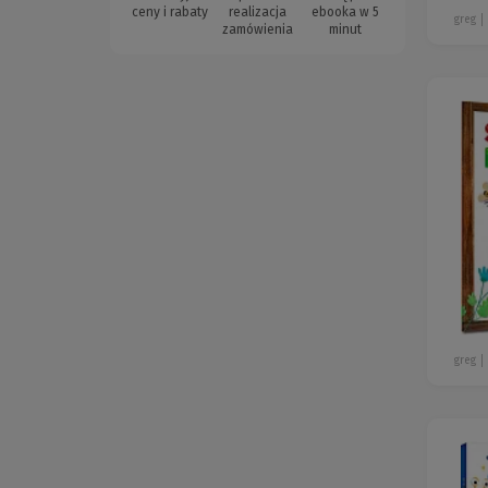
ceny i rabaty
realizacja
ebooka w 5
greg
zamówienia
minut
greg