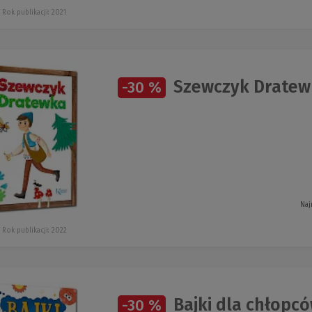
Rok publikacji: 2021
Szewczyk Dratew
-30 %
Naj
Rok publikacji: 2022
Bajki dla chłopc
-30 %