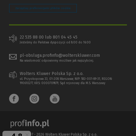
Zarządzaj preferencjami plików cookie
22 535 88 00 lub 801 04 45 45
Jesteśmy do Państwa dyspozycji od 8:00 do 16:00
pl-obsluga.profinfo@wolterskluwer.com
Na wiadomość odpowiemy możliwe jak najszybciej.
Wolters Kluwer Polska Sp. z o.o.
ul. Przyokopowa 33, 01-208 Warszawa; NIP: 583-001-89-31, REGON:
190610277, KRS: 0000709879, Sąd rejonowy dla M.S. Warszawy
Copyright 1997 - 2026 Wolters Kluwer Polska Sp. z o.o.