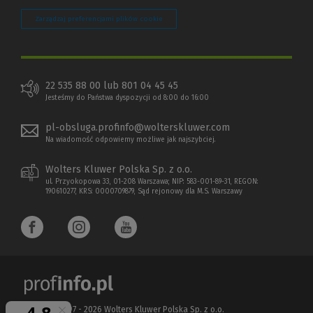
Zarządzaj preferencjami plików cookie
22 535 88 00 lub 801 04 45 45
Jesteśmy do Państwa dyspozycji od 8:00 do 16:00
pl-obsluga.profinfo@wolterskluwer.com
Na wiadomość odpowiemy możliwe jak najszybciej.
Wolters Kluwer Polska Sp. z o.o.
ul. Przyokopowa 33, 01-208 Warszawa; NIP: 583-001-89-31, REGON:
190610277, KRS: 0000709879, Sąd rejonowy dla M.S. Warszawy
Copyright 1997 - 2026 Wolters Kluwer Polska Sp. z o.o.