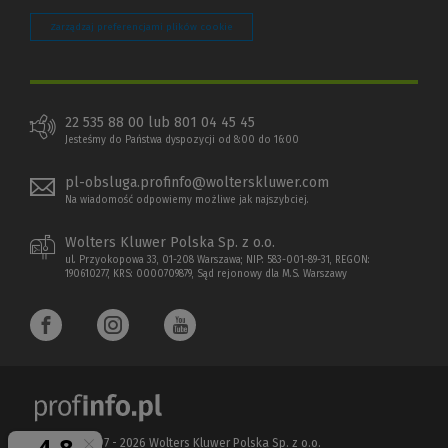
Zarządzaj preferencjami plików cookie
22 535 88 00 lub 801 04 45 45
Jesteśmy do Państwa dyspozycji od 8:00 do 16:00
pl-obsluga.profinfo@wolterskluwer.com
Na wiadomość odpowiemy możliwe jak najszybciej.
Wolters Kluwer Polska Sp. z o.o.
ul. Przyokopowa 33, 01-208 Warszawa; NIP: 583-001-89-31, REGON:
190610277, KRS: 0000709879, Sąd rejonowy dla M.S. Warszawy
Copyright 1997 - 2026 Wolters Kluwer Polska Sp. z o.o.