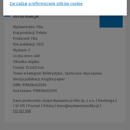
Zarządzaj preferencjami plików cookie
Informacje
Wydawnictwo:
Filia
Kraj produkcji: Polska
Producent:
Filia
Rok publikacji:
2025
Wydanie:
2
Liczba stron:
400
Okładka:
miękka
Format:
13.5x20.5cm
Towar w kategorii:
Beletrystyka
,
Społeczno-obyczajowa
Wersja publikacji:
Książka papier
ISBN:
9788384023396
Kod towaru:
9788384023396
Dane producenta: Grupa Wydawnicza Filia Sp. z o.o. | Kleeberga 2
| 61-615 | Poznań | Polska |
biuro@wydawnictwofilia.pl
|
512 027 368