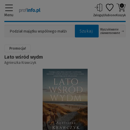
0
Menu
Zaloguj
Ulubione
Koszyk
Wyszukiwanie
Szukaj
zaawansowane
Promocja!
Lato wśród wydm
Agnieszka Krawczyk
(Link
do
innej
strony)