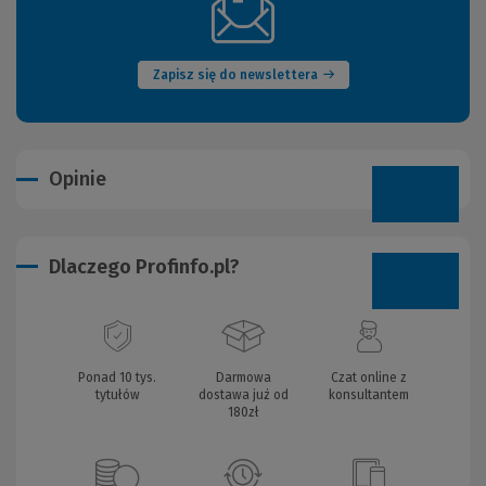
(Nowe
okno)
Zapisz się do newslettera
Opinie
Dlaczego Profinfo.pl?
Ponad 10 tys.
Darmowa
Czat online z
tytułów
dostawa już od
konsultantem
180zł