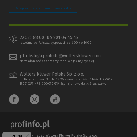
Zarządzaj preferencjami plików cookie
22 535 88 00 lub 801 04 45 45
Jesteśmy do Państwa dyspozycji od 8:00 do 16:00
pl-obsluga.profinfo@wolterskluwer.com
Na wiadomość odpowiemy możliwe jak najszybciej.
Wolters Kluwer Polska Sp. z o.o.
ul. Przyokopowa 33, 01-208 Warszawa; NIP: 583-001-89-31, REGON:
190610277, KRS: 0000709879, Sąd rejonowy dla M.S. Warszawy
Copyright 1997 - 2026 Wolters Kluwer Polska Sp. z o.o.