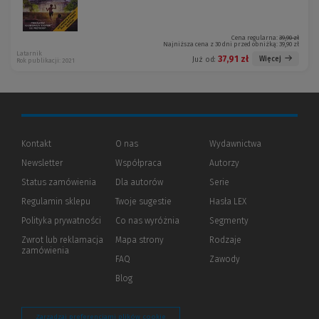
Cena regularna:
39,90 zł
Najniższa cena z 30 dni przed obniżką:
39,90 zł
Latarnik
37,91 zł
Więcej
Już od:
Rok publikacji: 2021
Kontakt
O nas
Wydawnictwa
Newsletter
Współpraca
Autorzy
Status zamówienia
Dla autorów
(Nowe
(Link
Serie
okno)
do
Regulamin sklepu
Twoje sugestie
Hasła LEX
innej
strony)
Polityka prywatności
(Nowe
(Link
Co nas wyróżnia
Segmenty
okno)
do
Zwrot lub reklamacja
Mapa strony
Rodzaje
innej
zamówienia
strony)
FAQ
Zawody
Blog
Zarządzaj preferencjami plików cookie