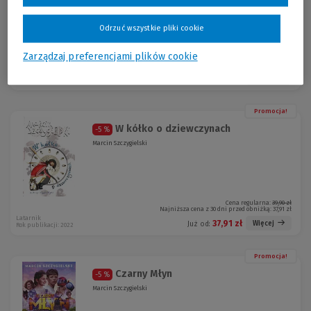
Odrzuć wszystkie pliki cookie
Zarządzaj preferencjami plików cookie
Cena regularna:
39,90 zł
Najniższa cena z 30 dni przed obniżką:
39,90 zł
Latarnik
37,91 zł
Więcej
Już od:
Rok publikacji: 2022
Promocja!
W kółko o dziewczynach
-5 %
Marcin Szczygielski
Cena regularna:
39,90 zł
Najniższa cena z 30 dni przed obniżką:
37,91 zł
Latarnik
37,91 zł
Więcej
Już od:
Rok publikacji: 2022
Promocja!
Czarny Młyn
-5 %
Marcin Szczygielski