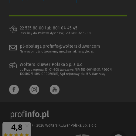
22 535 88 00 lub 801 04 45 45
Jesteśmy do Państwa dyspozycji od 8:00 do 16:00
pl-obsluga.profinfo@wolterskluwer.com
Na wiadomość odpowiemy możliwe jak najszybciej.
Wolters Kluwer Polska Sp. z o.o.
ul. Przyokopowa 33, 01-208 Warszawa; NIP: 583-001-89-31, REGON:
190610277, KRS: 0000709879, Sąd rejonowy dla M.S. Warszawy
Copyright 1997 - 2026 Wolters Kluwer Polska Sp. z o.o.