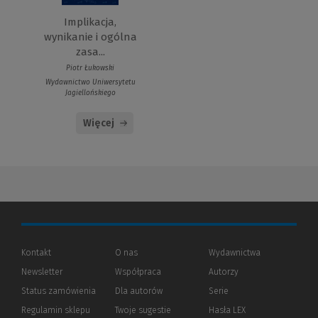
Implikacja,
wynikanie i ogólna
zasa...
Piotr Łukowski
Wydawnictwo Uniwersytetu
Jagiellońskiego
Więcej
Kontakt
O nas
Wydawnictwa
Newsletter
Współpraca
Autorzy
Status zamówienia
Dla autorów
(Nowe
(Link
Serie
okno)
do
Regulamin sklepu
Twoje sugestie
Hasła LEX
innej