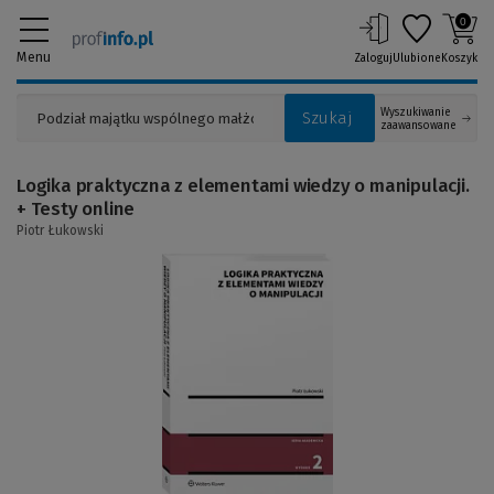
0
Menu
Zaloguj
Ulubione
Koszyk
Wyszukiwanie
Szukaj
zaawansowane
Logika praktyczna z elementami wiedzy o manipulacji.
+ Testy online
Piotr Łukowski
(Link
do
innej
strony)