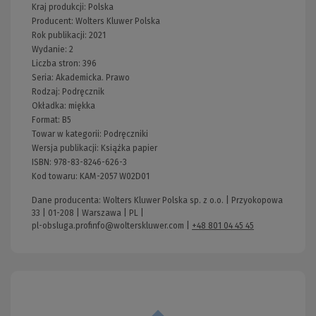
Kraj produkcji: Polska
Producent:
Wolters Kluwer Polska
Rok publikacji:
2021
Wydanie:
2
Liczba stron:
396
Seria:
Akademicka. Prawo
Rodzaj:
Podręcznik
Okładka:
miękka
Format:
B5
Towar w kategorii:
Podręczniki
Wersja publikacji:
Książka papier
ISBN:
978-83-8246-626-3
Kod towaru:
KAM-2057 W02D01
Dane producenta: Wolters Kluwer Polska sp. z o.o. | Przyokopowa
33 | 01-208 | Warszawa | PL |
pl-obsluga.profinfo@wolterskluwer.com
|
+48 801 04 45 45