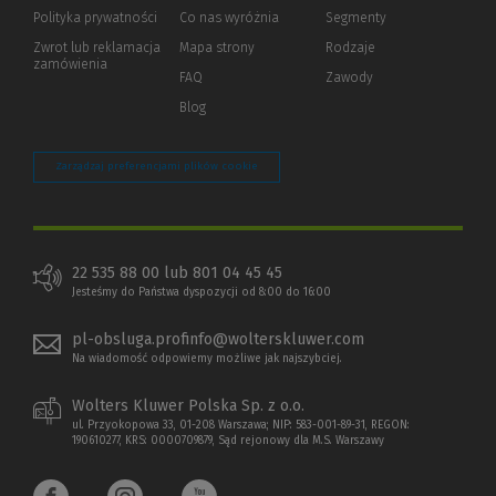
strony)
Polityka prywatności
(Nowe
(Link
Co nas wyróżnia
Segmenty
okno)
do
Zwrot lub reklamacja
Mapa strony
Rodzaje
innej
zamówienia
strony)
FAQ
Zawody
Blog
Zarządzaj preferencjami plików cookie
22 535 88 00 lub 801 04 45 45
Jesteśmy do Państwa dyspozycji od 8:00 do 16:00
pl-obsluga.profinfo@wolterskluwer.com
Na wiadomość odpowiemy możliwe jak najszybciej.
Wolters Kluwer Polska Sp. z o.o.
ul. Przyokopowa 33, 01-208 Warszawa; NIP: 583-001-89-31, REGON:
190610277, KRS: 0000709879, Sąd rejonowy dla M.S. Warszawy