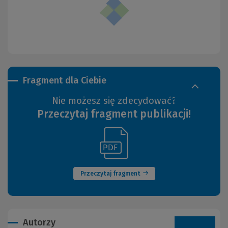
Fragment dla Ciebie
Nie możesz się zdecydować?
Przeczytaj fragment publikacji!
(Link
(Nowe
do
okno)
innej
strony)
Przeczytaj fragment
Autorzy