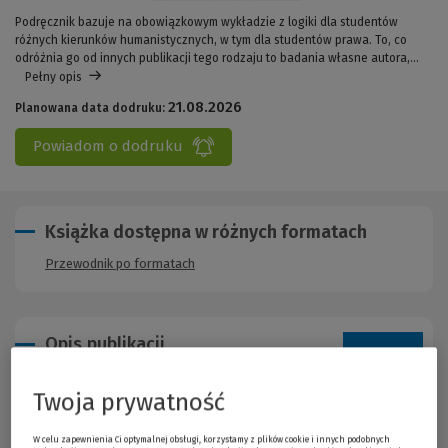
Podręcznik bazuje na obowiązkowym wykładzie z logiki dla studentów
różnych kierunków humanistycznych, w tym dla studentów prawa. To, co
odróżnia go od innych publikacji tego rodzaju to badania własne autora,...
Pełny opis
21.08.2026
Planowana data dodruku:
Powiadom o dodruku
Książka dostępna w różnych formatach
Przewodnik po formatach
Opis publikacji
Twoja prywatność
Podręcznik bazuje na obowiązkowym wykładzie z logiki
dla studentów różnych kierunków humanistycznych, w tym dla
W celu zapewnienia Ci optymalnej obsługi, korzystamy z plików cookie i innych podobnych