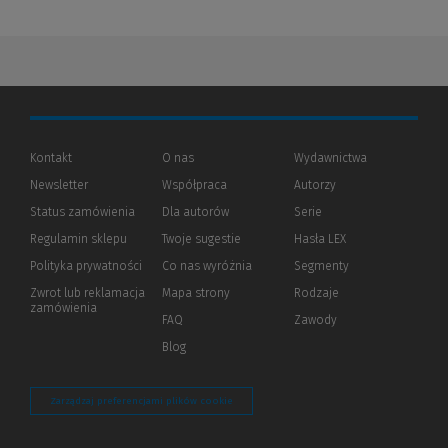
Kontakt
O nas
Wydawnictwa
Newsletter
Współpraca
Autorzy
Status zamówienia
Dla autorów
(Nowe
(Link
Serie
okno)
do
Regulamin sklepu
Twoje sugestie
Hasła LEX
innej
strony)
Polityka prywatności
(Nowe
(Link
Co nas wyróżnia
Segmenty
okno)
do
Zwrot lub reklamacja
Mapa strony
Rodzaje
innej
zamówienia
strony)
FAQ
Zawody
Blog
Zarządzaj preferencjami plików cookie