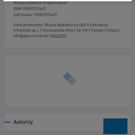
Wersja publikacji:
Książka papier
ISBN:
9788372724427
Kod towaru:
9788372724427
Dane producenta: Oficyna Wydawnicza G&P H.Gościański
K.Prętnicki sp. j. | Strzeszyńska 269a | 60-479 | Poznań | Polska |
info@gmp.poznan.pl
|
604211171
Autorzy