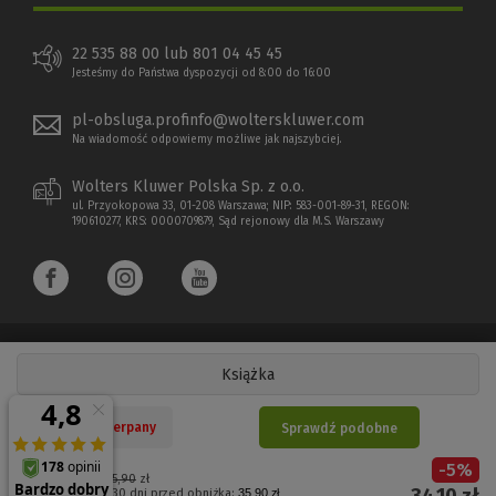
22 535 88 00 lub 801 04 45 45
Jesteśmy do Państwa dyspozycji od 8:00 do 16:00
pl-obsluga.profinfo@wolterskluwer.com
Na wiadomość odpowiemy możliwe jak najszybciej.
Wolters Kluwer Polska Sp. z o.o.
ul. Przyokopowa 33, 01-208 Warszawa; NIP: 583-001-89-31, REGON:
190610277, KRS: 0000709879, Sąd rejonowy dla M.S. Warszawy
Książka
Copyright 1997 - 2026 Wolters Kluwer Polska Sp. z o.o.
Nakład wyczerpany
Sprawdź podobne
Płatności elektroniczne
-
5
%
(Nowe
(Link
Cena regularna:
35,90
zł
Najniższa cena z 30 dni przed obniżką:
35,90 zł