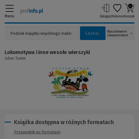
0
Menu
Zaloguj
Ulubione
Koszyk
Wyszukiwanie
Szukaj
zaawansowane
Lokomotywa i inne wesołe wierszyki
Julian Tuwim
(Link
do
innej
strony)
Książka dostępna w różnych formatach
Przewodnik po formatach