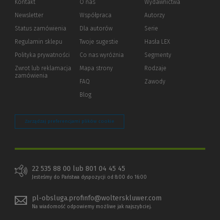
Kontakt
O nas
Wydawnictwa
Newsletter
Współpraca
Autorzy
Status zamówienia
Dla autorów
(Nowe
(Link
Serie
okno)
do
Regulamin sklepu
Twoje sugestie
Hasła LEX
innej
strony)
Polityka prywatności
(Nowe
(Link
Co nas wyróżnia
Segmenty
okno)
do
Zwrot lub reklamacja
Mapa strony
Rodzaje
innej
zamówienia
strony)
FAQ
Zawody
Blog
Zarządzaj preferencjami plików cookie
22 535 88 00 lub 801 04 45 45
Jesteśmy do Państwa dyspozycji od 8:00 do 16:00
pl-obsluga.profinfo@wolterskluwer.com
Na wiadomość odpowiemy możliwe jak najszybciej.