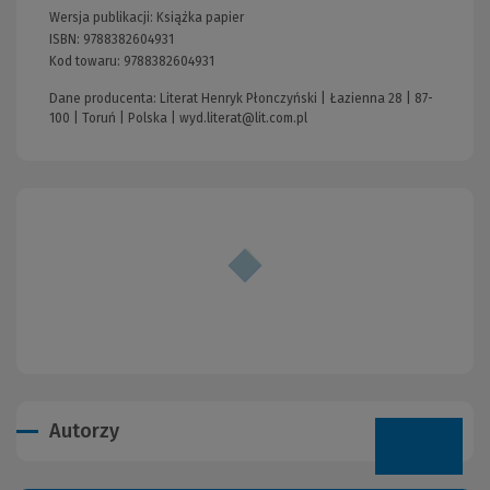
Wersja publikacji:
Książka papier
ISBN:
9788382604931
Kod towaru:
9788382604931
Dane producenta: Literat Henryk Płonczyński | Łazienna 28 | 87-
100 | Toruń | Polska |
wyd.literat@lit.com.pl
Autorzy