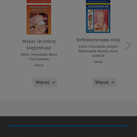
Refleksoterapia stóp
Masaż leczniczy
kręgosłupa
Emilia Chojnowska, Justyna
Malanowska-Mamrot, Karol
Emilia Chojnowska, Maria
Jaskólski
Pietruszewska
literat
literat
Więcej
Więcej