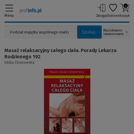
0
Menu
Zaloguj
Ulubione
Koszyk
Wyszukiwanie
Szukaj
zaawansowane
Masaż relaksacyjny całego ciała. Porady Lekarza
Rodzinnego 192
Emilia Chojnowska
(Link
do
innej
strony)