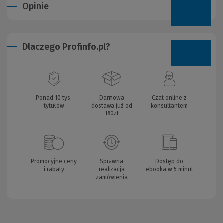
Opinie
Dlaczego Profinfo.pl?
Ponad 10 tys.
Darmowa
Czat online z
tytułów
dostawa już od
konsultantem
180zł
Promocyjne ceny
Sprawna
Dostęp do
i rabaty
realizacja
ebooka w 5 minut
zamówienia