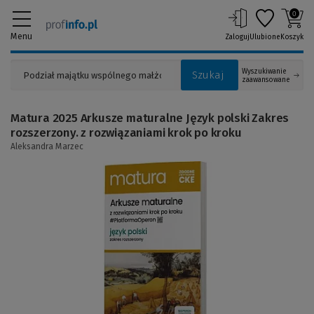
0
Menu
Zaloguj
Ulubione
Koszyk
Wyszukiwanie
Szukaj
zaawansowane
Matura 2025 Arkusze maturalne Język polski Zakres
rozszerzony. z rozwiązaniami krok po kroku
Aleksandra Marzec
(Link
do
innej
strony)