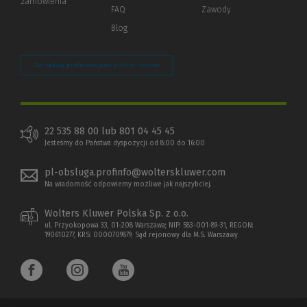
zamówienia
strony)
FAQ
Zawody
Blog
Zarządzaj preferencjami plików cookie
22 535 88 00 lub 801 04 45 45
Jesteśmy do Państwa dyspozycji od 8:00 do 16:00
pl-obsluga.profinfo@wolterskluwer.com
Na wiadomość odpowiemy możliwe jak najszybciej.
Wolters Kluwer Polska Sp. z o.o.
ul. Przyokopowa 33, 01-208 Warszawa; NIP: 583-001-89-31, REGON:
190610277, KRS: 0000709879, Sąd rejonowy dla M.S. Warszawy