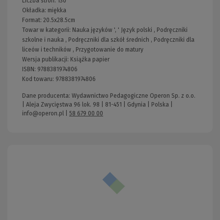
Liczba stron:
130
Okładka:
miękka
Format:
20.5x28.5cm
Towar w kategorii:
Nauka języków
', '
Język polski
,
Podręczniki
szkolne i nauka
,
Podręczniki dla szkół średnich
,
Podręczniki dla
liceów i techników
,
Przygotowanie do matury
Wersja publikacji:
Książka papier
ISBN:
9788381974806
Kod towaru:
9788381974806
Dane producenta: Wydawnictwo Pedagogiczne Operon Sp. z o.o.
| Aleja Zwycięstwa 96 lok. 98 | 81-451 | Gdynia | Polska |
info@operon.pl
|
58 679 00 00