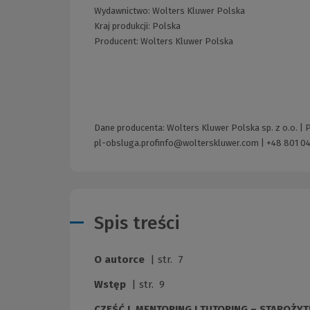
Wydawnictwo:
Wolters Kluwer Polska
Kraj produkcji: Polska
Producent:
Wolters Kluwer Polska
Dane producenta: Wolters Kluwer Polska sp. z o.o. |
pl-obsluga.profinfo@wolterskluwer.com
|
+48 801 04
Spis treści
O autorce
| str. 7
Wstęp
| str. 9
CZĘŚĆ I. MENTORING I TUTORING – STAROŻYT