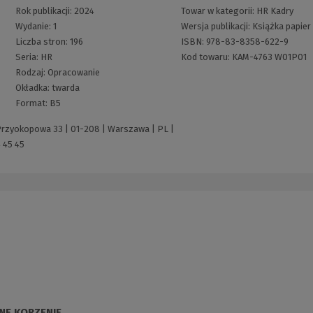
Rok publikacji:
2024
Towar w kategorii:
HR Kadry
Wydanie:
1
Wersja publikacji:
Książka papier
Liczba stron:
196
ISBN:
978-83-8358-622-9
Seria:
HR
Kod towaru:
KAM-4763 W01P01
Rodzaj:
Opracowanie
Okładka:
twarda
Format:
B5
 Przyokopowa 33 | 01-208 | Warszawa | PL |
 45 45
NE KORZENIE,