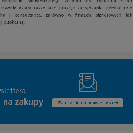
, członkiem Ministerialnego Zespołu ds. Ewaluacji Szkół
Aktywnie działa także jako praktyk zarządzania, pełniąc rolę
cha i konsultanta, zarówno w firmach biznesowych, jak
ji publicznej.
slettera
(Nowe
ł na zakupy
okno)
Zapisz się do newslettera