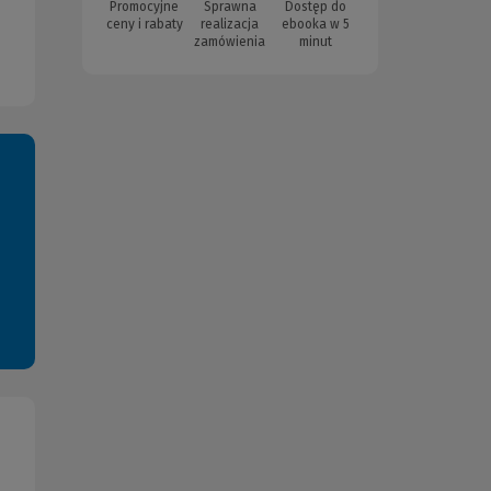
Promocyjne
Sprawna
Dostęp do
ceny i rabaty
realizacja
ebooka w 5
zamówienia
minut