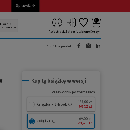
0
ukiwanie
ansowane
Rejestracja
Zaloguj
Ulubione
Koszyk
(Nowe okno)
(Link do innej strony)
(Link do innej strony)
Poleć ten produkt:
w
Kup tę książkę w wersji
Przewodnik po formatach
128,00 zł
Książka + E-book
68,52 zł
69,00 zł
Książka
41,40 zł