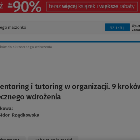
Wysz
Szukaj
zaaw
kroków do skutecznego wdrożenia
entoring i tutoring w organizacji. 9 krokó
ecznego wdrożenia
ukowa:
Sidor-Rządkowska