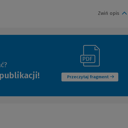
Zwiń opis
(Link
ać?
(Nowe
do
publikacji!
okno)
innej
Przeczytaj fragment
strony)