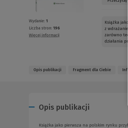
Przeczytaj
Wydanie:
1
Książka jak
Liczba stron:
196
z wdrażani
zarówno te
Więcej informacji
działania p
Opis publikacji
Fragment dla Ciebie
In
Opis publikacji
Książka jako pierwsza na polskim rynku pr