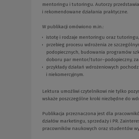
mentoringu i tutoringu. Autorzy przedstawi
i rekomendowane działania praktyczne.
W publikacji omówiono m.in.:
istotę i rodzaje mentoringu oraz tutoringu
przebieg procesu wdrożenia ze szczególn
podopiecznych, budowania programów szk
doboru par mentor/tutor–podopieczny, zasa
przykłady działań wdrożeniowych pochodzą
i niekomercyjnym.
Lektura umożliwi czytelnikowi nie tylko poz
wskaże poszczególne kroki niezbędne do wd
Publikacja przeznaczona jest dla pracownik
działów marketingu, sprzedaży i PR. Zainter
pracowników naukowych oraz studentów wydzi