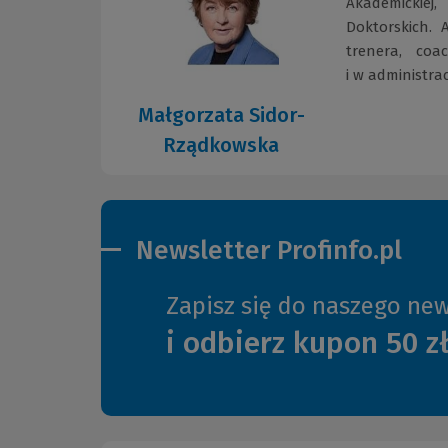
Akademickiej
Doktorskich. 
trenera, coa
i w administrac
Małgorzata Sidor-
Rządkowska
Newsletter Profinfo.pl
Zapisz się do naszego new
i odbierz kupon 50 z