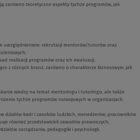
ają zarówno teoretyczne aspekty tychże programów, jak
,
ym uwzględnieniem: rekrutacji mentorów/tutorów oraz
oleniowych,
d realizacji programów oraz ich ewaluacji,
ce z różnych branż, zarówno o charakterze biznesowym, jak
yskanie wiedzy na temat mentoringu i tutoringu, ale także
rożenia tychże programów rozwojowych w organizacjach.
ów działów kadr i zasobów ludzkich, menedżerów, pracowników
esuje również przedstawicieli zawodów prawniczych,
ałów zarządzania, pedagogiki i psychologii.