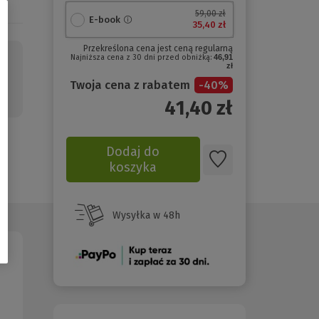
59,00 zł
E-book
35,40 zł
Przekreślona cena jest ceną regularną
Najniższa cena z 30 dni przed obniżką:
46,91
zł
Twoja cena z rabatem
-
40
%
41,40
zł
Dodaj do
koszyka
Wysyłka w 48h
(Nowe
okno)