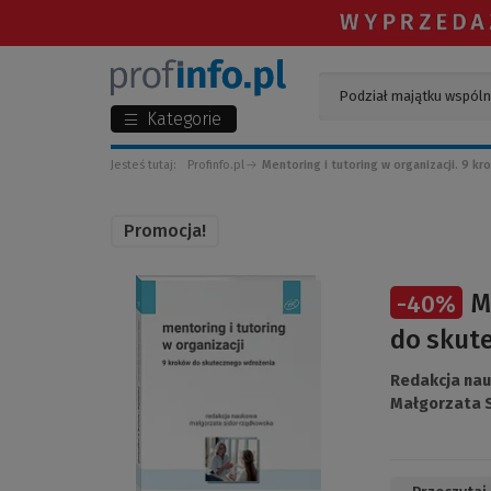
Kategorie
Jesteś tutaj:
Profinfo.pl
Mentoring i tutoring w organizacji. 9 
Promocja!
(Link
M
-
40
%
do
innej
do skut
strony)
Redakcja na
Małgorzata 