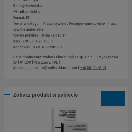
Rodzaj:
Metodyka
Okładka:
miękka
Format:
B5
Towar w kategorii:
Prawo cywilne
,
Postępowanie cywilne
,
Prawo
cywilne materialne
Wersja publikacji:
Książka papier
ISBN:
978-83-8328-458-3
Kod towaru:
KAM-4681 W01Z01
Dane producenta: Wolters Kluwer Polska sp. z o.o. | Przyokopowa
33 | 01-208 | Warszawa | PL |
pl-obsluga.profinfo@wolterskluwer.com
|
+48 801 04 45 45
Zobacz produkt w pakiecie