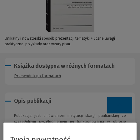
Unikalny i nowatorski sposób prezentacji tematyki + liczne uwagi
praktyczne, przykłady oraz wzory pism.
Książka dostępna w różnych formatach
Przewodnik po formatach
Opis publikacji
Publikacja jest omówieniem instytucji skargi pauliańskiej ze
szczególnym uwzględnieniem jej funkcjonowania w obrocie
prawnym. W tym aspekcie wychodzi ona poza tradycyjne ramy
postępowania cywilnego między indywidualnymi podmiotami,
Twoja prywatność
uwzględniając dodatkowo pozostałe obszary jej praktycznego