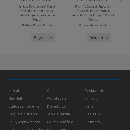
pełnomocnika...
Piotr Hofmański, Radosław
Dariusz Kwiatkowski, Maciej
Olszewski, Dariusz Świecki,
Woźniak, Natalia Frygier,
Anna Błachnio-Parzych, Michał
Patryk Filipiak, Piotr Turski,
Błońs...
Rafał...
Wolters Kluwer Polska
Wolters Kluwer Polska
Więcej
Więcej
Kontakt
O nas
Wydawnictwa
Newsletter
Współpraca
Autorzy
Status zamówienia
Dla autorów
(Nowe
(Link
Serie
okno)
do
Regulamin sklepu
Twoje sugestie
Hasła LEX
innej
strony)
Polityka prywatności
(Nowe
(Link
Co nas wyróżnia
Segmenty
okno)
do