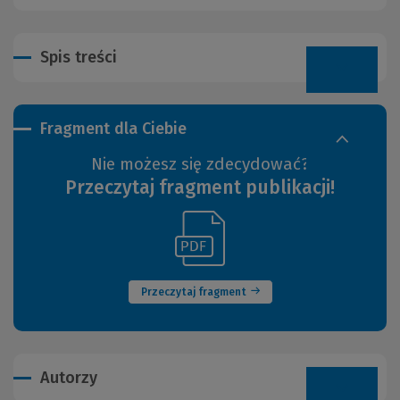
Spis treści
Fragment dla Ciebie
Nie możesz się zdecydować?
Przeczytaj fragment publikacji!
(Link
(Nowe
do
okno)
innej
strony)
Przeczytaj fragment
Autorzy