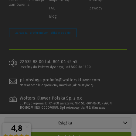
Zwrot lub reklamacja
Mapa strony
Rodzaje
innej
zamówienia
strony)
FAQ
Zawody
Blog
Zarządzaj preferencjami plików cookie
22 535 88 00 lub 801 04 45 45
Jesteśmy do Państwa dyspozycji od 8:00 do 16:00
pl-obsluga.profinfo@wolterskluwer.com
Na wiadomość odpowiemy możliwe jak najszybciej.
Wolters Kluwer Polska Sp. z o.o.
ul. Przyokopowa 33, 01-208 Warszawa; NIP: 583-001-89-31, REGON:
190610277, KRS: 0000709879, Sąd rejonowy dla M.S. Warszawy
Książka