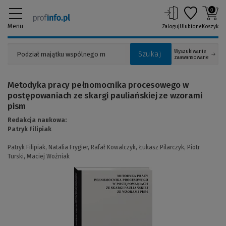
0
Menu
Zaloguj
Ulubione
Koszyk
Wyszukiwanie
Szukaj
zaawansowane
Metodyka pracy pełnomocnika procesowego w
postępowaniach ze skargi pauliańskiej ze wzorami
pism
Redakcja naukowa:
Patryk Filipiak
Patryk Filipiak,
Natalia Frygier,
Rafał Kowalczyk,
Łukasz Pilarczyk,
Piotr
Turski,
Maciej Woźniak
(Link
do
innej
strony)