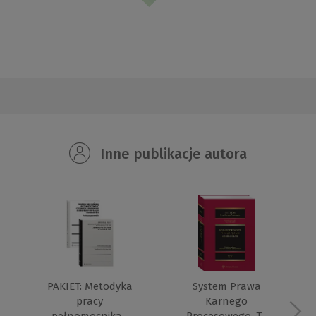
Inne publikacje autora
L
System Prawa
PAKIET: Metodyka
Karnego
pracy
Procesowego. T...