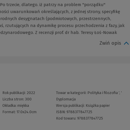
o trzecie, dlatego. iż patrzy na problem "porządku"
ci uwarunkowań określających, z jednej strony, specyfikę
orodnych desygnatach (podmiotowych, przestrzennych,
aś, rzutujących na dynamikę procesu przechodzenia z fazy, jak
zynarodowego. Z recenzji prof. dr hab. Teresy Łoś-Nowak
Zwiń opis
Rok publikacji:
2022
Towar w kategorii:
Polityka i filozofia
', '
Liczba stron:
300
Dyplomacja
Okładka:
miękka
Wersja publikacji:
Książka papier
Format:
17.0x24.0cm
ISBN:
9788377847725
Kod towaru:
9788377847725