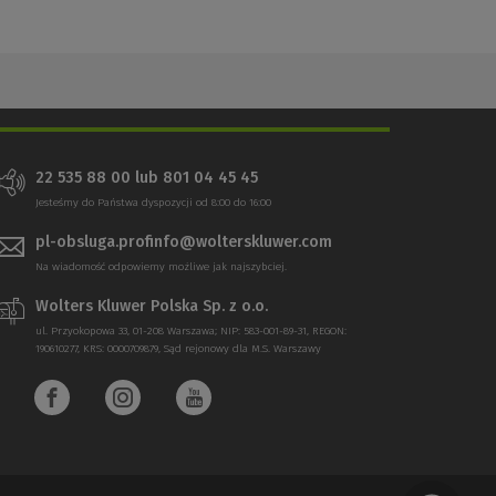
22 535 88 00 lub 801 04 45 45
Jesteśmy do Państwa dyspozycji od 8:00 do 16:00
pl-obsluga.profinfo@wolterskluwer.com
Na wiadomość odpowiemy możliwe jak najszybciej.
Wolters Kluwer Polska Sp. z o.o.
ul. Przyokopowa 33, 01-208 Warszawa; NIP: 583-001-89-31, REGON:
190610277, KRS: 0000709879, Sąd rejonowy dla M.S. Warszawy