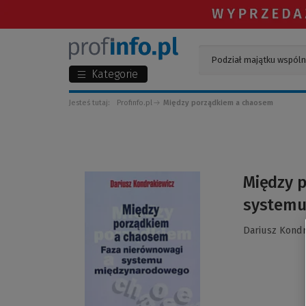
Kategorie
Jesteś tutaj:
Profinfo.pl
Między porządkiem a chaosem
(Link
Między 
do
systemu
innej
strony)
Dariusz Kondr