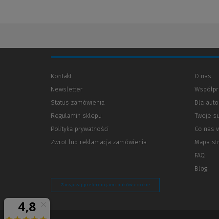
Kontakt
O nas
Newsletter
Współpr
Status zamówienia
Dla aut
Regulamin sklepu
Twoje s
Polityka prywatności
(Nowe
(Link
Co nas 
okno)
do
Zwrot lub reklamacja zamówienia
Mapa st
innej
strony)
FAQ
Blog
Zarządzaj preferencjami plików cookie