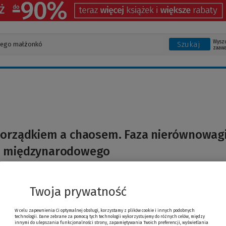
Wysz
Szukaj
zaaw
porządkiem a chaosem. Faza nierównowag
 międzynarodowego
akiewicz
Twoja prywatność
W celu zapewnienia Ci optymalnej obsługi, korzystamy z plików cookie i innych podobnych
technologii. Dane zebrane za pomocą tych technologii wykorzystujemy do różnych celów, między
innymi do ulepszania funkcjonalności strony, zapamiętywania Twoich preferencji, wyświetlania