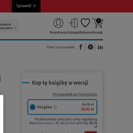
0
ukiwanie
ansowane
Rejestracja
Zaloguj
Ulubione
Koszyk
(Nowe okno)
(Link do innej strony)
(Link do innej strony)
Poleć ten produkt:
i
Kup tę książkę w wersji
Przewodnik po formatach
35,70 zł
Książka
33,92 zł
Przekreślona cena jest ceną regularną
Najniższa cena z 30 dni przed obniżką:
35,70
zł