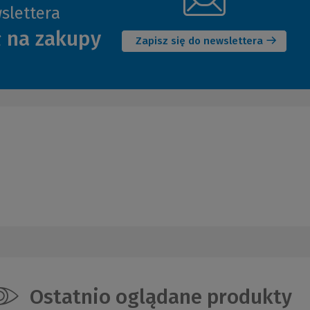
slettera
(Nowe
ł na zakupy
okno)
Zapisz się do newslettera
Ostatnio oglądane produkty