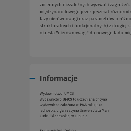
zmiennych niezależnych wyzwań i zagrożeń. P
międzynarodowego przez pryzmat różnorodnoś
fazy nierównowagi oraz parametrów o różn
strukturalnych i funkcjonalnych) z drugiej z
określa "nierównowagi" do nowego ładu międ
Informacje
Wydawnictwo:
UMCS
Wydawnictwo
UMCS
to uczelniana oficyna
wydawnicza założona w 1946 roku jako
jednostka organizacyjna Uniwersytetu Marii
Curie-Skłodowskiej w Lublinie.
Kraj produkcji: Polska