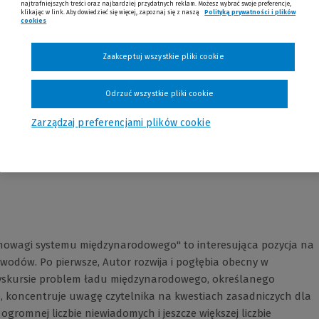
najtrafniejszych treści oraz najbardziej przydatnych reklam. Możesz wybrać swoje preferencje,
klikając w link. Aby dowiedzieć się więcej, zapoznaj się z naszą
Polityką prywatności i plików
cookies
Zaakceptuj wszystkie pliki cookie
Odrzuć wszystkie pliki cookie
Opinie
Zarządzaj preferencjami plików cookie
nowagi systemu międzynarodowego" to interesująca pozycja na
odów. Po pierwsze, Autor rozwija i pogłębia obecny w
dyskursie problem ładu międzynarodowego, określanego
e, koncentruje uwagę czytelnika na kwestiach zasadniczych dla
romnej liczbie niewiadomych i jeszcze większej liczbie