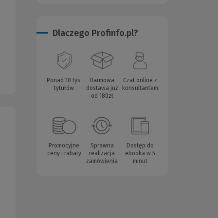
Dlaczego Profinfo.pl?
Ponad 10 tys.
Darmowa
Czat online z
tytułów
dostawa już
konsultantem
od 180zł
Promocyjne
Sprawna
Dostęp do
ceny i rabaty
realizacja
ebooka w 5
zamówienia
minut