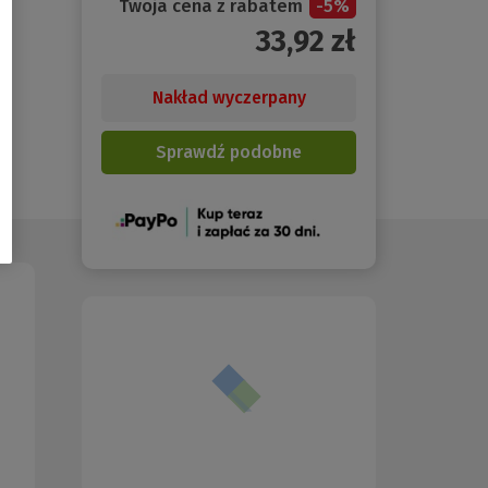
Twoja cena z rabatem
-
5
%
33,92
zł
Nakład wyczerpany
Sprawdź podobne
(Nowe
okno)