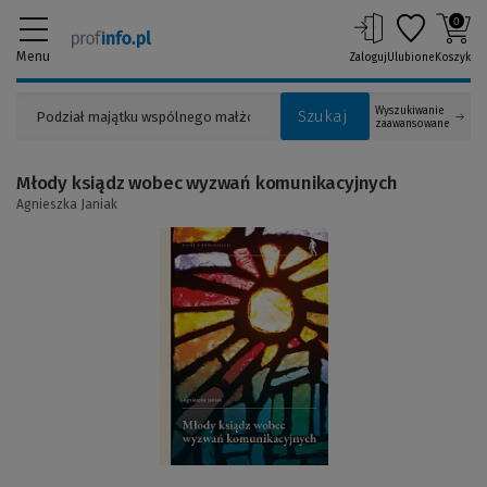
0
Menu
Zaloguj
Ulubione
Koszyk
Wyszukiwanie
Szukaj
zaawansowane
Młody ksiądz wobec wyzwań komunikacyjnych
Agnieszka Janiak
(Link
do
innej
strony)