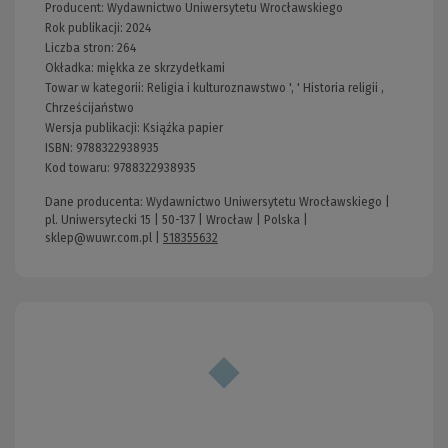
Producent:
Wydawnictwo Uniwersytetu Wrocławskiego
Rok publikacji:
2024
Liczba stron:
264
Okładka:
miękka ze skrzydełkami
Towar w kategorii:
Religia i kulturoznawstwo
', '
Historia religii
,
Chrześcijaństwo
Wersja publikacji:
Książka papier
ISBN:
9788322938935
Kod towaru:
9788322938935
Dane producenta: Wydawnictwo Uniwersytetu Wrocławskiego |
pl. Uniwersytecki 15 | 50-137 | Wrocław | Polska |
sklep@wuwr.com.pl
|
518355632