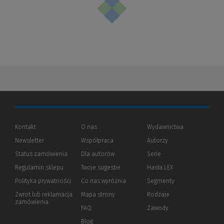
Kontakt
O nas
Wydawnictwa
Newsletter
Współpraca
Autorzy
Status zamówienia
Dla autorów
(Nowe
(Link
Serie
okno)
do
Regulamin sklepu
Twoje sugestie
Hasła LEX
innej
strony)
Polityka prywatności
(Nowe
(Link
Co nas wyróżnia
Segmenty
okno)
do
Zwrot lub reklamacja
Mapa strony
Rodzaje
innej
zamówienia
strony)
FAQ
Zawody
Blog