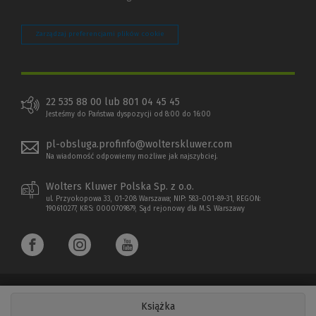
Zarządzaj preferencjami plików cookie
22 535 88 00 lub 801 04 45 45
Jesteśmy do Państwa dyspozycji od 8:00 do 16:00
pl-obsluga.profinfo@wolterskluwer.com
Na wiadomość odpowiemy możliwe jak najszybciej.
Wolters Kluwer Polska Sp. z o.o.
ul. Przyokopowa 33, 01-208 Warszawa; NIP: 583-001-89-31, REGON:
190610277, KRS: 0000709879, Sąd rejonowy dla M.S. Warszawy
Książka