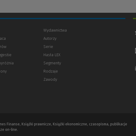
Wydawnictwa
aca
Autorzy
orów
(Nowe
(Link
Serie
okno)
do
ugestie
Hasła LEX
innej
strony)
wyróżnia
Segmenty
rony
Rodzaje
Zawody
iznes Finanse, Książki prawnicze, Książki ekonomiczne, czasopisma, publikacje
ze on-line.