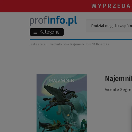
Kategorie
Jesteś tutaj:
Profinfo.pl
Najemnik Tom 11 Ucieczka
(Link
Najemni
do
innej
Vicente Segre
strony)