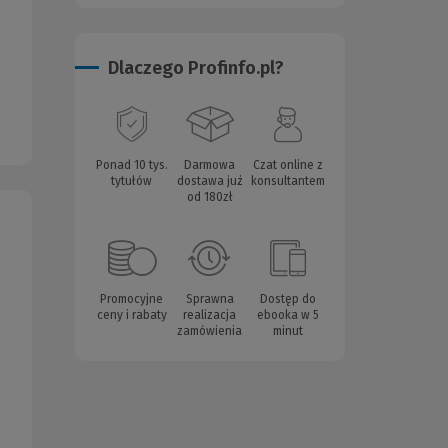
Dlaczego Profinfo.pl?
Ponad 10 tys.
Darmowa
Czat online z
tytułów
dostawa już
konsultantem
od 180zł
Promocyjne
Sprawna
Dostęp do
ceny i rabaty
realizacja
ebooka w 5
zamówienia
minut