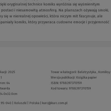
ięki oryginalnej technice komiks wyróżnia się wyśmienitym
 postaci i niesamowitą atmosferą. Na planszach ożywają smoki,
 się w nierealnej opowieści, która niczym mit fascynuje, ale
 wspaniały komiks, który przywraca cudowne emocje i przyjemność
kacji:
2025
Towar w kategorii:
Beletrystyka
,
Komiksy
:
1
Wersja publikacji:
Książka papier
tron:
64
ISBN:
9788397370159
twarda
Kod towaru:
9788397370159
24.0x32.0cm
 95-040 | Koluszki | Polska |
kurc@kurc.com.pl