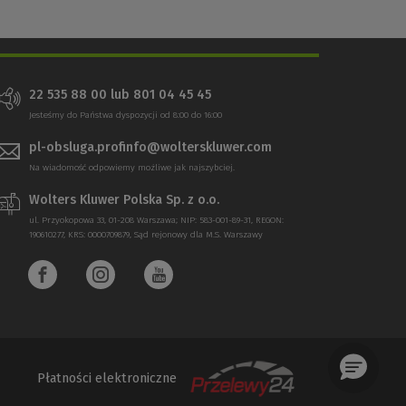
22 535 88 00 lub 801 04 45 45
Jesteśmy do Państwa dyspozycji od 8:00 do 16:00
pl-obsluga.profinfo@wolterskluwer.com
Na wiadomość odpowiemy możliwe jak najszybciej.
Wolters Kluwer Polska Sp. z o.o.
ul. Przyokopowa 33, 01-208 Warszawa; NIP: 583-001-89-31, REGON:
190610277, KRS: 0000709879, Sąd rejonowy dla M.S. Warszawy
Płatności elektroniczne
(Nowe
(Link