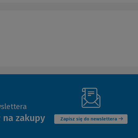
slettera
(Nowe
ł na zakupy
okno)
Zapisz się do newslettera