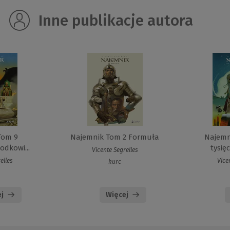
Inne publikacje autora
Tom 9
Najemnik Tom 2 Formuła
Najemn
odkowi...
tysięc
Vicente Segrelles
elles
Vice
kurc
j
Więcej