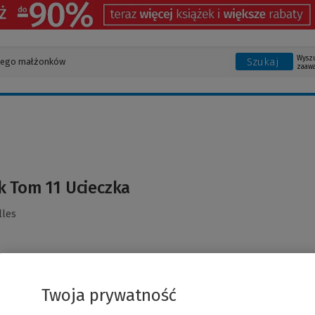
Wysz
Szukaj
zaaw
k Tom 11 Ucieczka
lles
Twoja prywatność