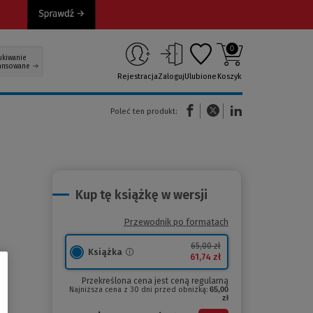
0
ukiwanie
ansowane
Rejestracja
Zaloguj
Ulubione
Koszyk
(Nowe okno)
(Link do innej strony)
(Link do innej strony)
Poleć ten produkt:
Kup tę książkę w wersji
Przewodnik po formatach
65,00 zł
Książka
61,74 zł
Przekreślona cena jest ceną regularną
Najniższa cena z 30 dni przed obniżką:
65,00
zł