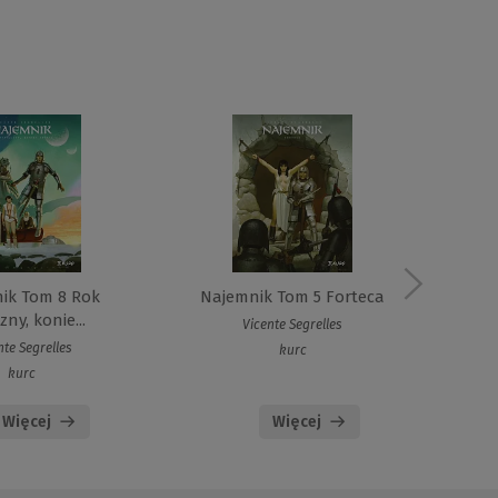
ik Tom 8 Rok
Najemnik Tom 5 Forteca
N
zny, konie...
Vicente Segrelles
nte Segrelles
kurc
kurc
Więcej
Więcej