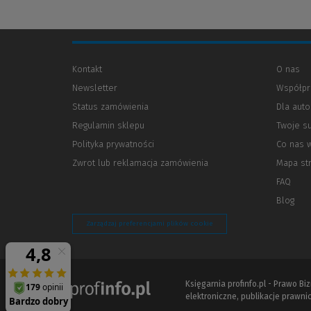
Kontakt
O nas
Newsletter
Współpr
Status zamówienia
Dla aut
Regulamin sklepu
Twoje s
Polityka prywatności
(Nowe
(Link
Co nas 
okno)
do
Zwrot lub reklamacja zamówienia
Mapa st
innej
strony)
FAQ
Blog
Zarządzaj preferencjami plików cookie
Księgarnia profinfo.pl - Prawo B
elektroniczne, publikacje prawnic