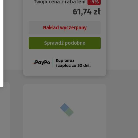
Twoja cena z rabatem
-
5
%
61,74
zł
Nakład wyczerpany
Sprawdź podobne
(Nowe
okno)