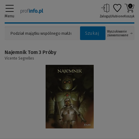
0
Menu
Zaloguj
Ulubione
Koszyk
Wyszukiwanie
Szukaj
zaawansowane
Najemnik Tom 3 Próby
Vicente Segrelles
(Link
do
innej
strony)