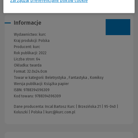
Zarządzaj preferencjami plików cookie
Informacje
Wydawnictwo:
kurc
Kraj produkcji: Polska
Producent:
kurc
Rok publikacji:
2022
Liczba stron:
64
Okładka:
twarda
Format:
32.0x24.0cm
Towar w kategorii:
Beletrystyka
,
Fantastyka
,
Komiksy
Wersja publikacji:
Książka papier
ISBN:
9788394596309
Kod towaru:
9788394596309
Dane producenta: Incal Bartosz Kurc | Brzezińska 21 | 95-040 |
Koluszki | Polska |
kurc@kurc.com.pl