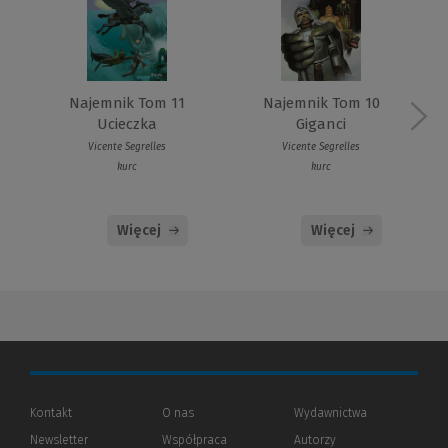
Najemnik Tom 11
Najemnik Tom 10
Ucieczka
Giganci
Vicente Segrelles
Vicente Segrelles
kurc
kurc
Więcej
Więcej
Kontakt
O nas
Wydawnictwa
Newsletter
Współpraca
Autorzy