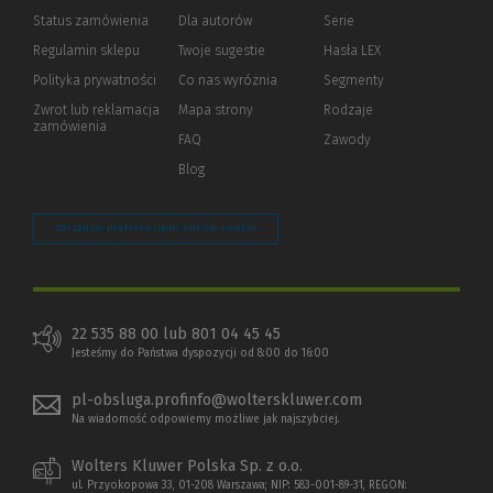
Status zamówienia
Dla autorów
(Nowe
(Link
Serie
okno)
do
Regulamin sklepu
Twoje sugestie
Hasła LEX
innej
strony)
Polityka prywatności
(Nowe
(Link
Co nas wyróżnia
Segmenty
okno)
do
Zwrot lub reklamacja
Mapa strony
Rodzaje
innej
zamówienia
strony)
FAQ
Zawody
Blog
Zarządzaj preferencjami plików cookie
22 535 88 00 lub 801 04 45 45
Jesteśmy do Państwa dyspozycji od 8:00 do 16:00
pl-obsluga.profinfo@wolterskluwer.com
Na wiadomość odpowiemy możliwe jak najszybciej.
Wolters Kluwer Polska Sp. z o.o.
ul. Przyokopowa 33, 01-208 Warszawa; NIP: 583-001-89-31, REGON: