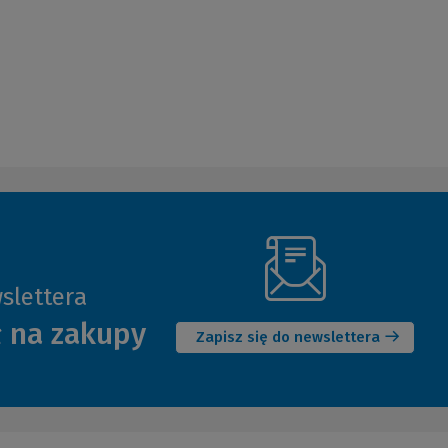
slettera
(Nowe
ł na zakupy
okno)
Zapisz się do newslettera