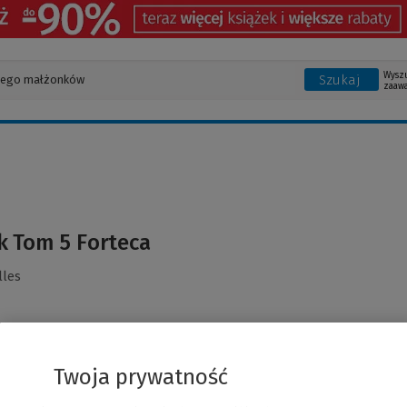
Wysz
Szukaj
zaaw
k Tom 5 Forteca
lles
Twoja prywatność