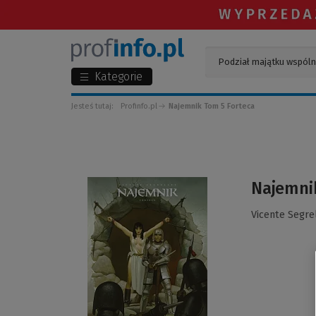
Kategorie
Jesteś tutaj:
Profinfo.pl
Najemnik Tom 5 Forteca
(Link
Najemni
do
innej
Vicente Segre
strony)