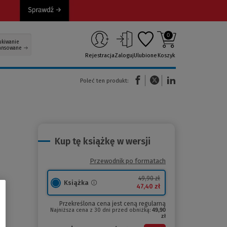
0
ukiwanie
ansowane
Rejestracja
Zaloguj
Ulubione
Koszyk
(Nowe okno)
(Link do innej strony)
(Link do innej strony)
Poleć ten produkt:
Kup tę książkę w wersji
Przewodnik po formatach
49,90 zł
Książka
47,40 zł
Przekreślona cena jest ceną regularną
Najniższa cena z 30 dni przed obniżką:
49,90
zł