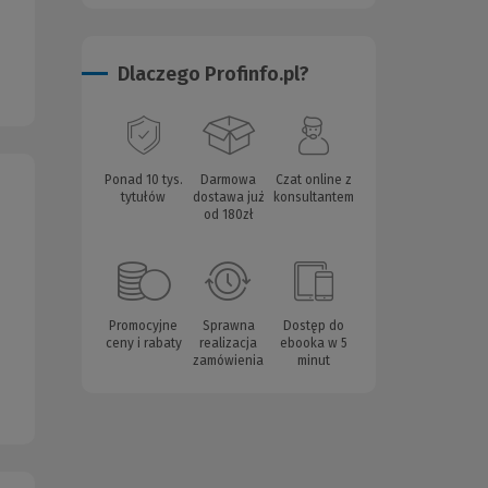
Dlaczego Profinfo.pl?
Ponad 10 tys.
Darmowa
Czat online z
tytułów
dostawa już
konsultantem
od 180zł
Promocyjne
Sprawna
Dostęp do
ceny i rabaty
realizacja
ebooka w 5
zamówienia
minut