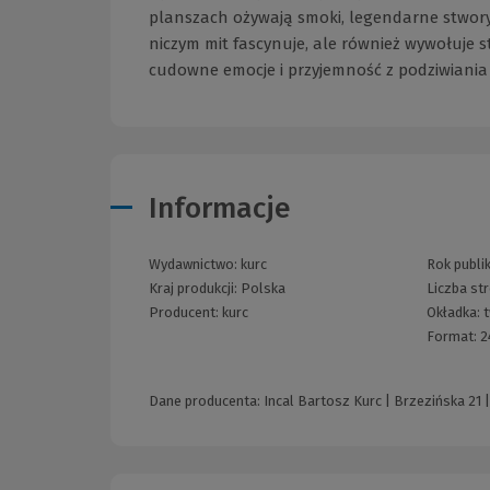
planszach ożywają smoki, legendarne stwory i
niczym mit fascynuje, ale również wywołuje st
cudowne emocje i przyjemność z podziwiania 
Informacje
Wydawnictwo:
kurc
Rok publik
Kraj produkcji: Polska
Liczba st
Producent:
kurc
Okładka:
Format:
2
Dane producenta: Incal Bartosz Kurc | Brzezińska 21 |