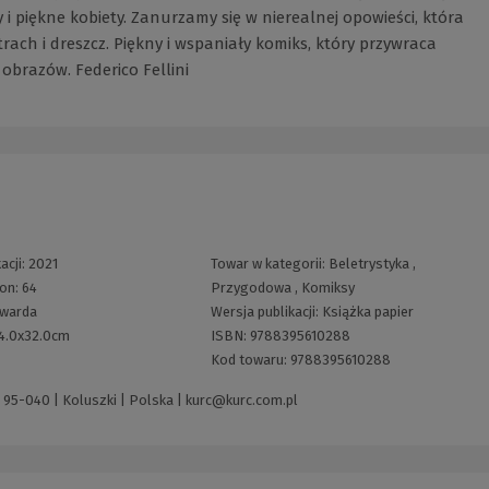
 piękne kobiety. Zanurzamy się w nierealnej opowieści, która
rach i dreszcz. Piękny i wspaniały komiks, który przywraca
obrazów. Federico Fellini
acji:
2021
Towar w kategorii:
Beletrystyka
,
ron:
64
Przygodowa
,
Komiksy
twarda
Wersja publikacji:
Książka papier
4.0x32.0cm
ISBN:
9788395610288
Kod towaru:
9788395610288
 95-040 | Koluszki | Polska |
kurc@kurc.com.pl