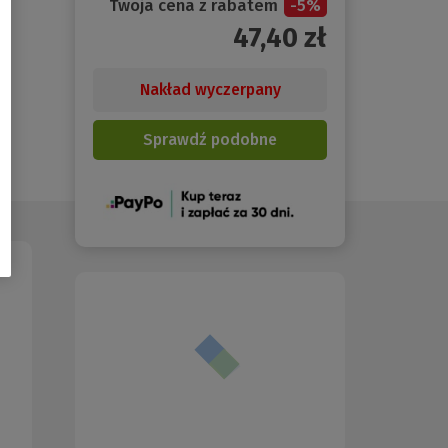
Twoja cena z rabatem
-
5
%
47,40
zł
Nakład wyczerpany
Sprawdź podobne
(Nowe
okno)