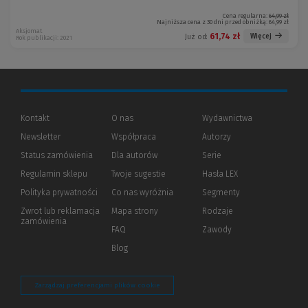
Cena regularna:
64,99 zł
Najniższa cena z 30 dni przed obniżką:
64,99 zł
Aksjomat
61,74 zł
Więcej
Już od:
Rok publikacji: 2021
Kontakt
O nas
Wydawnictwa
Newsletter
Współpraca
Autorzy
Status zamówienia
Dla autorów
(Nowe
(Link
Serie
okno)
do
Regulamin sklepu
Twoje sugestie
Hasła LEX
innej
strony)
Polityka prywatności
(Nowe
(Link
Co nas wyróżnia
Segmenty
okno)
do
Zwrot lub reklamacja
Mapa strony
Rodzaje
innej
zamówienia
strony)
FAQ
Zawody
Blog
Zarządzaj preferencjami plików cookie