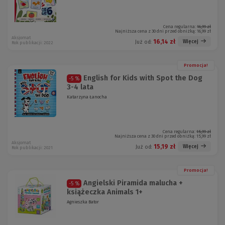
Cena regularna:
16,99 zł
Najniższa cena z 30 dni przed obniżką:
16,99 zł
Aksjomat
16,14 zł
Więcej
Już od:
Rok publikacji: 2022
Promocja!
English for Kids with Spot the Dog
-5 %
3-4 lata
Katarzyna Łanocha
Cena regularna:
15,99 zł
Najniższa cena z 30 dni przed obniżką:
15,99 zł
Aksjomat
15,19 zł
Więcej
Już od:
Rok publikacji: 2021
Promocja!
Angielski Piramida malucha +
-5 %
książeczka Animals 1+
Agnieszka Bator