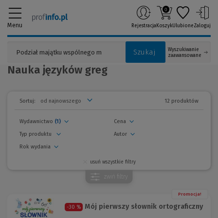
0
Menu
Rejestracja
Koszyk
Ulubione
Zaloguj
Wyszukiwanie
Szukaj
zaawansowane
Nauka języków greg
12 produktów
Sortuj:
Wydawnictwo
(1)
Cena
Typ produktu
Autor
Rok wydania
usuń wszystkie filtry
zwiń
filtry
Promocja!
Mój pierwszy słownik ortograficzny
-30 %