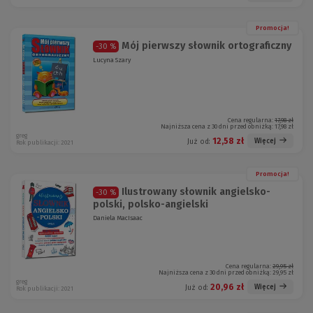
Promocja!
Mój pierwszy słownik ortograficzny
-30 %
Lucyna Szary
Cena regularna:
17,98 zł
Najniższa cena z 30 dni przed obniżką:
17,98 zł
greg
12,58 zł
Więcej
Już od:
Rok publikacji: 2021
Promocja!
Ilustrowany słownik angielsko-
-30 %
polski, polsko-angielski
Daniela MacIsaac
Cena regularna:
29,95 zł
Najniższa cena z 30 dni przed obniżką:
29,95 zł
greg
20,96 zł
Więcej
Już od:
Rok publikacji: 2021