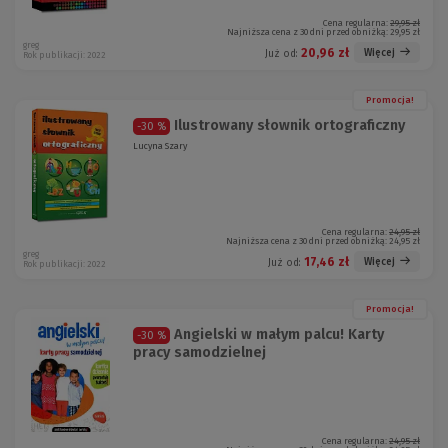
Cena regularna:
29,95 zł
Najniższa cena z 30 dni przed obniżką:
29,95 zł
greg
20,96 zł
Więcej
Już od:
Rok publikacji: 2022
Promocja!
Ilustrowany słownik ortograficzny
-30 %
Lucyna Szary
Cena regularna:
24,95 zł
Najniższa cena z 30 dni przed obniżką:
24,95 zł
greg
17,46 zł
Więcej
Już od:
Rok publikacji: 2022
Promocja!
Angielski w małym palcu! Karty
-30 %
pracy samodzielnej
Cena regularna:
24,95 zł