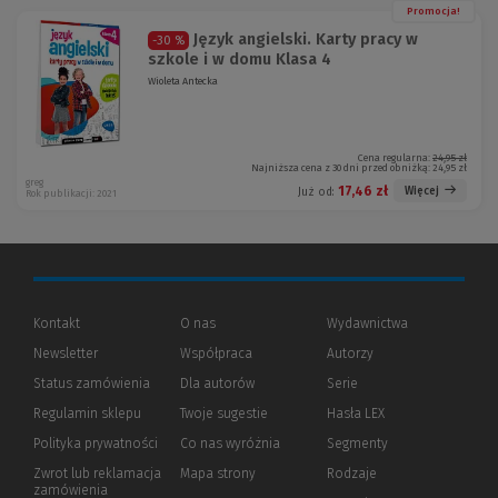
Promocja!
Język angielski. Karty pracy w
-30 %
szkole i w domu Klasa 4
Wioleta Antecka
Cena regularna:
24,95 zł
Najniższa cena z 30 dni przed obniżką:
24,95 zł
greg
17,46 zł
Więcej
Już od:
Rok publikacji: 2021
Kontakt
O nas
Wydawnictwa
Newsletter
Współpraca
Autorzy
Status zamówienia
Dla autorów
(Nowe
(Link
Serie
okno)
do
Regulamin sklepu
Twoje sugestie
Hasła LEX
innej
strony)
Polityka prywatności
(Nowe
(Link
Co nas wyróżnia
Segmenty
okno)
do
Zwrot lub reklamacja
Mapa strony
Rodzaje
innej
zamówienia
strony)