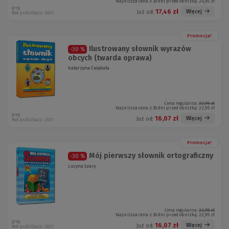
Najniższa cena z 30 dni przed obniżką:
24,95 zł
greg
17,46 zł
Więcej
Już od:
Rok publikacji: 2021
Promocja!
Ilustrowany słownik wyrazów
-30 %
obcych (twarda oprawa)
Katarzyna Ćwiękała
Cena regularna:
22,95 zł
Najniższa cena z 30 dni przed obniżką:
22,95 zł
greg
16,07 zł
Więcej
Już od:
Rok publikacji: 2021
Promocja!
Mój pierwszy słownik ortograficzny
-30 %
Lucyna Szary
Cena regularna:
22,95 zł
Najniższa cena z 30 dni przed obniżką:
22,95 zł
greg
16,07 zł
Więcej
Już od:
Rok publikacji: 2021