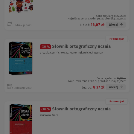
Cena regularna:
22,95 zł
Najniższa cena z 30 dni przed obniżką:
22,95 zł
greg
16,07 zł
Więcej
Już od:
Rok publikacji: 2022
Promocja!
Słownik ortograficzny ucznia
-30 %
Urszula Czernichowska, Marek Pul, Wojciech Rzehak
Cena regularna:
11,95 zł
Najniższa cena z 30 dni przed obniżką:
11,95 zł
greg
8,37 zł
Więcej
Już od:
Rok publikacji: 2022
Promocja!
Słownik ortograficzny ucznia
-30 %
zbiorowa Praca