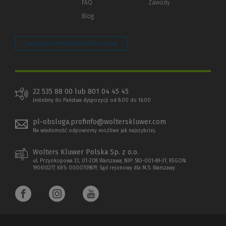
FAQ
Zawody
Blog
Zarządzaj preferencjami plików cookie
22 535 88 00 lub 801 04 45 45
Jesteśmy do Państwa dyspozycji od 8:00 do 16:00
pl-obsluga.profinfo@wolterskluwer.com
Na wiadomość odpowiemy możliwe jak najszybciej.
Wolters Kluwer Polska Sp. z o.o.
ul. Przyokopowa 33, 01-208 Warszawa; NIP: 583-001-89-31, REGON:
190610277, KRS: 0000709879, Sąd rejonowy dla M.S. Warszawy