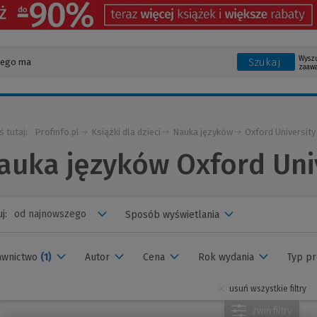
Wysz
Szukaj
zaaw
ś tutaj:
Profinfo.pl
Książki dla dzieci
Nauka języków
Oxford University
auka języków Oxford Uni
j:
Sposób wyświetlania
awnictwo
(1)
Autor
Cena
Rok wydania
Typ p
usuń wszystkie filtry
zwiń
filtry