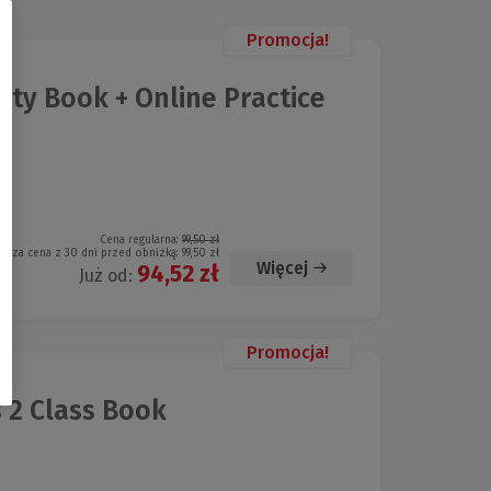
Promocja!
vity Book + Online Practice
Cena regularna:
99,50 zł
iższa cena z 30 dni przed obniżką:
99,50 zł
Więcej
94,52 zł
Już od:
Promocja!
 2 Class Book