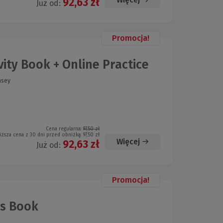
92,63 zł
Już od:
Promocja!
vity Book + Online Practice
asey
Cena regularna:
97,50 zł
iższa cena z 30 dni przed obniżką:
97,50 zł
Więcej
92,63 zł
Już od:
Promocja!
ss Book