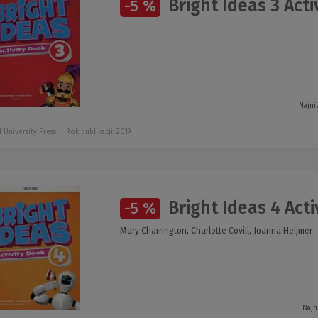
Bright Ideas 3 Acti
-5 %
Najni
 University Press
Rok publikacji: 2019
Bright Ideas 4 Acti
-5 %
Mary Charrington, Charlotte Covill, Joanna Heijmer
Najn