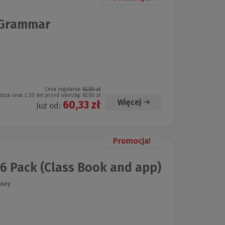
 Grammar
Cena regularna:
63,50 zł
ższa cena z 30 dni przed obniżką:
63,50 zł
Więcej
60,33 zł
Już od:
Promocja!
 6 Pack (Class Book and app)
asey