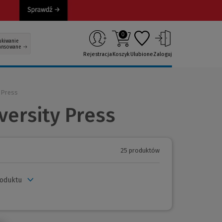
0
ukiwanie
ansowane
Rejestracja
Koszyk
Ulubione
Zaloguj
 Press
versity Press
25 produktów
roduktu