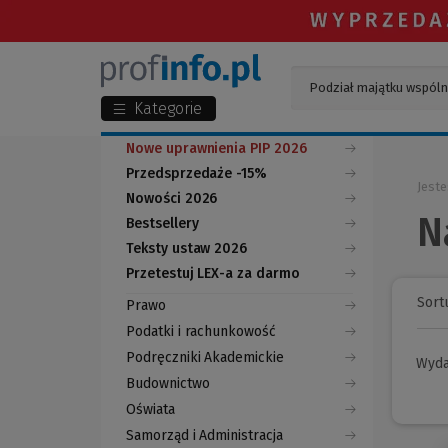
Kategorie
Nowe uprawnienia PIP 2026
Przedsprzedaże -15%
Jeste
Nowości 2026
N
Bestsellery
Teksty ustaw 2026
Przetestuj LEX-a za darmo
(Nowe
(Link
okno)
do
Sortu
Prawo
innej
strony)
Podatki i rachunkowość
Podręczniki Akademickie
Wyd
Budownictwo
Oświata
Samorząd i Administracja