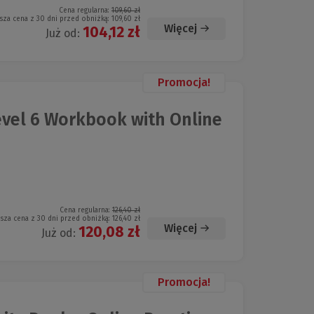
Cena regularna:
109,60 zł
sza cena z 30 dni przed obniżką:
109,60 zł
Więcej
104,12 zł
Już od:
Promocja!
evel 6 Workbook with Online
Cena regularna:
126,40 zł
ższa cena z 30 dni przed obniżką:
126,40 zł
Więcej
120,08 zł
Już od:
Promocja!