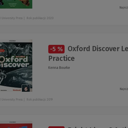
Najniż
 University Press
Rok publikacji: 2020
Oxford Discover L
-5 %
Practice
Kenna Bourke
Najni
 University Press
Rok publikacji: 2019