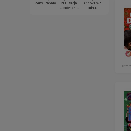
ceny i rabaty
realizacja
ebooka w 5
zamówienia
minut
Oxford