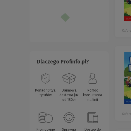
Oxford
Dlaczego Profinfo.pl?
Ponad 10 tys.
Darmowa
Pomoc
tytułów
dostawa już
konsultanta
od 180zł
na linii
Oxford
Promocyjne
Sprawna
Dostęp do