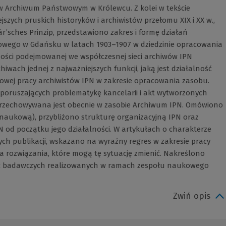
 Archiwum Państwowym w Królewcu. Z kolei w tekście
szych pruskich historyków i archiwistów przełomu XIX i XX w.,
Bär’sches Prinzip, przedstawiono zakres i formę działań
wego w Gdańsku w latach 1903–1907 w dziedzinie opracowania
ności podejmowanej we współczesnej sieci archiwów IPN
iwach jednej z najważniejszych funkcji, jaką jest działalność
wej pracy archiwistów IPN w zakresie opracowania zasobu.
poruszających problematykę kancelarii i akt wytworzonych
przechowywana jest obecnie w zasobie Archiwum IPN. Omówiono
 naukową), przybliżono strukturę organizacyjną IPN oraz
 od początku jego działalności. W artykułach o charakterze
ch publikacji, wskazano na wyraźny regres w zakresie pracy
rozwiązania, które mogą tę sytuację zmienić. Nakreślono
rac badawczych realizowanych w ramach zespołu naukowego
Zwiń opis