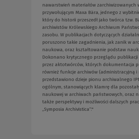
nawarstwień materiałów zarchiwizowanych w
przywołującym Maxa Bära, jednego z wybitniej
który do historii przeszedł jako twórca tzw. 
archiwistów Królewskiego Archiwum Państwo
zasobu. W publikacjach dotyczących działal
poruszono takie zagadnienia, jak zanik w arch
naukowa, oraz kształtowanie podstaw nauko
Dokonano krytycznego przeglądu publikacji 
przez aktotwórców, których dokumentacja 
również funkcje archiwów (administracyjną i
przedstawiono dzieje pionu archiwalnego IPN
ogólnym, stanowiących klamrę dla pozostały
naukowej w archiwach państwowych, oraz na 
także perspektywy i możliwości dalszych p
„Symposia Archivistica”."