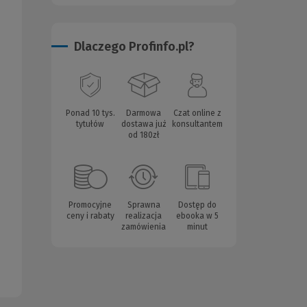
Dlaczego Profinfo.pl?
Ponad 10 tys.
Darmowa
Czat online z
tytułów
dostawa już
konsultantem
od 180zł
Promocyjne
Sprawna
Dostęp do
ceny i rabaty
realizacja
ebooka w 5
zamówienia
minut