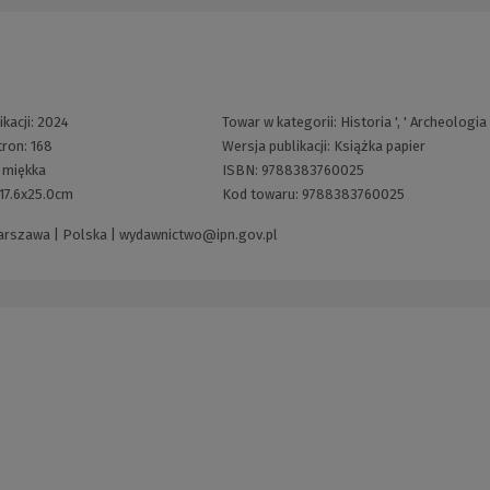
kacji:
2024
Towar w kategorii:
Historia
', '
Archeologia
tron:
168
Wersja publikacji:
Książka papier
:
miękka
ISBN:
9788383760025
17.6x25.0cm
Kod towaru:
9788383760025
Warszawa | Polska |
wydawnictwo@ipn.gov.pl