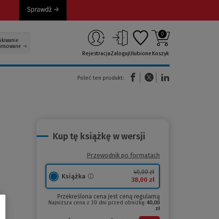
0
ukiwanie
ansowane
Rejestracja
Zaloguj
Ulubione
Koszyk
(Nowe okno)
(Link do innej strony)
(Link do innej strony)
Poleć ten produkt:
Kup tę książkę w wersji
Przewodnik po formatach
40,00 zł
Książka
38,00 zł
Przekreślona cena jest ceną regularną
Najniższa cena z 30 dni przed obniżką:
40,00
zł