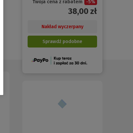
Twoja cena z rabatem
-
5
%
38,00
zł
Nakład wyczerpany
Sprawdź podobne
(Nowe
okno)