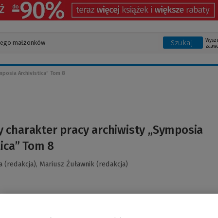
Wysz
Szukaj
zaaw
posia Archivistica” Tom 8
 charakter pracy archiwisty „Symposia
tica” Tom 8
a (redakcja),
Mariusz Żuławnik (redakcja)