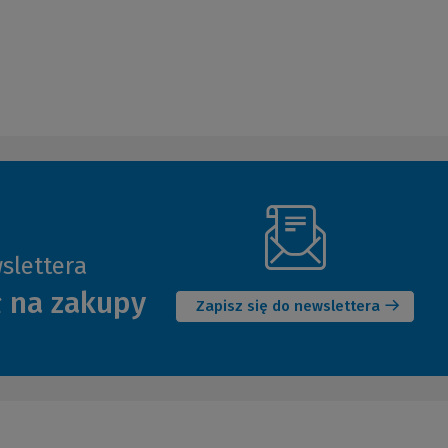
slettera
(Nowe
ł na zakupy
okno)
Zapisz się do newslettera