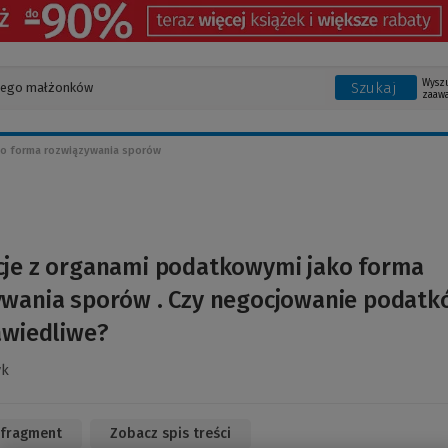
Wysz
Szukaj
zaaw
ko forma rozwiązywania sporów
cje z organami podatkowymi jako forma
ywania sporów . Czy negocjowanie podatk
awiedliwe?
yk
 fragment
(Link
Zobacz spis treści
do