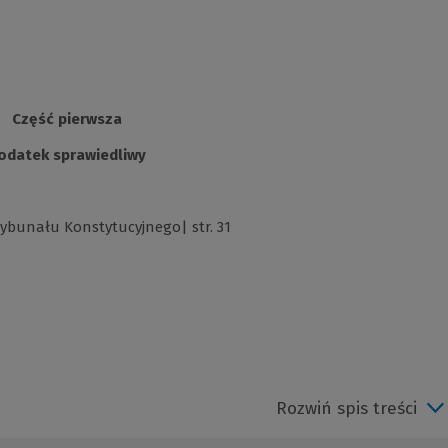
Część pierwsza
odatek sprawiedliwy
rybunału Konstytucyjnego| str. 31
Rozwiń spis treści