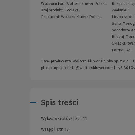
Wydawnictwo:
Wolters Kluwer Polska
Rok publikacj
Kraj produkcji: Polska
Wydanie:
1
Producent:
Wolters Kluwer Polska
Liczba stron
Seria:
Monogr
podatkoweg
Rodzaj:
Mono
Okładka:
twa
Format:
A5
Dane producenta: Wolters Kluwer Polska sp. z o.o. |
pl-obsluga.profinfo@wolterskluwer.com
|
+48 801 04
Spis treści
Wykaz skrótów| str. 11
Wstęp| str. 13