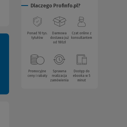
Dlaczego Profinfo.pl?
Ponad 10 tys.
Darmowa
Czat online z
tytułów
dostawa już
konsultantem
od 180zł
Promocyjne
Sprawna
Dostęp do
ceny i rabaty
realizacja
ebooka w 5
zamówienia
minut