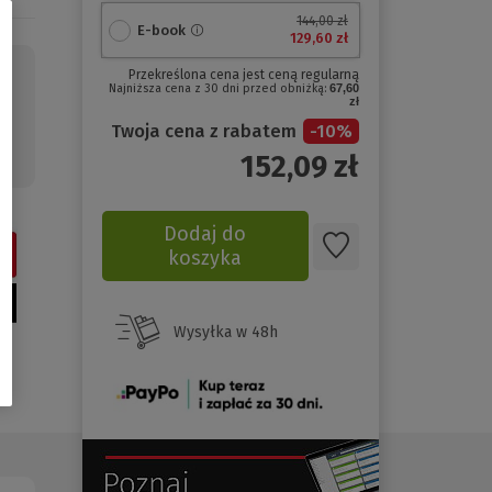
144,00 zł
E-book
129,60 zł
u
Przekreślona cena jest ceną regularną
Najniższa cena z 30 dni przed obniżką:
67,60
a
zł
Twoja cena z rabatem
-
10
%
152,09
zł
Dodaj do
koszyka
Wysyłka w 48h
(Nowe
okno)
(Nowe
(Link
okno)
do
innej