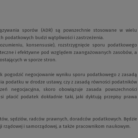
iązywania sporów (ADR) są powszechnie stosowane w wielu
ch podatkowych budzi wątpliwości i zastrzeżenia.
ozumieniu, konsensusie), rozstrzygnięcie sporu podatkowego
kuteczne i efektywne pod względem zaangażowanych zasobów, a
ostających w sporze stron.
 jak pogodzić negocjowanie wyniku sporu podatkowego z zasadą
a podatku w drodze ustawy, czy z zasadą równości podatników
rzeń negocjacyjna, skoro obowiązuje zasada powszechności
 płacić podatek dokładnie taki, jaki dyktują przepisy prawa
tów, sędziów, radców prawnych, doradców podatkowych. Będzie
ji rządowej i samorządowej, a także pracownikom naukowym.