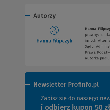
Autorzy
Hanna Filipcz
prawnych, uko
Hanna Filipczyk
innych Altern
Sądu Adminis
Prawa Podatko
autorka pięciu
Newsletter Profinfo.pl
Zapisz się do naszego new
i odbierz kupon 50 z