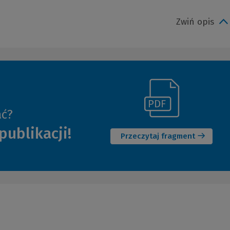
Zwiń opis
(Link
ać?
(Nowe
do
publikacji!
okno)
innej
Przeczytaj fragment
strony)