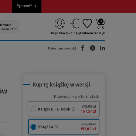
0
ukiwanie
ansowane
Rejestracja
Zaloguj
Ulubione
Koszyk
(Nowe okno)
(Link do innej strony)
(Link do innej strony)
Poleć ten produkt:
Kup tę książkę w wersji
ów
Przewodnik po formatach
313,00 zł
Książka + E-book
167,57 zł
169,00 zł
Książka
152,09 zł