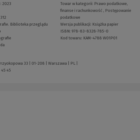
i:
2023
Towar w kategorii:
Prawo podatkowe,
finanse i rachunkowość
,
Postępowanie
:
312
podatkowe
afie. Biblioteka przeglądu
Wersja publikacji:
Książka papier
o
ISBN:
978-83-8328-785-0
grafie
Kod towaru:
KAM-4788 W01P01
rda
 Przyokopowa 33 | 01-208 | Warszawa | PL |
 45 45