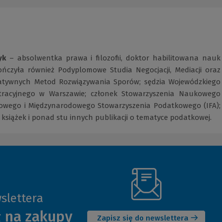
yk
– absolwentka prawa i filozofii, doktor habilitowana nauk
ńczyła również Podyplomowe Studia Negocjacji, Mediacji oraz
atywnych Metod Rozwiązywania Sporów; sędzia Wojewódzkiego
tracyjnego w Warszawie; członek Stowarzyszenia Naukowego
wego i Międzynarodowego Stowarzyszenia Podatkowego (IFA);
 książek i ponad stu innych publikacji o tematyce podatkowej.
slettera
(Nowe
ł na zakupy
okno)
Zapisz się do newslettera