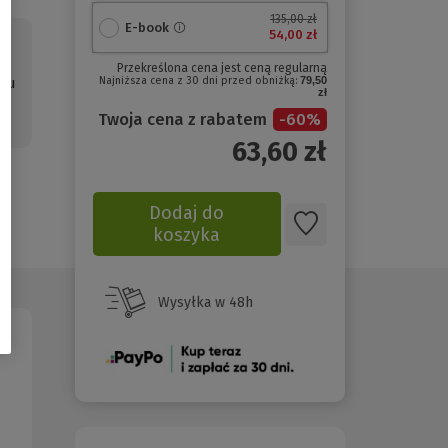
135,00 zł
E-book
54,00 zł
n.
Przekreślona cena jest ceną regularną
ntu
Najniższa cena z 30 dni przed obniżką:
79,50
zł
Twoja cena z rabatem
-
60
%
63,60
zł
Dodaj do
koszyka
Wysyłka w 48h
(Nowe
okno)