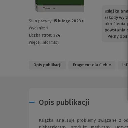
Książka ana
szkody wyrz
Stan prawny:
15 lutego 2023 r.
określenia
Wydanie:
1
powstania o
Liczba stron:
324
Pełny opis
Więcej informacji
Opis publikacji
Fragment dla Ciebie
In
Opis publikacji
Książka analizuje problemy związane z od
niebezpieczny produkt medyczny. Doty