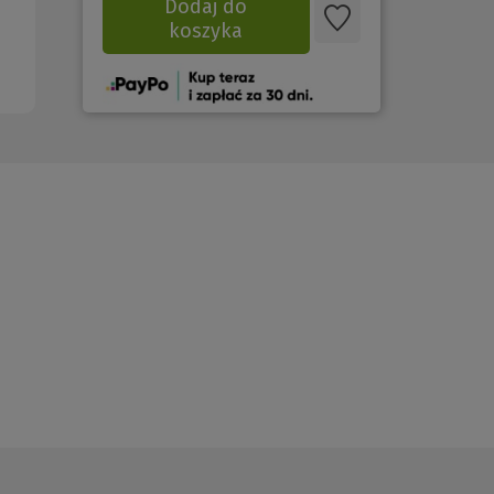
Dodaj do
koszyka
(Nowe
okno)