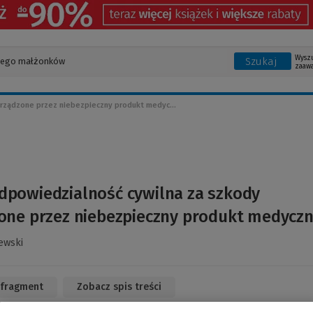
Wysz
Szukaj
zaaw
rządzone przez niebezpieczny produkt medyc...
dpowiedzialność cywilna za szkody
one przez niebezpieczny produkt medycz
ewski
 fragment
(Link
Zobacz spis treści
do
innej