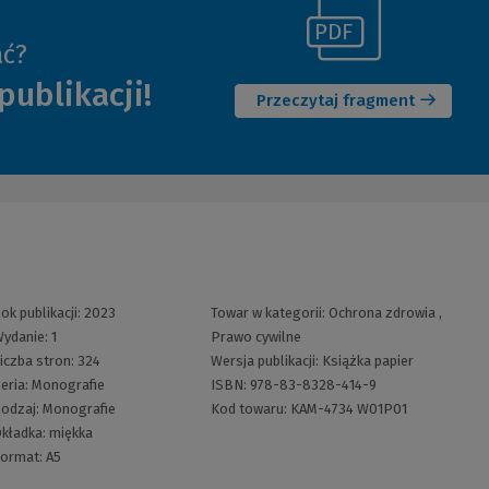
(Link
ać?
(Nowe
do
publikacji!
okno)
innej
Przeczytaj fragment
strony)
ok publikacji:
2023
Towar w kategorii:
Ochrona zdrowia
,
ydanie:
1
Prawo cywilne
iczba stron:
324
Wersja publikacji:
Książka papier
eria:
Monografie
ISBN:
978-83-8328-414-9
odzaj:
Monografie
Kod towaru:
KAM-4734 W01P01
kładka:
miękka
ormat:
A5