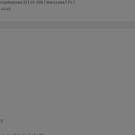
 Przyokopowa 33 | 01-208 | Warszawa | PL |
 45 45
37