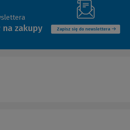
slettera
(Nowe
ł na zakupy
okno)
Zapisz się do newslettera