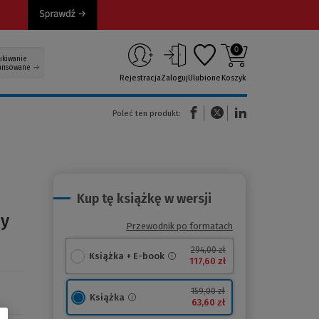
0
ukiwanie
ansowane
Rejestracja
Zaloguj
Ulubione
Koszyk
(Nowe okno)
(Link do innej strony)
(Link do innej strony)
Poleć ten produkt:
Kup tę książkę w wersji
ny
Przewodnik po formatach
294,00 zł
Książka + E-book
117,60 zł
159,00 zł
Książka
63,60 zł