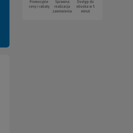
Promocyjne
Sprawna
Dostęp do
ceny i rabaty
realizacja
ebooka w 5
zamówienia
minut