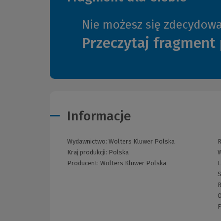
Nie możesz się zdecydow
Przeczytaj fragment 
Informacje
Wydawnictwo:
Wolters Kluwer Polska
R
Kraj produkcji: Polska
W
Producent:
Wolters Kluwer Polska
L
S
R
O
F