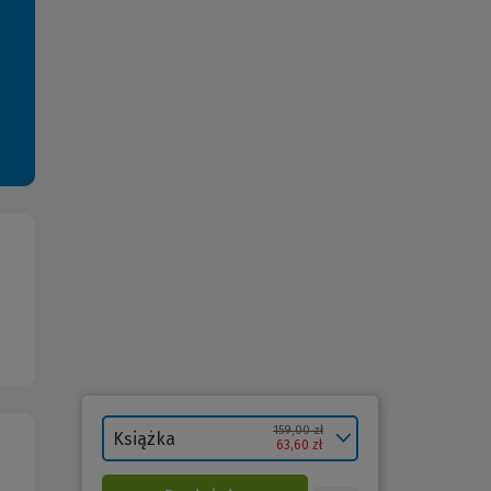
159,00 zł
Książka
63,60 zł