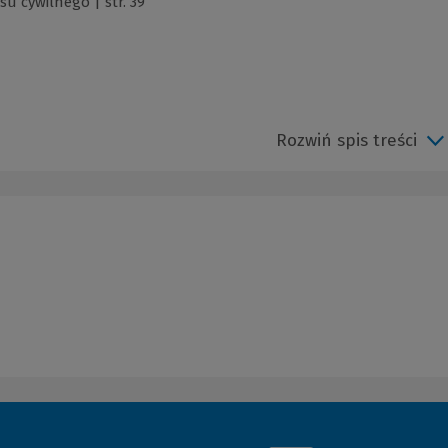
u cywilnego | str. 39
Rozwiń spis treści