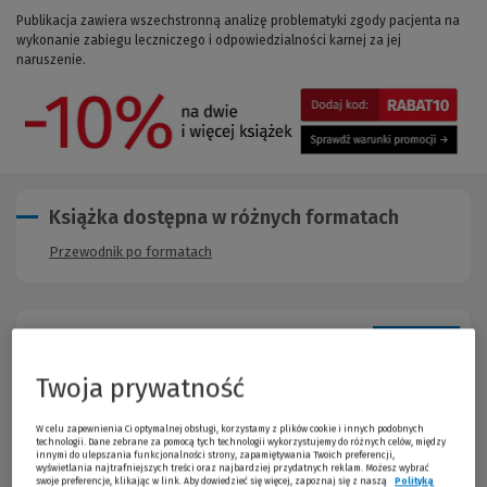
Publikacja zawiera wszechstronną analizę problematyki zgody pacjenta na
wykonanie zabiegu leczniczego i odpowiedzialności karnej za jej
naruszenie.
Książka dostępna w różnych formatach
Przewodnik po formatach
Opis publikacji
Twoja prywatność
Publikacja zawiera wszechstronną analizę problematyki
zgody pacjenta na wykonanie zabiegu leczniczego i
W celu zapewnienia Ci optymalnej obsługi, korzystamy z plików cookie i innych podobnych
odpowiedzialności karnej za jej naruszenie.
technologii. Dane zebrane za pomocą tych technologii wykorzystujemy do różnych celów, między
Przedstawiono w niej liczne zagadnienia ujawniające się
innymi do ulepszania funkcjonalności strony, zapamiętywania Twoich preferencji,
wyświetlania najtrafniejszych treści oraz najbardziej przydatnych reklam. Możesz wybrać
w obszarze zgody pacjenta wraz z kwestiami spornymi, w
swoje preferencje, klikając w link. Aby dowiedzieć się więcej, zapoznaj się z naszą
Polityką