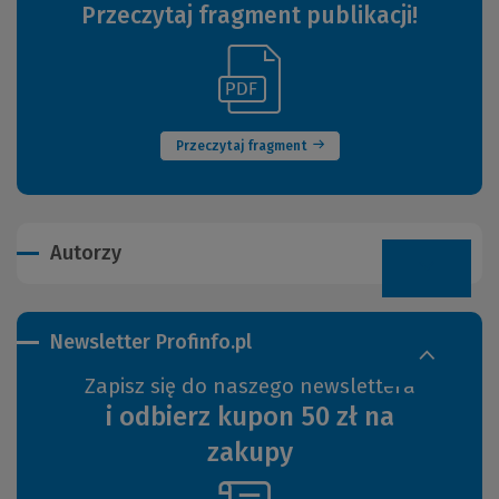
Przeczytaj fragment publikacji!
(Link
(Nowe
do
okno)
innej
strony)
Przeczytaj fragment
Autorzy
Newsletter Profinfo.pl
Zapisz się do naszego newslettera
i odbierz kupon 50 zł na
zakupy