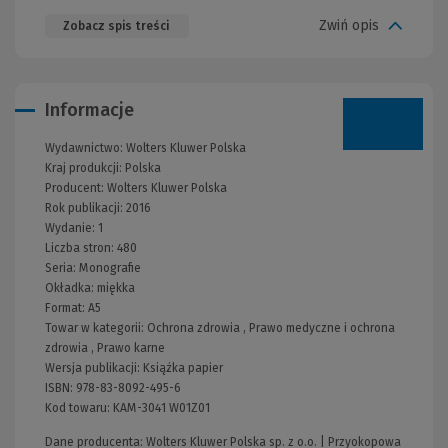
Zwiń opis
Zobacz spis treści
Informacje
Wydawnictwo:
Wolters Kluwer Polska
Kraj produkcji: Polska
Producent:
Wolters Kluwer Polska
Rok publikacji:
2016
Wydanie:
1
Liczba stron:
480
Seria:
Monografie
Okładka:
miękka
Format:
A5
Towar w kategorii:
Ochrona zdrowia
,
Prawo medyczne i ochrona
zdrowia
,
Prawo karne
Wersja publikacji:
Książka papier
ISBN:
978-83-8092-495-6
Kod towaru:
KAM-3041 W01Z01
Dane producenta: Wolters Kluwer Polska sp. z o.o. | Przyokopowa