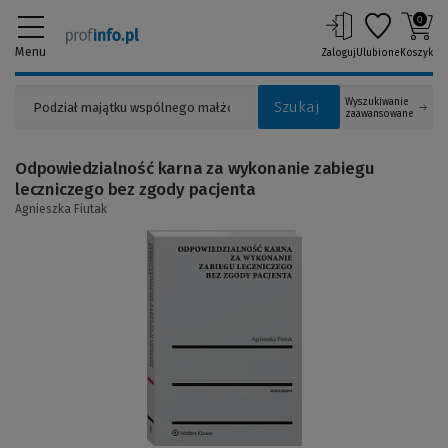
0
Menu
Zaloguj
Ulubione
Koszyk
Wyszukiwanie
Szukaj
zaawansowane
Odpowiedzialność karna za wykonanie zabiegu
leczniczego bez zgody pacjenta
Agnieszka Fiutak
(Link
do
innej
strony)