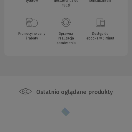
tytułów
dostawa już od
konsultantem
180zł
Promocyjne ceny
Sprawna
Dostęp do
i rabaty
realizacja
ebooka w 5 minut
zamówienia
Ostatnio oglądane produkty