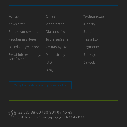
Kontakt
O nas
Wydawnictwa
Newsletter
Współpraca
Autorzy
Status zamówienia
Dla autorów
(Nowe
(Link
Serie
okno)
do
Regulamin sklepu
Twoje sugestie
Hasła LEX
innej
strony)
Polityka prywatności
(Nowe
(Link
Co nas wyróżnia
Segmenty
okno)
do
Zwrot lub reklamacja
Mapa strony
Rodzaje
innej
zamówienia
strony)
FAQ
Zawody
Blog
Zarządzaj preferencjami plików cookie
22 535 88 00 lub 801 04 45 45
Jesteśmy do Państwa dyspozycji od 8:00 do 16:00