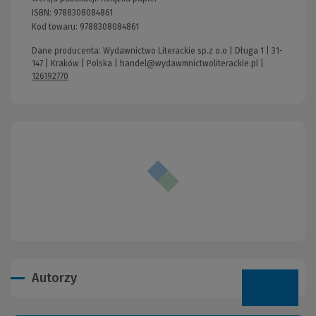
ISBN:
9788308084861
Kod towaru:
9788308084861
Dane producenta: Wydawnictwo Literackie sp.z o.o | Długa 1 | 31-
147 | Kraków | Polska |
handel@wydawmnictwoliterackie.pl
|
126192770
Autorzy