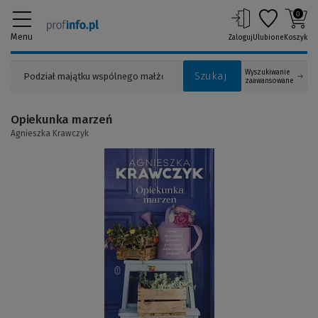
0
Menu
Zaloguj
Ulubione
Koszyk
Wyszukiwanie
Szukaj
zaawansowane
Opiekunka marzeń
Agnieszka Krawczyk
(Link
do
innej
strony)