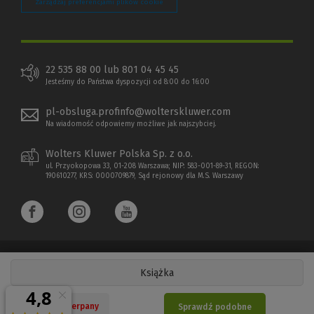
Zarządzaj preferencjami plików cookie
22 535 88 00 lub 801 04 45 45
Jesteśmy do Państwa dyspozycji od 8:00 do 16:00
pl-obsluga.profinfo@wolterskluwer.com
Na wiadomość odpowiemy możliwe jak najszybciej.
Wolters Kluwer Polska Sp. z o.o.
ul. Przyokopowa 33, 01-208 Warszawa; NIP: 583-001-89-31, REGON:
190610277, KRS: 0000709879, Sąd rejonowy dla M.S. Warszawy
Książka
Copyright 1997 - 2026 Wolters Kluwer Polska Sp. z o.o.
Nakład wyczerpany
Sprawdź podobne