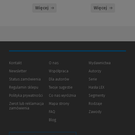
Więcej
Więcej
Kontakt
O nas
Wydawnictwa
Newsletter
Współpraca
Autorzy
Status zamówienia
Dla autorów
(Nowe
(Link
Serie
okno)
do
Regulamin sklepu
Twoje sugestie
Hasła LEX
innej
strony)
Polityka prywatności
(Nowe
(Link
Co nas wyróżnia
Segmenty
okno)
do
Zwrot lub reklamacja
Mapa strony
Rodzaje
innej
zamówienia
strony)
FAQ
Zawody
Blog