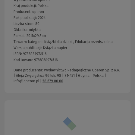
Kraj produkcji: Polska
Producent:
operon
Rok publikacji:
2024
Liczba stron:
80
Okładka:
miękka
Format:
20.5x29.5cm
Towar w kategorii:
Książki dla dzieci
,
Edukacja przedszkolna
Wersja publikacji:
Książka papier
ISBN:
9788381974516
Kod towaru:
9788381974516
Dane producenta: Wydawnictwo Pedagogiczne Operon Sp. z o.o.
| Aleja Zwycięstwa 96 lok. 98 | 81-451 | Gdynia | Polska |
info@operon.pl
|
58 679 00 00