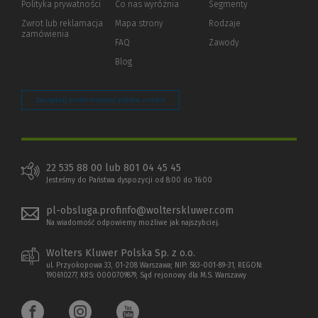
Polityka prywatności
(Nowe
(Link
Co nas wyróżnia
Segmenty
okno)
do
Zwrot lub reklamacja
Mapa strony
Rodzaje
innej
zamówienia
strony)
FAQ
Zawody
Blog
Zarządzaj preferencjami plików cookie
22 535 88 00 lub 801 04 45 45
Jesteśmy do Państwa dyspozycji od 8:00 do 16:00
pl-obsluga.profinfo@wolterskluwer.com
Na wiadomość odpowiemy możliwe jak najszybciej.
Wolters Kluwer Polska Sp. z o.o.
ul. Przyokopowa 33, 01-208 Warszawa; NIP: 583-001-89-31, REGON:
190610277, KRS: 0000709879, Sąd rejonowy dla M.S. Warszawy