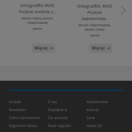
Ortograffiti MIKS
Ortograffiti. MIKS
Poziom średnio z...
Poziom
zaawansow...
Renata Czabaj, Danuta
Chwastniewska
Danuta Chwastniewska,
operon
Renata Czabaj
operon
Więcej
Więcej
Kontakt
O nas
Wydawnictwa
Newsletter
Współpraca
Autorzy
Status zamówienia
Dla autorów
(Nowe
(Link
Serie
okno)
do
Regulamin sklepu
Twoje sugestie
Hasła LEX
innej
strony)