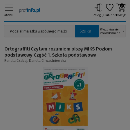
0
Menu
Zaloguj
Ulubione
Koszyk
Wyszukiwanie
Szukaj
zaawansowane
Ortograffiti Czytam rozumiem piszę MIKS Poziom
podstawowy Część 1. Szkoła podstawowa
Renata Czabaj,
Danuta Chwastniewska
(Link
do
innej
strony)