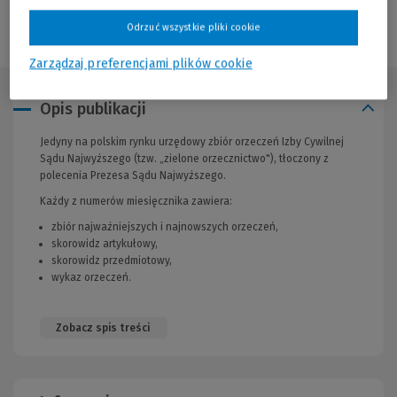
Sprawdź
Odrzuć wszystkie pliki cookie
Zarządzaj preferencjami plików cookie
Opis publikacji
Jedyny na polskim rynku urzędowy zbiór orzeczeń Izby Cywilnej
Sądu Najwyższego (tzw. „zielone orzecznictwo"), tłoczony z
polecenia Prezesa Sądu Najwyższego.
Każdy z numerów miesięcznika zawiera:
zbiór najważniejszych i najnowszych orzeczeń,
skorowidz artykułowy,
skorowidz przedmiotowy,
wykaz orzeczeń.
Zobacz spis treści