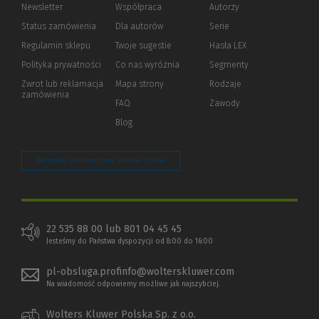
Newsletter
Współpraca
Autorzy
Status zamówienia
Dla autorów
(Nowe
(Link
Serie
okno)
do
Regulamin sklepu
Twoje sugestie
Hasła LEX
innej
strony)
Polityka prywatności
(Nowe
(Link
Co nas wyróżnia
Segmenty
okno)
do
Zwrot lub reklamacja
Mapa strony
Rodzaje
innej
zamówienia
strony)
FAQ
Zawody
Blog
Zarządzaj preferencjami plików cookie
22 535 88 00 lub 801 04 45 45
Jesteśmy do Państwa dyspozycji od 8:00 do 16:00
pl-obsluga.profinfo@wolterskluwer.com
Na wiadomość odpowiemy możliwe jak najszybciej.
Wolters Kluwer Polska Sp. z o.o.