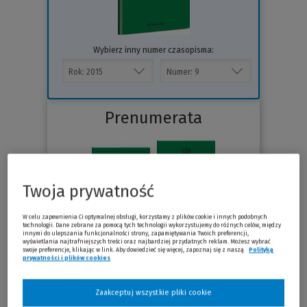
Wybierz inny numer czasopisma:
Prenumerata
Twoja prywatność
W celu zapewnienia Ci optymalnej obsługi, korzystamy z plików cookie i innych podobnych
technologii. Dane zebrane za pomocą tych technologii wykorzystujemy do różnych celów, między
innymi do ulepszania funkcjonalności strony, zapamiętywania Twoich preferencji,
wyświetlania najtrafniejszych treści oraz najbardziej przydatnych reklam. Możesz wybrać
swoje preferencje, klikając w link. Aby dowiedzieć się więcej, zapoznaj się z naszą
Polityką
prywatności i plików cookies
(Nowe okno)
(Link do innej strony)
91 zł
Już od
/miesiąc
Zaakceptuj wszystkie pliki cookie