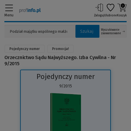
0
Menu
Zaloguj
Ulubione
Koszyk
Wyszukiwanie
Szukaj
zaawansowane
Pojedynczy numer
Promocja!
Orzecznictwo Sądu Najwyższego. Izba Cywilna - Nr
9/2015
Pojedynczy numer
9/2015
(Link
do
innej
strony)