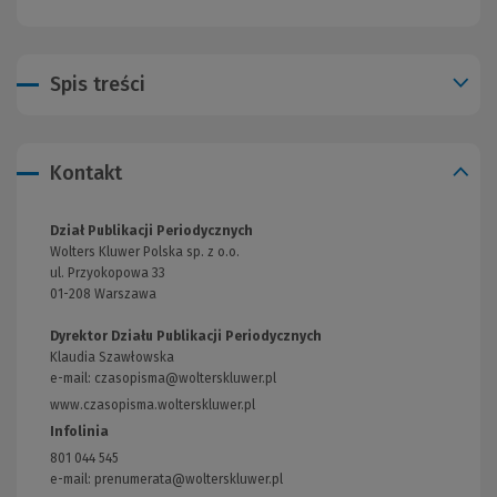
Spis treści
Kontakt
Dział Publikacji Periodycznych
Wolters Kluwer Polska sp. z o.o.
ul. Przyokopowa 33
01-208 Warszawa
Dyrektor Działu Publikacji Periodycznych
Klaudia Szawłowska
e-mail:
czasopisma@wolterskluwer.pl
www.czasopisma.wolterskluwer.pl
(Link
do
Infolinia
innej
801 044 545
strony)
e-mail: prenumerata@wolterskluwer.pl