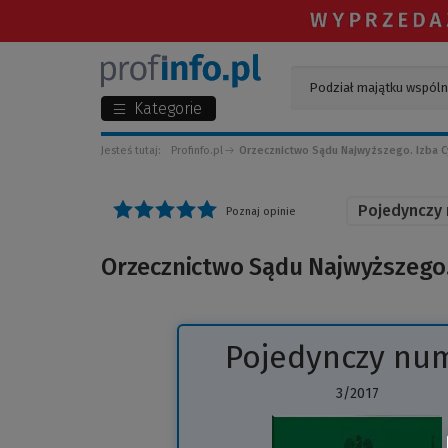
Kategorie
Jesteś tutaj:
Profinfo.pl
Orzecznictwo Sądu Najwyższego. Izba C
Pojedynczy
Poznaj opinie
Orzecznictwo Sądu Najwyższego. 
Pojedynczy nu
3/2017
(