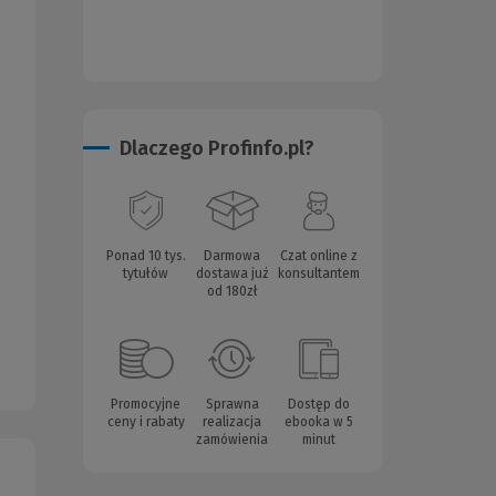
Dlaczego Profinfo.pl?
Ponad 10 tys.
Darmowa
Czat online z
tytułów
dostawa już
konsultantem
od 180zł
Promocyjne
Sprawna
Dostęp do
ceny i rabaty
realizacja
ebooka w 5
zamówienia
minut