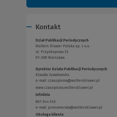
Kontakt
Dział Publikacji Periodycznych
Wolters Kluwer Polska sp. z o.o.
ul. Przyokopowa 33
01-208 Warszawa
Dyrektor Działu Publikacji Periodycznych
Klaudia Szawłowska
e-mail:
czasopisma@wolterskluwer.pl
www.czasopisma.wolterskluwer.pl
(Link
do
Infolinia
innej
801 044 545
strony)
e-mail: prenumerata@wolterskluwer.pl
Obsługa klienta