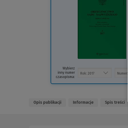
i
s
Wybierz
inny numer
czasopisma:
Opis publikacji
Informacje
Spis treści