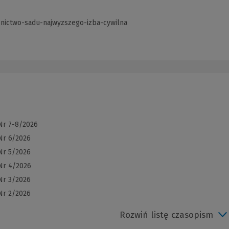
nictwo-sadu-najwyzszego-izba-cywilna
(Link
do
innej
strony)
Nr 7-8/2026
Nr 6/2026
Nr 5/2026
Nr 4/2026
Nr 3/2026
Nr 2/2026
Rozwiń listę czasopism