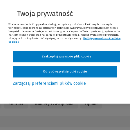
nnej
trony)
Twoja prywatność
W celu zapewnienia Ci optymalnej obsługi, korzystamy z plików cookie i innych podobnych
technologii. Dane zebrane za pomocą tych technologii wykorzystujemy do różnych celów, między
innymi do ulepszania funkcjonalności strony, zapamiętywania Twoich preferencji, wyświetlania
najtrafniejszych treści oraz najbardziej przydatnych reklam. Możesz wybrać swoje preferencje,
klikając w link. Aby dowiedzieć się więcej, zapoznaj się z naszą
Polityką prywatności i plików
cookies
(Nowe okno)
(Link do innej strony)
91 zł
Już od
/miesiąc
Zaakceptuj wszystkie pliki cookie
Sprawdź
Odrzuć wszystkie pliki cookie
Zarządzaj preferencjami plików cookie
Kontakt
Numery czasopisma
Opinie