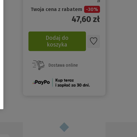
zł
Twoja cena z rabatem
-
30
%
47,60
zł
Dodaj do
koszyka
Dostawa online
(Nowe
okno)