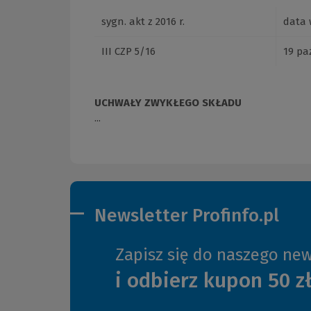
sygn. akt z 2016 r.
data 
III CZP 5/16
19 paź
UCHWAŁY ZWYKŁEGO SKŁADU
...
Newsletter Profinfo.pl
Zapisz się do naszego new
i odbierz kupon 50 z