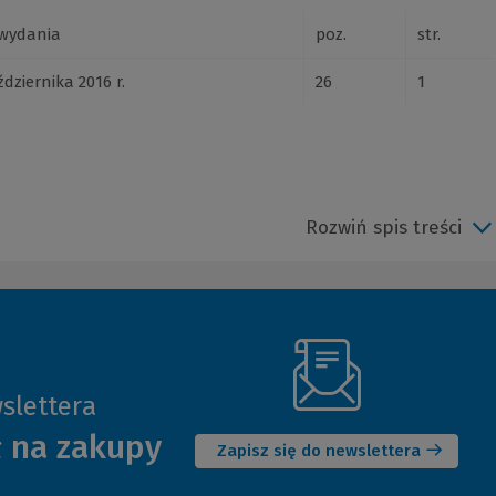
wydania
poz.
str.
dziernika 2016 r.
26
1
Rozwiń spis treści
slettera
(Nowe
ł na zakupy
okno)
Zapisz się do newslettera