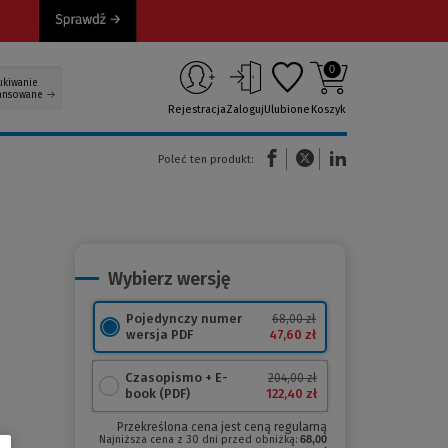
0
ukiwanie
ansowane
Rejestracja
Zaloguj
Ulubione
Koszyk
(Nowe okno)
(Link do innej strony)
(Link do innej strony)
Poleć ten produkt:
Wybierz wersję
Pojedynczy numer
68,00 zł
47,60 zł
wersja PDF
Czasopismo + E-
204,00 zł
122,40 zł
book (PDF)
Przekreślona cena jest ceną regularną
Najniższa cena z 30 dni przed obniżką:
68,00