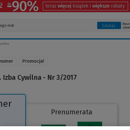
Wysz
Szukaj
zaaw
ywilna
 numer
Promocja!
Izba Cywilna - Nr 3/2017
mer
Prenumerata
Link
do