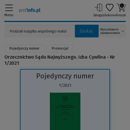
0
Menu
Zaloguj
Ulubione
Koszyk
Wyszukiwanie
Szukaj
zaawansowane
Pojedynczy numer
Promocja!
Orzecznictwo Sądu Najwyższego. Izba Cywilna - Nr
1/2021
Pojedynczy numer
1/2021
(Link
do
innej
strony)