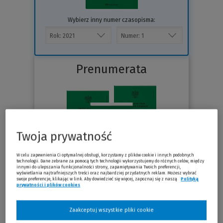
Wybierz inny numer czasopisma:
Prenumerata
Twoja prywatność
W celu zapewnienia Ci optymalnej obsługi, korzystamy z plików cookie i innych podobnych
technologii. Dane zebrane za pomocą tych technologii wykorzystujemy do różnych celów, między
innymi do ulepszania funkcjonalności strony, zapamiętywania Twoich preferencji,
wyświetlania najtrafniejszych treści oraz najbardziej przydatnych reklam. Możesz wybrać
swoje preferencje, klikając w link. Aby dowiedzieć się więcej, zapoznaj się z naszą
Polityką
91 zł
Już od
/miesiąc
prywatności i plików cookies
(Nowe okno)
(Link do innej strony)
Sprawdź
Zaakceptuj wszystkie pliki cookie