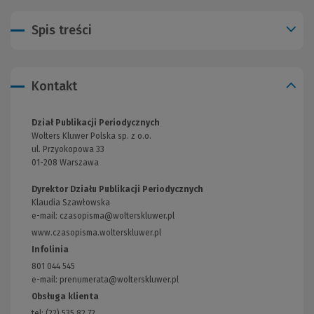
Spis treści
Kontakt
Dział Publikacji Periodycznych
Wolters Kluwer Polska sp. z o.o.
ul. Przyokopowa 33
01-208 Warszawa
Dyrektor Działu Publikacji Periodycznych
Klaudia Szawłowska
e-mail:
czasopisma@wolterskluwer.pl
www.czasopisma.wolterskluwer.pl
(Link
do
Infolinia
innej
801 044 545
strony)
e-mail: prenumerata@wolterskluwer.pl
Obsługa klienta
tel: (22) 535 82 72