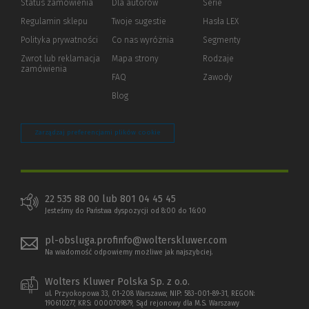
Status zamówienia
Dla autorów
(Nowe
(Link
Serie
okno)
do
Regulamin sklepu
Twoje sugestie
Hasła LEX
innej
strony)
Polityka prywatności
(Nowe
(Link
Co nas wyróżnia
Segmenty
okno)
do
Zwrot lub reklamacja
Mapa strony
Rodzaje
innej
zamówienia
strony)
FAQ
Zawody
Blog
Zarządzaj preferencjami plików cookie
22 535 88 00 lub 801 04 45 45
Jesteśmy do Państwa dyspozycji od 8:00 do 16:00
pl-obsluga.profinfo@wolterskluwer.com
Na wiadomość odpowiemy możliwe jak najszybciej.
Wolters Kluwer Polska Sp. z o.o.
ul. Przyokopowa 33, 01-208 Warszawa; NIP: 583-001-89-31, REGON:
190610277, KRS: 0000709879, Sąd rejonowy dla M.S. Warszawy