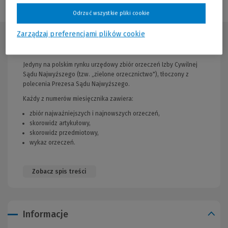
Odrzuć wszystkie pliki cookie
Zarządzaj preferencjami plików cookie
Opis publikacji
Jedyny na polskim rynku urzędowy zbiór orzeczeń Izby Cywilnej
Sądu Najwyższego (tzw. „zielone orzecznictwo"), tłoczony z
polecenia Prezesa Sądu Najwyższego.
Każdy z numerów miesięcznika zawiera:
zbiór najważniejszych i najnowszych orzeczeń,
skorowidz artykułowy,
skorowidz przedmiotowy,
wykaz orzeczeń.
Zobacz spis treści
Informacje